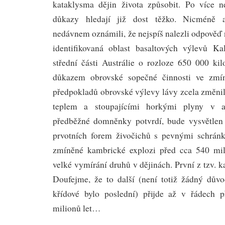
kataklysma dějin života způsobit. Po více n
důkazy hledají již dost těžko. Nicméně au
nedávnem oznámili, že nejspíš nalezli odpověď
identifikovaná oblast basaltových výlevů Ka
střední části Austrálie o rozloze 650 000 kil
důkazem obrovské sopečné činnosti ve zmí
předpokladů obrovské výlevy lávy zcela změn
teplem a stoupajícími horkými plyny v a
předběžné domněnky potvrdí, bude vysvětlen
prvotních forem živočichů s pevnými schránk
zmíněné kambrické explozi před cca 540 mili
velké vymírání druhů v dějinách. První z tzv. k
Doufejme, že to další (není totiž žádný dův
křídové bylo poslední) přijde až v řádech př
milionů let…