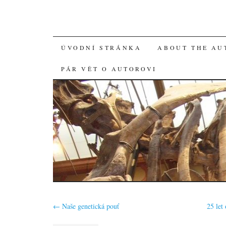
SKIP
ÚVODNÍ STRÁNKA
ABOUT THE AU
TO
PÁR VĚT O AUTOROVI
CONTENT
←
Naše genetická pouť
25 let