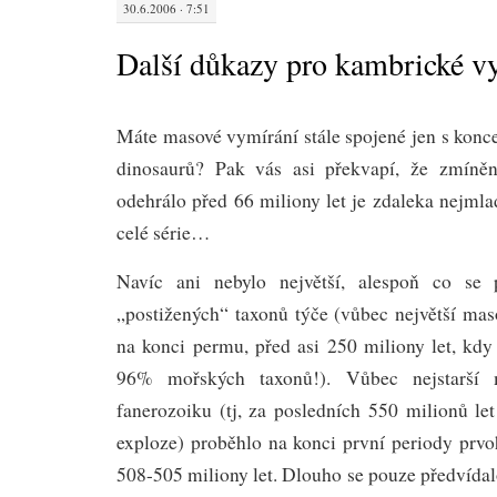
30.6.2006 · 7:51
Další důkazy pro kambrické v
Máte masové vymírání stále spojené jen s konc
dinosaurů? Pak vás asi překvapí, že zmíněn
odehrálo před 66 miliony let je zdaleka nejmlad
celé série…
Navíc ani nebylo největší, alespoň co se 
„postižených“ taxonů týče (vůbec největší mas
na konci permu, před asi 250 miliony let, k
96% mořských taxonů!). Vůbec nejstarší 
fanerozoiku (tj, za posledních 550 milionů le
exploze) proběhlo na konci první periody prvo
508-505 miliony let. Dlouho se pouze předvídal