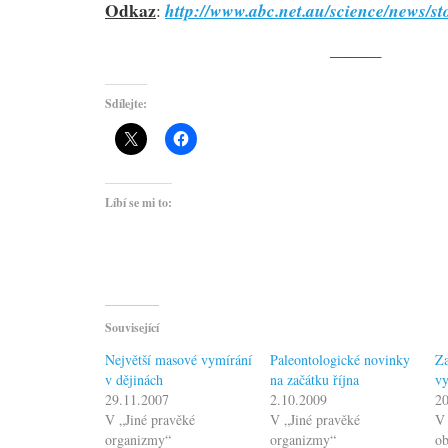
Odkaz
http://www.abc.net.au/science/news/s
:
———
Sdílejte:
Líbí se mi to:
Související
Největší masové vymírání
Paleontologické novinky
Za
v dějinách
na začátku října
vy
29.11.2007
2.10.2009
20
V „Jiné pravěké
V „Jiné pravěké
V 
organizmy“
organizmy“
o