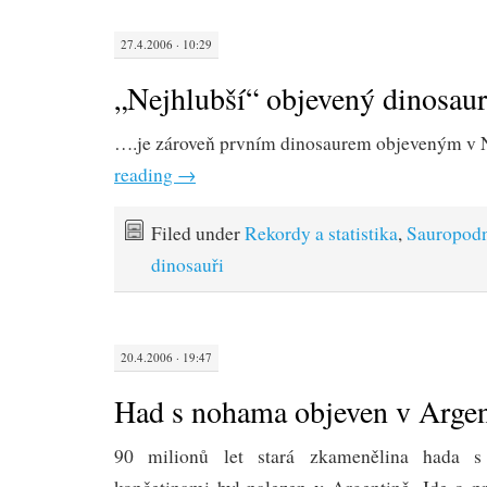
27.4.2006 · 10:29
„Nejhlubší“ objevený dinosau
….je zároveň prvním dinosaurem objeveným v
reading
→
Filed under
Rekordy a statistika
,
Sauropod
dinosauři
20.4.2006 · 19:47
Had s nohama objeven v Argen
90 milionů let stará zkamenělina hada s