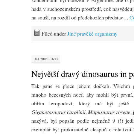
končetinami byl nalezen v Argentině. Jde o p
hada v suchozemském prostředí, což nasvědču
na souši, na rozdíl od předchozích představ…
C
Filed under
Jiné pravěké organizmy
18.4.2006 · 18:47
Největší dravý dinosaurus in p
Tak jsme se přece jenom dočkali. Všichni pa
mnoho bezesných nocí, aby mohli být první, 
obřím teropodovi, který má být ještě v
Giganotosaurus carolinii
Mapusaurus roseae
.
,
nazývá, byl popsán podle nejméně 9 (!) jedi
exemplář byl prokazatelně alespoň o relativní