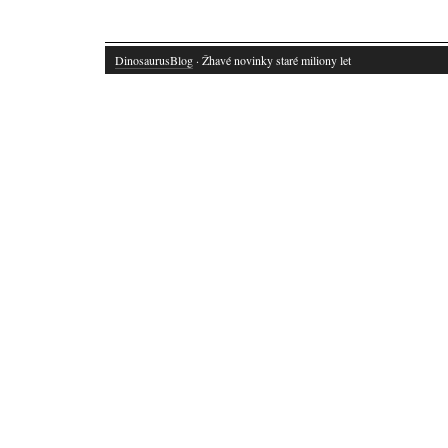
DinosaurusBlog
· Žhavé novinky staré miliony let