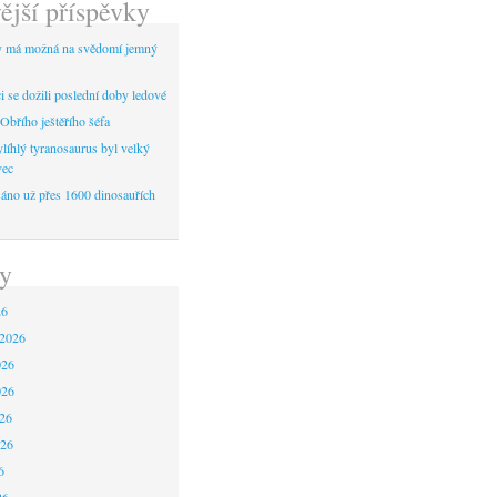
ější příspěvky
y má možná na svědomí jemný
 se dožili poslední doby ledové
Obřího ještěřího šéfa
líhlý tyranosaurus byl velký
vec
áno už přes 1600 dinosauřích
y
26
 2026
026
026
26
026
6
26