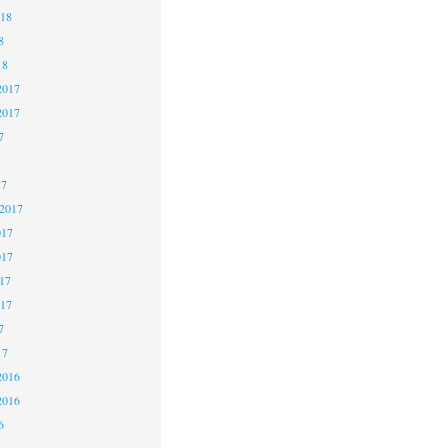
018
8
18
2017
2017
7
17
 2017
017
017
17
017
7
17
2016
2016
6