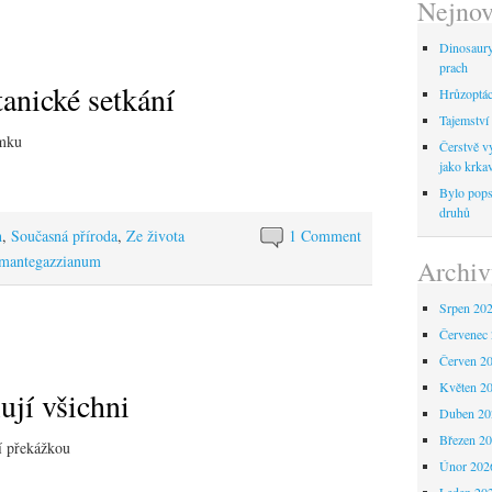
Nejnov
Dinosaur
prach
anické setkání
Hrůzoptáci
Tajemství 
omku
Čerstvě vy
jako krka
Bylo pops
druhů
h
,
Současná příroda
,
Ze života
1 Comment
mantegazzianum
Archiv
Srpen 20
Červenec
Červen 2
Květen 2
ují všichni
Duben 20
Březen 2
í překážkou
Únor 202
Leden 20