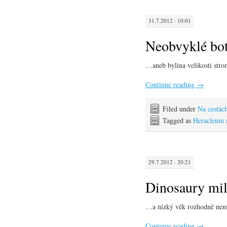
31.7.2012 · 10:01
Neobvyklé bot
…aneb bylina velikosti str
Continue reading
→
Filed under
Na cestác
Tagged as
Heracleum 
29.7.2012 · 20:21
Dinosaury mil
…a nízký věk rozhodně nen
Continue reading
→