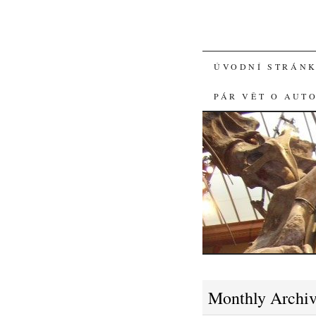
SKIP
ÚVODNÍ STRÁN
TO
PÁR VĚT O AUT
CONTENT
Monthly Archi