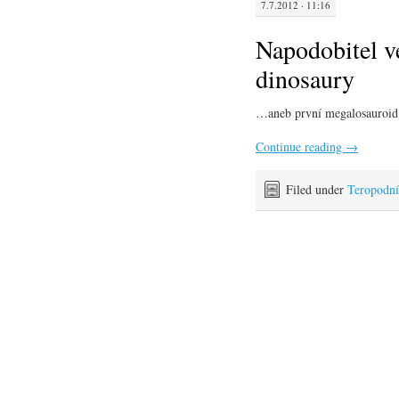
7.7.2012 · 11:16
Napodobitel v
dinosaury
…aneb první megalosauroid 
Continue reading
→
Filed under
Teropodní