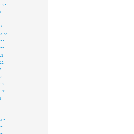
2022
2
22
 2022
022
022
22
022
2
22
2021
2021
1
21
 2021
021
021