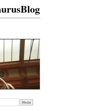
aurusBlog
K