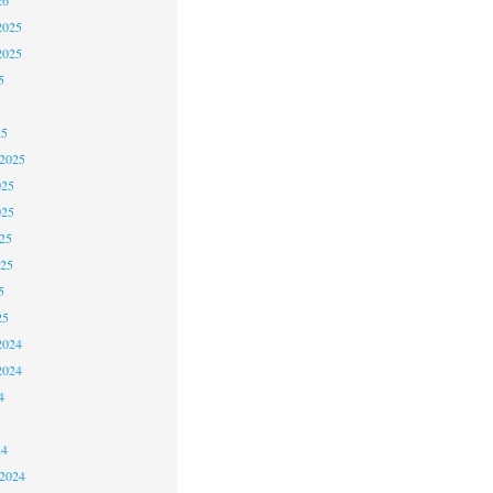
2025
2025
5
25
 2025
025
025
25
025
5
25
2024
2024
4
24
 2024