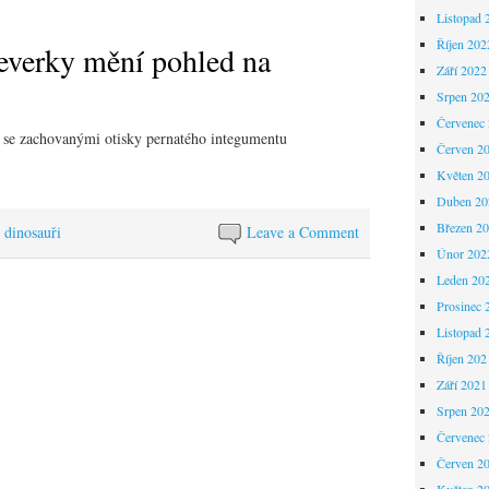
Listopad 
Říjen 202
everky mění pohled na
Září 2022
Srpen 20
Červenec
se zachovanými otisky pernatého integumentu
Červen 2
Květen 2
Duben 20
Březen 2
 dinosauři
Leave a Comment
Únor 202
Leden 20
Prosinec 
Listopad 
Říjen 202
Září 2021
Srpen 20
Červenec
Červen 2
Květen 2