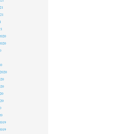
21
021
1
21
2020
2020
0
20
 2020
020
020
20
020
0
20
2019
2019