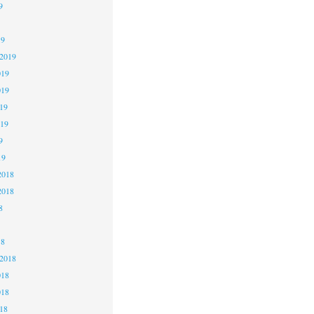
9
19
 2019
019
019
19
019
9
19
2018
2018
8
18
 2018
018
018
18