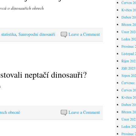
Červen 2
avců o dinosauřích obrech
Květen 2
Duben 20
Březen 2
Únor 202
statistika
,
Sauropodní dinosauři
Leave a Comment
Leden 20
Prosinec 
Listopad 
Říjen 202
Září 2023
stovali neptačí dinosauři?
Srpen 20
Červenec
m
Červen 2
Květen 2
Duben 20
Březen 2
rech obecně
Leave a Comment
Únor 202
Leden 20
Prosinec 