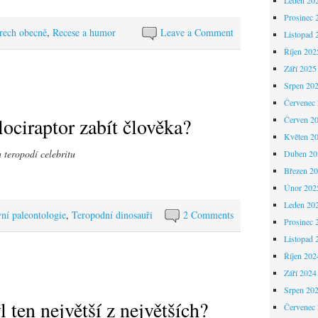
Prosinec 
rech obecně
,
Recese a humor
Leave a Comment
Listopad 
Říjen 202
Září 2025
Srpen 20
Červenec
ociraptor zabít člověka?
Červen 2
Květen 2
 teropodí celebritu
Duben 20
Březen 2
Únor 202
Leden 20
vní paleontologie
,
Teropodní dinosauři
2 Comments
Prosinec 
Listopad 
Říjen 202
Září 2024
Srpen 20
l ten největší z největších?
Červenec