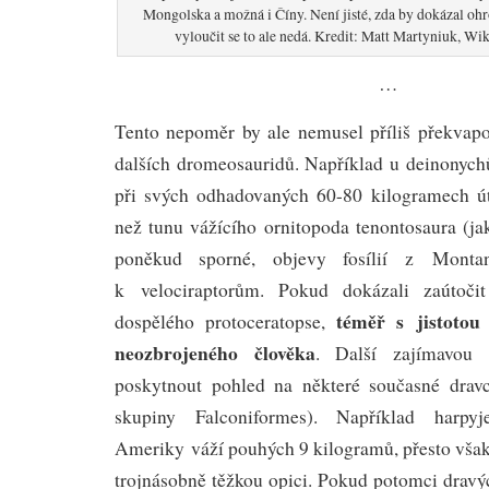
Mongolska a možná i Číny. Není jisté, zda by dokázal ohr
vyloučit se to ale nedá. Kredit: Matt Martyniuk, 
…
Tento nepoměr by ale nemusel příliš překvapov
dalších dromeosauridů. Například u deinonychů
při svých odhadovaných 60-80 kilogramech út
než tunu vážícího ornitopoda tenontosaura (ja
poněkud sporné, objevy fosílií z Monta
k velociraptorům. Pokud dokázali zaútočit
téměř s jistotou
dospělého protoceratopse,
neozbrojeného člověka
. Další zajímavou
poskytnout pohled na některé současné drav
skupiny Falconiformes). Například harpy
Ameriky váží pouhých 9 kilogramů, přesto však
trojnásobně těžkou opici. Pokud potomci dravý