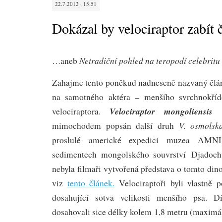
22.7.2012 · 15:51
Dokázal by velociraptor zabít 
Netradiční pohled na teropodí celebritu
…aneb
Zahajme tento poněkud nadneseně nazvaný čl
na samotného aktéra – menšího svrchnokříd
Velociraptor mongoliensis
velociraptora.
V. osmolsk
mimochodem popsán další druh
proslulé americké expedici muzea A
sedimentech mongolského souvrství Djadoch
nebyla filmaři vytvořená představa o tomto din
viz
tento článek.
Velociraptoři byli vlastně 
dosahující sotva velikosti menšího psa. 
dosahovali sice délky kolem 1,8 metru (maximál