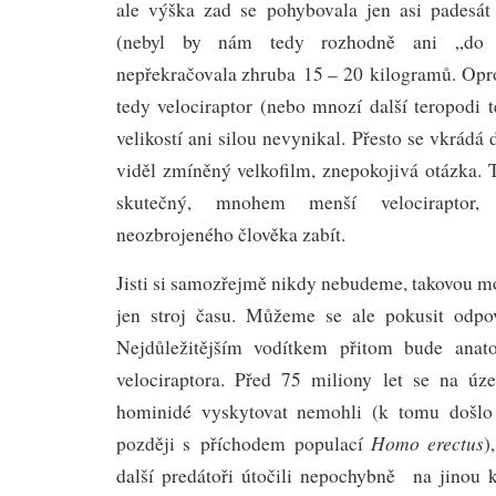
ale výška zad se pohybovala jen asi padesát
(nebyl by nám tedy rozhodně ani „do 
nepřekračovala zhruba 15 – 20 kilogramů. Opr
tedy velociraptor (nebo mnozí další teropodi té
velikostí ani silou nevynikal. Přesto se vkrádá
viděl zmíněný velkofilm, znepokojivá otázka. To
skutečný, mnohem menší velociraptor, 
neozbrojeného člověka zabít.
Jisti si samozřejmě nikdy nebudeme, takovou m
jen stroj času. Můžeme se ale pokusit odpo
Nejdůležitějším vodítkem přitom bude anat
velociraptora. Před 75 miliony let se na ú
hominidé vyskytovat nemohli (k tomu došlo
Homo erectus
později s příchodem populací
)
další predátoři útočili nepochybně na jinou k