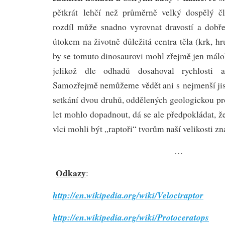
pětkrát lehčí než průměrně velký dospělý čl
rozdíl může snadno vyrovnat dravostí a dob
útokem na životně důležitá centra těla (krk, h
by se tomuto dinosaurovi mohl zřejmě jen málo
jelikož dle odhadů dosahoval rychlosti
Samozřejmě nemůžeme vědět ani s nejmenší jis
setkání dvou druhů, oddělených geologickou pr
let mohlo dopadnout, dá se ale předpokládat, 
vlci mohli být „raptoři“ tvorům naší velikosti z
…
Odkazy
:
http://en.wikipedia.org/wiki/Velociraptor
http://en.wikipedia.org/wiki/Protoceratops