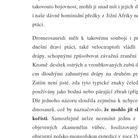
takovouto bojovnost, mohli ji snad mít i jejich 
i naše dávné hominidní předky z Jižní Afriky nej
ptáci.
Dromeosauridi měli k takovému souboji i pro
dnešní draví ptáci, také velociraptoři vlád
drápy, schopnými způsobovat závažná zranění
Kromě desítek ostrých a vroubkovaných zubů di
cm dlouhými zahnutými drápy na druhém prs
Zatím není jisté, zda tyto typické znaky čele
používány jako bodná nebo párající zbraň (pří
Dle jednoho názoru sloužila zejména k uchycen
že mohlo jít s
dinosaurů, což by naznačovalo,
kořisti
. Samozřejmě nelze nezmínit jednu z 
objevených zkamenělin vůbec, fosilizova
objevený polsko-mongolskou expedicí v roce 1