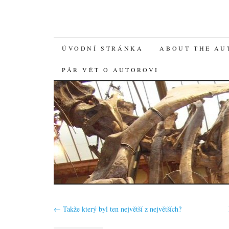
SKIP
ÚVODNÍ STRÁNKA
ABOUT THE AU
TO
PÁR VĚT O AUTOROVI
CONTENT
←
Takže který byl ten největší z největších?