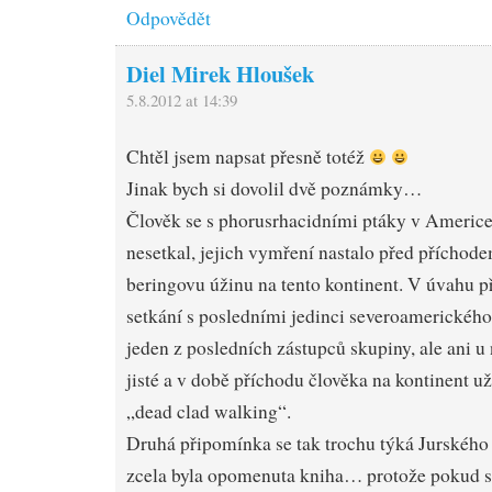
Odpovědět
Diel Mirek Hloušek
5.8.2012 at 14:39
Chtěl jsem napsat přesně totéž
Jinak bych si dovolil dvě poznámky…
Člověk se s phorusrhacidními ptáky v Americ
nesetkal, jejich vymření nastalo před příchod
beringovu úžinu na tento kontinent. V úvahu p
setkání s posledními jedinci severoamerického t
jeden z posledních zástupců skupiny, ale ani u 
jisté a v době příchodu člověka na kontinent už
„dead clad walking“.
Druhá připomínka se tak trochu týká Jurskéh
zcela byla opomenuta kniha… protože pokud se