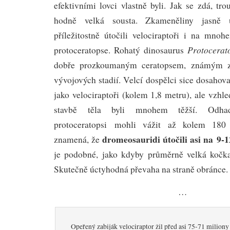
efektivními lovci vlastně byli. Jak se zdá, tro
hodně velká sousta. Zkameněliny jasně u
příležitostně útočili velociraptoři i na mnoh
Protocerat
protoceratopse. Rohatý dinosaurus
dobře prozkoumaným ceratopsem, známým z
vývojových stadií. Velcí dospělci sice dosahova
jako velociraptoři (kolem 1,8 metru), ale vzhle
stavbě těla byli mnohem těžší. Odha
protoceratopsi mohli vážit až kolem 180
dromeosauridi útočili asi na 9-1
znamená, že
je podobné, jako kdyby průměrně velká kočka
Skutečně úctyhodná převaha na straně obránce.
…
Opeřený zabiják velociraptor žil před asi 75-71 miliony