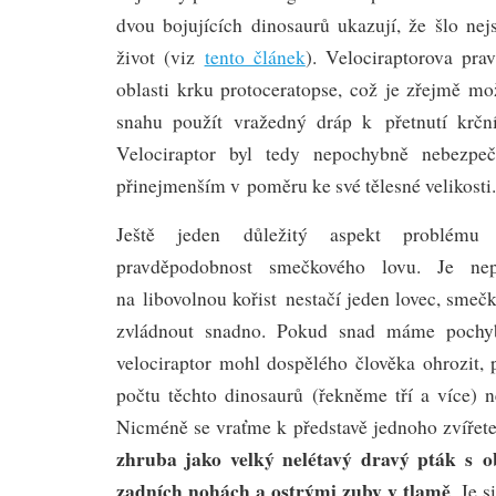
dvou bojujících dinosaurů ukazují, že šlo nej
život (viz
tento článek
). Velociraptorova pr
oblasti krku protoceratopse, což je zřejmě mo
snahu použít vražedný dráp k přetnutí krční
Velociraptor byl tedy nepochybně nebezpe
přinejmenším v poměru ke své tělesné velikosti.
Ještě jeden důležitý aspekt problému
pravděpodobnost smečkového lovu. Je ne
na libovolnou kořist nestačí jeden lovec, smeč
zvládnout snadno. Pokud snad máme pochyb
velociraptor mohl dospělého člověka ohrozit, 
počtu těchto dinosaurů (řekněme tří a více)
Nicméně se vraťme k představě jednoho zvířet
zhruba jako velký nelétavý dravý pták s 
zadních nohách a ostrými zuby v tlamě
. Je 