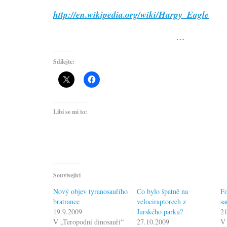
http://en.wikipedia.org/wiki/Harpy_Eagle
…
Sdílejte:
Líbí se mi to:
Související
Nový objev tyranosauřího
Co bylo špatně na
Fo
bratrance
velociraptorech z
sa
19.9.2009
Jurského parku?
2
V „Teropodní dinosauři“
27.10.2009
V 