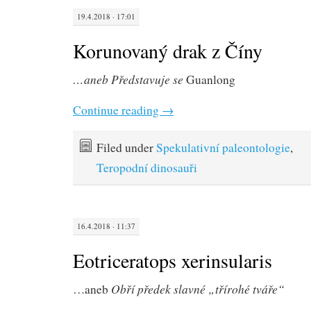
19.4.2018 · 17:01
Korunovaný drak z Číny
…aneb Představuje se
Guanlong
Continue reading
→
Filed under
Spekulativní paleontologie
,
Teropodní dinosauři
16.4.2018 · 11:37
Eotriceratops xerinsularis
Obří předek slavné „třírohé tváře“
…aneb