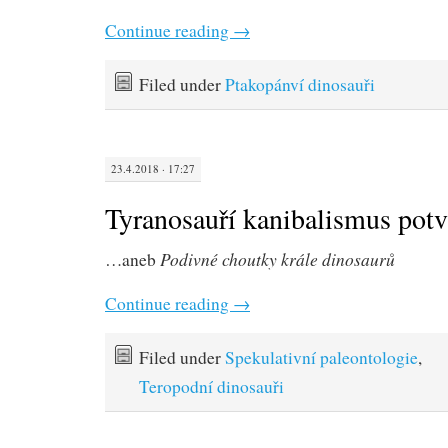
Continue reading
→
Filed under
Ptakopánví dinosauři
23.4.2018 · 17:27
Tyranosauří kanibalismus potv
Podivné choutky krále dinosaurů
…aneb
Continue reading
→
Filed under
Spekulativní paleontologie
,
Teropodní dinosauři