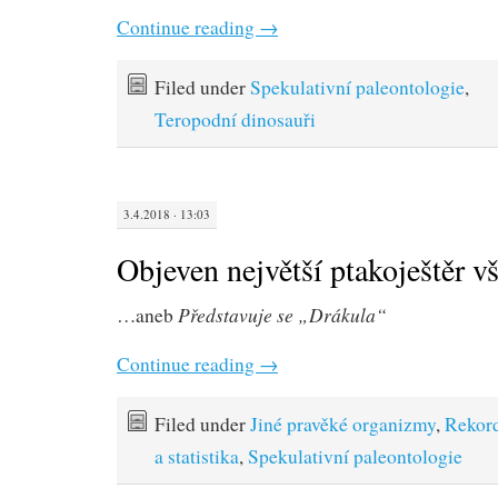
Continue reading
→
Filed under
Spekulativní paleontologie
,
Teropodní dinosauři
3.4.2018 · 13:03
Objeven největší ptakoještěr v
Představuje se „Drákula“
…aneb
Continue reading
→
Filed under
Jiné pravěké organizmy
,
Rekor
a statistika
,
Spekulativní paleontologie