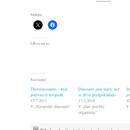
———
Sdílejte:
Líbí se mi to:
Související
Therizinosaurus – král
Dinosauři jsou starší, než
St
podivných teropodů
se dříve předpokládalo
pr
13.7.2011
13.3.2010
10
V „Teropodní dinosauři“
V „Jiné pravěké
V 
organizmy“