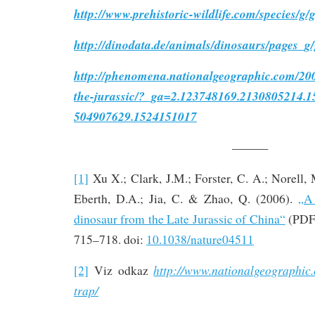
http://www.prehistoric-wildlife.com/species/g
http://dinodata.de/animals/dinosaurs/pages_
http://phenomena.nationalgeographic.com/2006
the-jurassic/?_ga=2.123748169.2130805214.
504907629.1524151017
———
[1]
Xu X.; Clark, J.M.; Forster, C. A.; Norell,
Eberth, D.A.; Jia, C. & Zhao, Q. (2006).
„A 
dinosaur from the Late Jurassic of China“
(PDF
715–718. doi:
10.1038/nature04511
http://www.nationalgeographic.
[2]
Viz odkaz
trap/