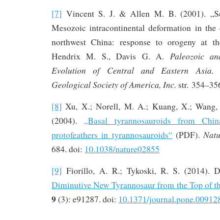
[7]
Vincent S. J. & Allen M. B. (2001). „S
Mesozoic intracontinental deformation in the 
northwest China: response to orogeny at t
Paleozoic an
Hendrix M. S., Davis G. A.
Evolution of Central and Eastern Asia.
Geological Society of America, Inc.
str. 354–3
[8]
Xu, X.; Norell, M. A.; Kuang, X.; Wang, 
(2004).
„Basal tyrannosauroids from Chi
Natu
protofeathers in tyrannosauroids“
(PDF).
684. doi:
10.1038/nature02855
[9]
Fiorillo, A. R.; Tykoski, R. S. (2014). 
Diminutive New Tyrannosaur from the Top of t
9
(3): e91287. doi:
10.1371/journal.pone.00912