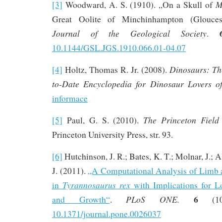
M
[3]
Woodward, A. S. (1910). „On a Skull of
Great Oolite of Minchinhampton (Glouces
Journal of the Geological Society
.
10.1144/GSL.JGS.1910.066.01-04.07
Dinosaurs: Th
[4]
Holtz, Thomas R. Jr. (2008).
to-Date Encyclopedia for Dinosaur Lovers o
informace
The Princeton Field
[5]
Paul, G. S. (2010).
Princeton University Press, str. 93.
[6]
Hutchinson, J. R.; Bates, K. T.; Molnar, J.; A
J. (2011).
„A Computational Analysis of Limb
Tyrannosaurus rex
in
with Implications for L
6
PLoS ONE.
and Growth“
.
(10)
10.1371/journal.pone.0026037