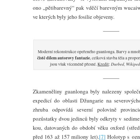
ono „pětibarevný“ pak vděčí barevným wuca
ve kterých byly jeho fosilie objeveny.
———
Moderní rekonstrukce opeřeného guanlonga. Barvy a mnoh
čistě dílem autorovy fantazie
, celková stavba těla a propo
Durbed, Wikiped
jsou však víceméně přesné.
Kredit
:
———
Zkameněliny guanlonga byly nalezeny společ
expedicí do oblasti Džungarie na severových
zhruba odpovídá severní polovině provincie
pozůstatky dvou jedinců byly odkryty v sedime
kou, datovaných do období věku oxford (středn
před 163 až 157 miliony let).
[7]
Holotyp s oz