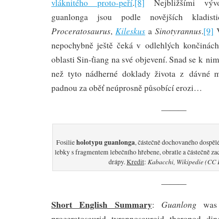
vláknitého proto-peří
.
[8]
Nejbližšími vývo
guanlonga jsou podle novějších kladist
Proceratosaurus
Kileskus
Sinotyrannus
,
a
.
[9]
V
nepochybně ještě čeká v odlehlých končinác
oblasti Sin-ťiang na své objevení. Snad se k ni
než tyto nádherné doklady života z dávné mi
padnou za oběť neúprosně působící erozi…
———
holotypu guanlonga
Fosilie
, částečně dochovaného dospělé
lebky s fragmentem lebečního hřebene, obratle a částečně za
Kabacchi, Wikipedie (CC 
drápy.
Kredit
:
———
Short English Summary
Guanlong
:
was 
proceratosaurid tyrannosauroid theropod di