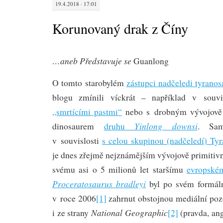
19.4.2018 · 17:01
Korunovaný drak z Číny
…aneb Představuje se
Guanlong
O tomto starobylém
zástupci nadčeledi tyrano
blogu zmínili víckrát – například v souv
„smrtícími pastmi“
nebo s drobným vývojově 
Yinlong downsi
dinosaurem
druhu
. Sam
v souvislosti
s celou skupinou (nadčeledí) Ty
je dnes zřejmě nejznámějším vývojově primitiv
svému asi o 5 milionů let staršímu
evropské
Proceratosaurus bradleyi
byl po svém formál
v roce 2006
[1]
zahrnut obstojnou mediální pozo
National Geographic
i ze strany
[2]
(pravda, ang