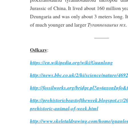
Jurassic of China. It lived about 160 million y
Dzungaria and was only about 3 meters long. It 
Tyrannosaurus rex
of much younger and larger
.
———
Odkazy
:
https://en.wikipedia.org/wiki/Guanlong
http://news.bbc.co.uk/2/hi/science/nature/469
http://fossilworks.org/bridge.pl?a=taxonInf
http://prehistoricbeastoftheweek.blogspot.cz/
prehistoric-animal-of-week.html
http://www.skeletaldrawing.com/home/guanlo