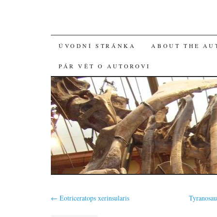
SKIP
ÚVODNÍ STRÁNKA
ABOUT THE AU
TO
PÁR VĚT O AUTOROVI
CONTENT
←
Eotriceratops xerinsularis
Tyranosau