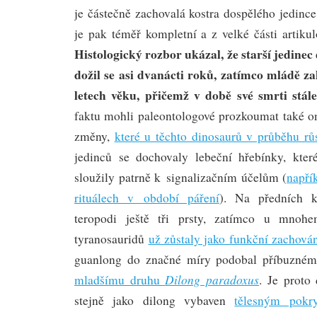
je částečně zachovalá kostra dospělého jedin
je pak téměř kompletní a z velké části artiku
Histologický rozbor ukázal, že starší jedinec 
dožil se asi dvanácti roků, zatímco mládě za
letech věku, přičemž v době své smrti stále
faktu mohli paleontologové prozkoumat také o
změny,
které u těchto dinosaurů v průběhu rů
jedinců se dochovaly lebeční hřebínky, kter
sloužily patrně k signalizačním účelům (
napří
rituálech v období páření
). Na předních k
teropodi ještě tři prsty, zatímco u mnohe
tyranosauridů
už zůstaly jako funkční zachová
guanlong do značné míry podobal příbuzném
Dilong paradoxus
mladšímu druhu
. Je proto
stejně jako dilong vybaven
tělesným pokr