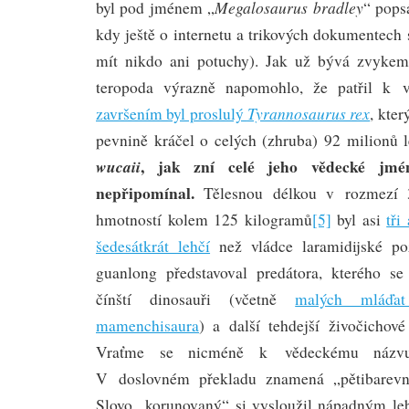
Megalosaurus bradley
byl pod jménem „
“ pops
kdy ještě o internetu a trikových dokumentech
mít nikdo ani potuchy). Jak už bývá zvykem,
teropoda výrazně napomohlo, že patřil k v
Tyrannosaurus rex
završením byl proslulý
, kte
pevnině kráčel o celých (zhruba) 92 milionů l
, jak zní celé jeho vědecké jmén
wucaii
nepřipomínal.
Tělesnou délkou v rozmezí 
hmotností kolem 125 kilogramů
[5]
byl asi
tři
šedesátkrát lehčí
než vládce laramidijské po
guanlong představoval predátora, kterého se
čínští dinosauři (včetně
malých mláďat
mamenchisaura
) a další tehdejší živočichov
Vraťme se nicméně k vědeckému názvu 
V doslovném překladu znamená „pětibarevn
Slovo „korunovaný“ si vysloužil nápadným le