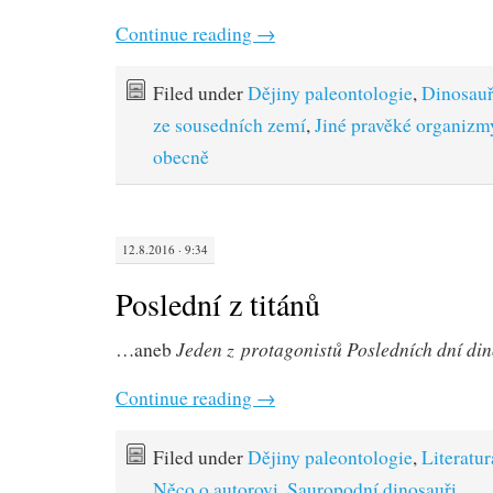
Continue reading
→
Filed under
Dějiny paleontologie
,
Dinosauř
ze sousedních zemí
,
Jiné pravěké organizm
obecně
12.8.2016 · 9:34
Poslední z titánů
Jeden z protagonistů Posledních dní di
…aneb
Continue reading
→
Filed under
Dějiny paleontologie
,
Literatur
Něco o autorovi
,
Sauropodní dinosauři