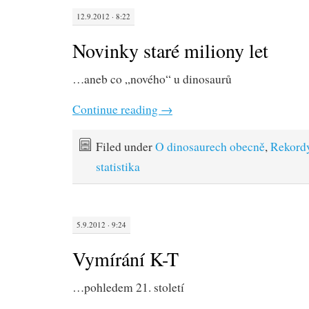
12.9.2012 · 8:22
Novinky staré miliony let
…aneb co „nového“ u dinosaurů
Continue reading
→
Filed under
O dinosaurech obecně
,
Rekord
statistika
5.9.2012 · 9:24
Vymírání K-T
…pohledem 21. století