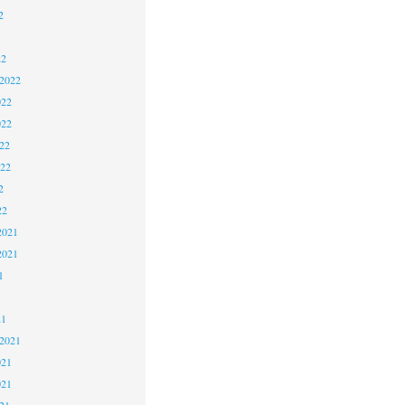
2
22
 2022
022
022
22
022
2
22
2021
2021
1
21
 2021
021
021
21