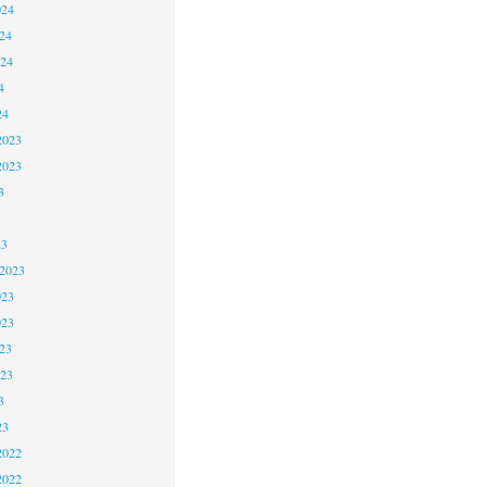
024
24
024
4
24
2023
2023
3
23
 2023
023
023
23
023
3
23
2022
2022