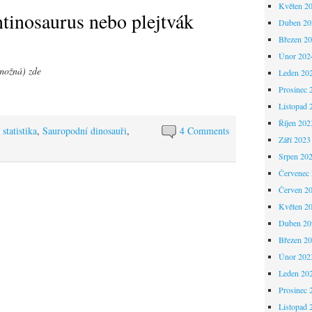
Květen 2
ntinosaurus nebo plejtvák
Duben 20
Březen 2
Únor 202
(možná) zde
Leden 20
Prosinec 
Listopad 
Říjen 202
statistika
,
Sauropodní dinosauři
,
4 Comments
Září 2023
Srpen 20
Červenec
Červen 2
Květen 2
Duben 20
Březen 2
Únor 202
Leden 20
Prosinec 
Listopad 