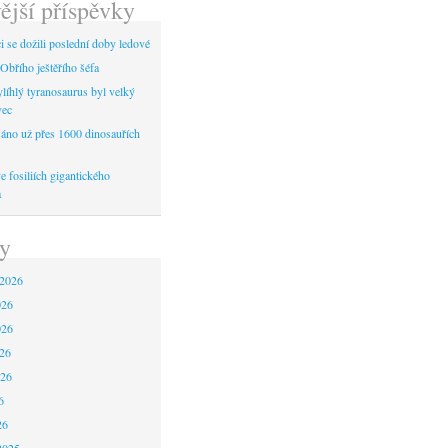
ější příspěvky
 se dožili poslední doby ledové
Obřího ještěřího šéfa
líhlý tyranosaurus byl velký
vec
áno už přes 1600 dinosauřích
 fosiliích gigantického
a
y
 2026
026
026
26
026
6
26
2025