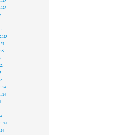
2025
5
25
 2025
025
025
25
025
5
25
2024
2024
4
24
 2024
024