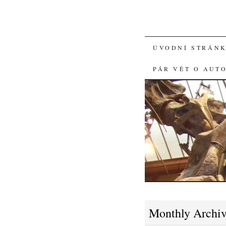
SKIP
ÚVODNÍ STRÁN
TO
PÁR VĚT O AUT
CONTENT
Monthly Archi