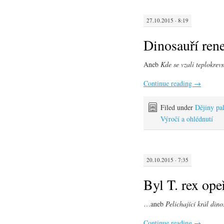
27.10.2015 · 8:19
Dinosauří ren
Aneb
Kde se vzali teplokrev
Continue reading
→
Filed under
Dějiny pa
Výročí a ohlédnutí
20.10.2015 · 7:35
Byl T. rex ope
…aneb
Pelichající král din
Continue reading
→