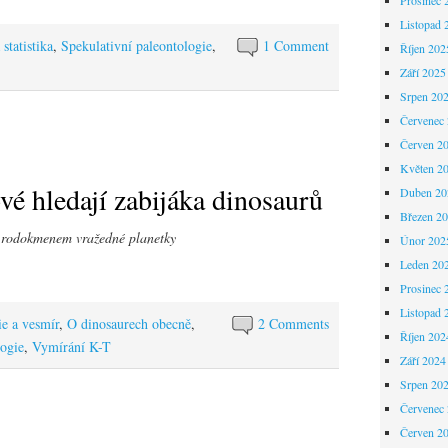
Listopad 
statistika
,
Spekulativní paleontologie
,
1 Comment
Říjen 202
Září 2025
Srpen 20
Červenec
Červen 2
Květen 2
vé hledají zabijáka dinosaurů
Duben 20
Březen 2
 rodokmenem vražedné planetky
Únor 202
Leden 20
Prosinec 
Listopad 
e a vesmír
,
O dinosaurech obecně
,
2 Comments
Říjen 202
logie
,
Vymírání K-T
Září 2024
Srpen 20
Červenec
Červen 2