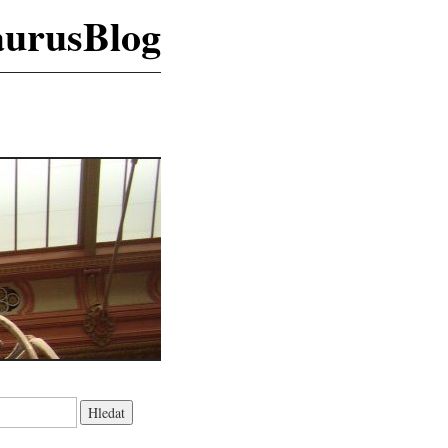
aurusBlog
K