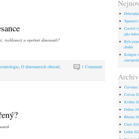
Nejnov
Hrůzoptáci
Tajemství 
esance
Čerstvě vy
jako krka
ní, rychlonozí a opeření dinosauři?
Bylo pops
druhů
Kolagen ve
sauropod
leontologie
,
O dinosaurech obecně
,
1 Comment
Archiv
Červenec
Červen 2
Květen 2
Duben 20
řený?
Březen 2
Únor 202
osaurů
Leden 20
Prosinec 