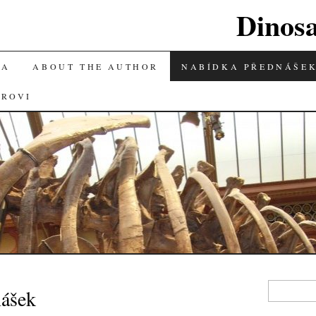
Dinos
KA
ABOUT THE AUTHOR
NABÍDKA PŘEDNÁŠE
OROVI
Vyhledávání
nášek