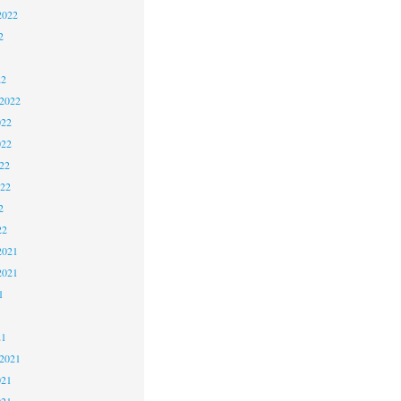
2022
2
22
 2022
022
022
22
022
2
22
2021
2021
1
21
 2021
021
021