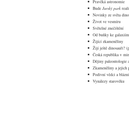
Pravěká astronomie
Bude
Jurský park
real
Novinky ze světa dino
Život ve vesmíru
Světelné znečištění
Od buňky ke galaxiím
Žijící zkameněliny
Žijí ještě dinosauři? 
Česká republika v mi
Dějiny paleontologie 
Zkameněliny a jejich 
Podivní vědci a blázni
Vynálezy starověku