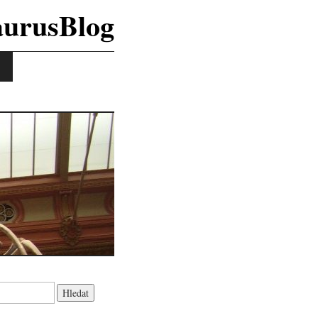
aurusBlog
K