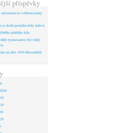
ější příspěvky
y má možná na svědomí jemný
 se dožili poslední doby ledové
Obřího ještěřího šéfa
líhlý tyranosaurus byl velký
vec
áno už přes 1600 dinosauřích
y
26
 2026
026
026
26
026
6
26