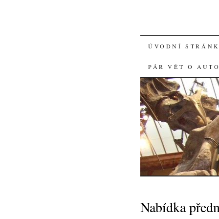
SKIP
ÚVODNÍ STRÁN
TO
PÁR VĚT O AUT
CONTENT
Nabídka před