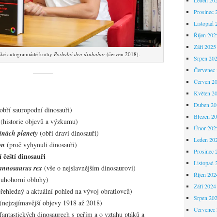
Prosinec 
Listopad 
Říjen 202
Září 2025
žské autogramiádě knihy
Poslední den druhohor
(červen 2018).
Srpen 20
Červenec
———
Červen 2
Květen 2
Duben 20
obří sauropodní dinosauři)
Březen 2
(historie objevů a výzkumu)
Únor 202
jinách planety
(obří draví dinosauři)
Leden 20
on
(proč vyhynuli dinosauři)
Prosinec 
í čeští dinosauři
Listopad 
annosaurus rex
(vše o nejslavnějším dinosaurovi)
Říjen 202
ruhohorní oblohy)
Září 2024
řehledný a aktuální pohled na vývoj obratlovců)
Srpen 20
(nejzajímavější objevy 1918 až 2018)
Červenec
fantastických dinosaurech s peřím a o vztahu ptáků a