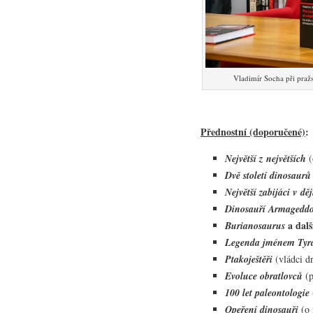
Vladimír Socha při pra
Přednostní (doporučené)
:
Největší z největších
(
Dvě století dinosaurů
Největší zabijáci v dě
Dinosauří Armagedd
a dalš
Burianosaurus
Legenda jménem Tyr
Ptakoještěři
(vládci d
Evoluce obratlovců
(p
100 let paleontologie
Opeření dinosauři
(o 