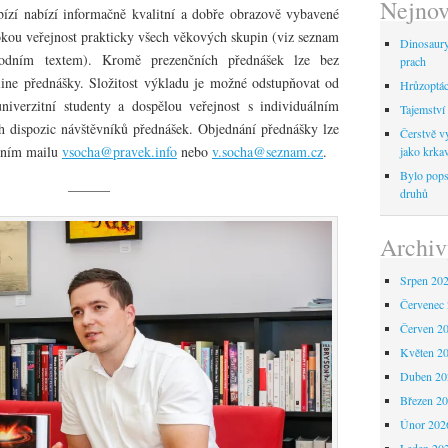
Nejnov
ízí nabízí informačně kvalitní a dobře obrazově vybavené
okou veřejnost prakticky všech věkových skupin (viz seznam
Dinosaur
odním textem). Kromě prezenčních přednášek lze bez
prach
ine přednášky. Složitost výkladu je možné odstupňovat od
Hrůzoptáci
iverzitní studenty a dospělou veřejnost s individuálním
Tajemství 
h dispozic návštěvníků přednášek. Objednání přednášky lze
Čerstvě vy
ktním mailu
vsocha@pravek.info
nebo
v.socha@seznam.cz
.
jako krka
Bylo pops
———
druhů
Archiv
Srpen 20
Červenec
Červen 2
Květen 2
Duben 20
Březen 2
Únor 202
Leden 20