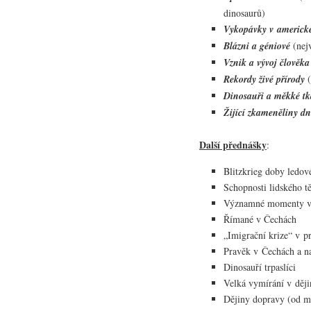
dinosaurů)
Vykopávky v americk
Blázni a géniové
(nejv
Vznik a vývoj člověka
Rekordy živé přírody
(
Dinosauři a měkké t
Žijící zkameněliny d
Další přednášky
:
Blitzkrieg doby ledov
Schopnosti lidského tě
Významné momenty v 
Římané v Čechách
„Imigrační krize“ v p
Pravěk v Čechách a n
Dinosauří trpaslíci
Velká vymírání v ději
Dějiny dopravy (od m