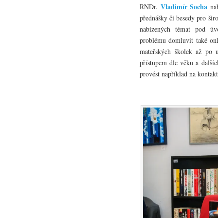
Vladimír Socha
RNDr.
nab
přednášky či besedy pro šir
nabízených témat pod úv
problému domluvit také onl
mateřských školek až po un
přístupem dle věku a dalšíc
provést například na konta