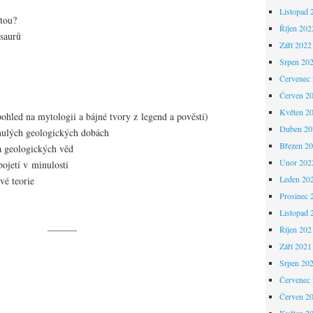
Listopad 
itou?
Říjen 202
saurů
Září 2022
Srpen 20
Červenec
Červen 2
Květen 2
(pohled na mytologii a bájné tvory z legend a pověstí)
Duben 20
nulých geologických dobách
Březen 2
a geologických věd
Únor 202
pojetí v minulosti
Leden 20
vé teorie
Prosinec 
Listopad 
———
Říjen 202
Září 2021
Srpen 20
Červenec
Červen 2
Květen 2