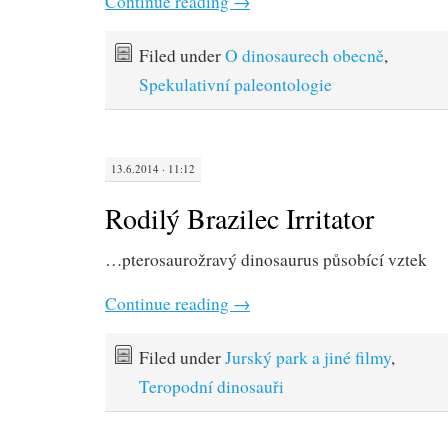
Continue reading
→
Filed under
O dinosaurech obecně
,
Spekulativní paleontologie
13.6.2014 · 11:12
Rodilý Brazilec Irritator
…pterosaurožravý dinosaurus působící vztek
Continue reading
→
Filed under
Jurský park a jiné filmy
,
Teropodní dinosauři