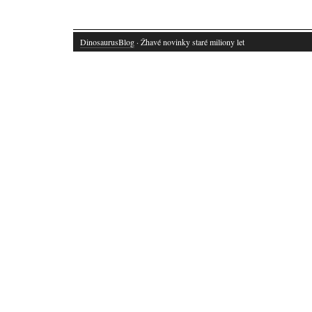
DinosaurusBlog
· Žhavé novinky staré miliony let