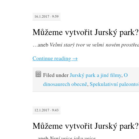
16.1.2017 · 9:59
Můžeme vytvořit Jurský park? 
Velmi starý tvor ve velmi novém prostře
…aneb
Continue reading
→
Filed under
Jurský park a jiné filmy
,
O
dinosaurech obecně
,
Spekulativní paleonto
12.1.2017 · 9:43
Můžeme vytvořit Jurský park? (
Není vejce jako vejce
…aneb