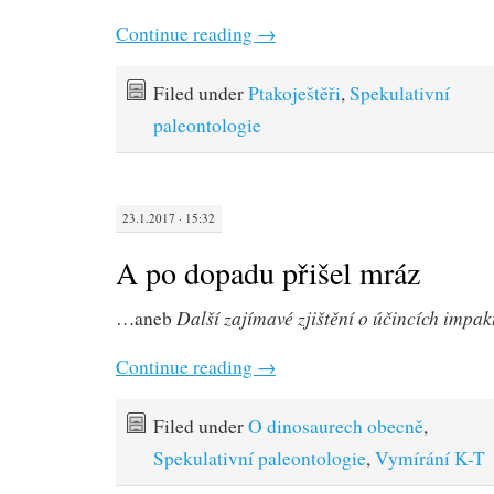
Continue reading
→
Filed under
Ptakoještěři
,
Spekulativní
paleontologie
23.1.2017 · 15:32
A po dopadu přišel mráz
Další zajímavé zjištění o účincích impa
…aneb
Continue reading
→
Filed under
O dinosaurech obecně
,
Spekulativní paleontologie
,
Vymírání K-T