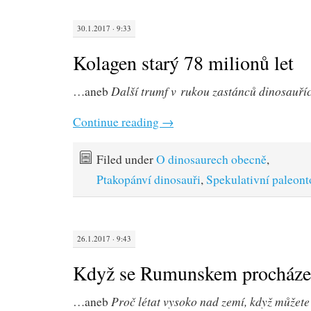
30.1.2017 · 9:33
Kolagen starý 78 milionů let
Další trumf v rukou zastánců dinosauří
…aneb
Continue reading
→
Filed under
O dinosaurech obecně
,
Ptakopánví dinosauři
,
Spekulativní paleont
26.1.2017 · 9:43
Když se Rumunskem procházeli
Proč létat vysoko nad zemí, když můžete 
…aneb