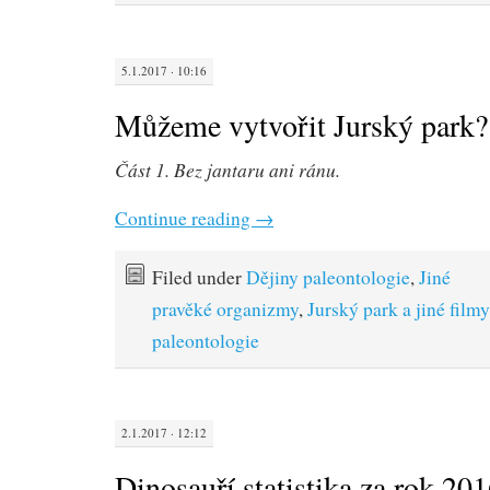
5.1.2017 · 10:16
Můžeme vytvořit Jurský park?
Část 1. Bez jantaru ani ránu.
Continue reading
→
Filed under
Dějiny paleontologie
,
Jiné
pravěké organizmy
,
Jurský park a jiné filmy
paleontologie
2.1.2017 · 12:12
Dinosauří statistika za rok 20