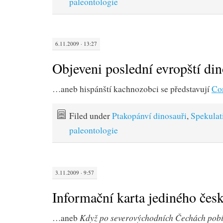
paleontologie
6.11.2009 · 13:27
Objeveni poslední evropští din
…aneb hispánští kachnozobci se představují
Co
Filed under
Ptakopánví dinosauři
,
Spekulat
paleontologie
3.11.2009 · 9:57
Informační karta jediného čes
Když po severovýchodních Čechách pobíh
…aneb