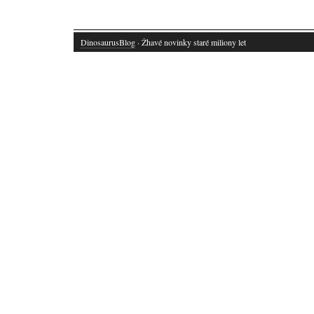
DinosaurusBlog
· Žhavé novinky staré miliony let