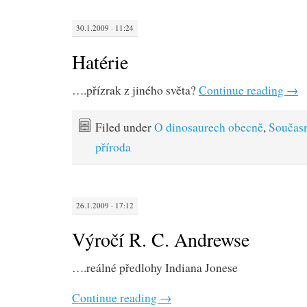
30.1.2009 · 11:24
Hatérie
….přízrak z jiného světa?
Continue reading
→
Filed under
O dinosaurech obecně
,
Součas
příroda
26.1.2009 · 17:12
Výročí R. C. Andrewse
….reálné předlohy Indiana Jonese
Continue reading
→