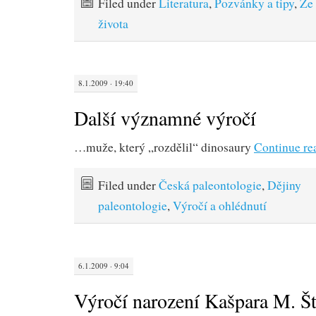
Filed under
Literatura
,
Pozvánky a tipy
,
Ze
života
8.1.2009 · 19:40
Další významné výročí
…muže, který „rozdělil“ dinosaury
Continue re
Filed under
Česká paleontologie
,
Dějiny
paleontologie
,
Výročí a ohlédnutí
6.1.2009 · 9:04
Výročí narození Kašpara M. Š