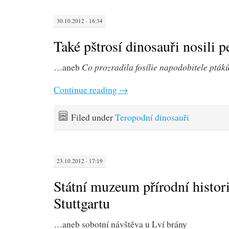
30.10.2012 · 16:34
Také pštrosí dinosauři nosili p
Co prozradila fosílie napodobitele pták
…aneb
Continue reading
→
Filed under
Teropodní dinosauři
23.10.2012 · 17:19
Státní muzeum přírodní histor
Stuttgartu
…aneb sobotní návštěva u Lví brány