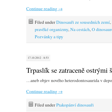
Continue reading
→
Filed under
Dinosauři ze sousedních zemí
,
pravěké organizmy
,
Na cestách
,
O dinosaur
Pozvánky a tipy
17.10.2012 · 8:53
Trpaslík se zatraceně ostrými 
…aneb objev nového heterodontosaurida v depo
Continue reading
→
Filed under
Ptakopánví dinosauři