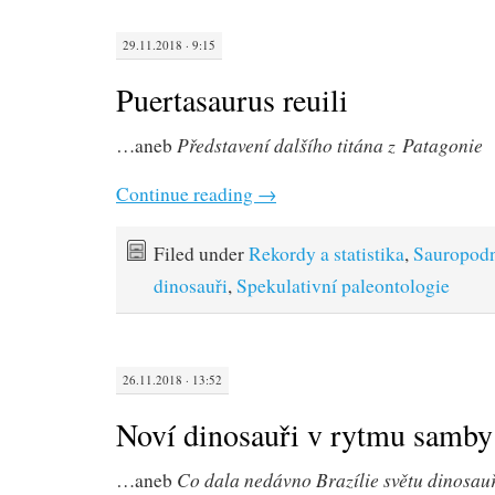
29.11.2018 · 9:15
Puertasaurus reuili
Představení dalšího titána z Patagonie
…aneb
Continue reading
→
Filed under
Rekordy a statistika
,
Sauropod
dinosauři
,
Spekulativní paleontologie
26.11.2018 · 13:52
Noví dinosauři v rytmu samby
Co dala nedávno Brazílie světu dinosau
…aneb