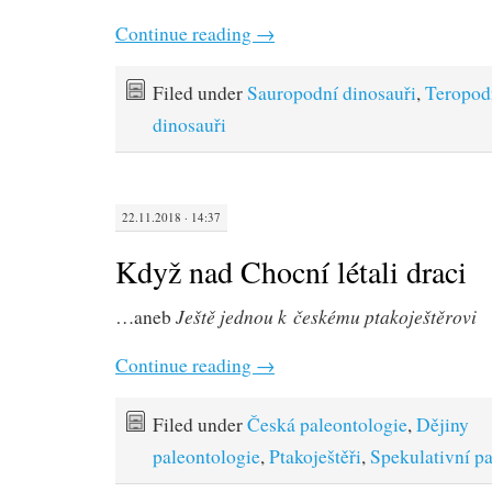
Continue reading
→
Filed under
Sauropodní dinosauři
,
Teropod
dinosauři
22.11.2018 · 14:37
Když nad Chocní létali draci
Ještě jednou k českému ptakoještěrovi
…aneb
Continue reading
→
Filed under
Česká paleontologie
,
Dějiny
paleontologie
,
Ptakoještěři
,
Spekulativní p