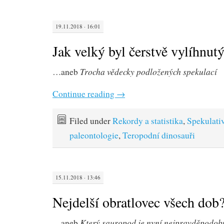
19.11.2018 · 16:01
Jak velký byl čerstvě vylíhnutý
Trocha vědecky podložených spekulací
…aneb
Continue reading
→
Filed under
Rekordy a statistika
,
Spekulati
paleontologie
,
Teropodní dinosauři
15.11.2018 · 13:46
Nejdelší obratlovec všech dob
Který sauropod je nyní nejpravděpodo
…aneb