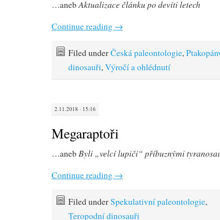
Aktualizace článku po devíti letech
…aneb
Continue reading
→
Filed under
Česká paleontologie
,
Ptakopán
dinosauři
,
Výročí a ohlédnutí
2.11.2018 · 15:16
Megaraptoři
Byli „velcí lupiči“ příbuznými tyranosa
…aneb
Continue reading
→
Filed under
Spekulativní paleontologie
,
Teropodní dinosauři