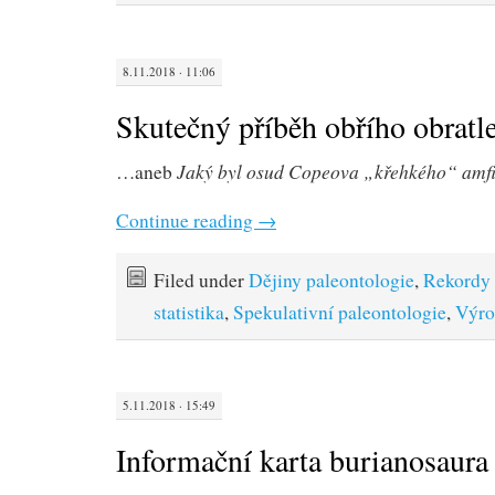
8.11.2018 · 11:06
Skutečný příběh obřího obratl
Jaký byl osud Copeova „křehkého“ amfi
…aneb
Continue reading
→
Filed under
Dějiny paleontologie
,
Rekordy 
statistika
,
Spekulativní paleontologie
,
Výro
5.11.2018 · 15:49
Informační karta burianosaura