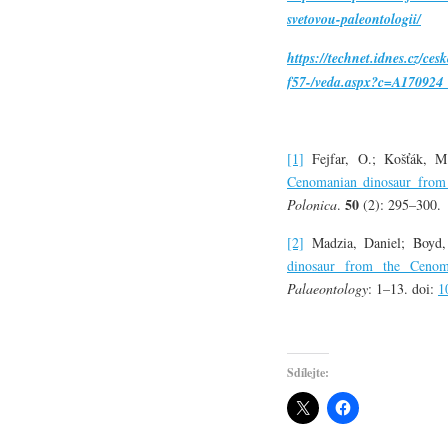
svetovou-paleontologii/
https://technet.idnes.cz/ce
f57-/veda.aspx?c=A170924
[1]
Fejfar, O.; Košťák, M
Cenomanian dinosaur from 
50
Polonica
.
(2): 295–300.
[2]
Madzia, Daniel; Boyd,
dinosaur from the Cenom
Palaeontology
: 1–13. doi:
1
Sdílejte: