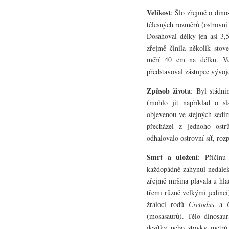
Velikost
: Šlo zřejmě o dinos
tělesných rozměrů (ostrovní
Dosahoval délky jen asi 3,
zřejmě činila několik stov
měří 40 cm na délku. Ve s
představoval zástupce vývoj
Způsob života
: Byl stádní
(mohlo jít například o s
objevenou ve stejných sedim
přecházel z jednoho ost
odhalovalo ostrovní síť, rozp
Smrt a uložení
: Příčinu
každopádně zahynul nedalek
zřejmě mršina plavala u hl
třemi různě velkými jedinci
žraloci rodů
Cretodus
a
(mosasaurů). Tělo dinosaur
desítky nebo stovky metrů