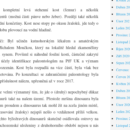
Duben 20
 kompletní levá stehenní kost (femur) a několik
Březen 2
entů (možná části pánve nebo žeber). Později také několik
Únor 202
adní končetiny. Kost nese stopy po okusu žraloků, jde tedy o
Leden 20
dobu plovoucí na vodní hladině.
Prosinec 
ě): Byl učiněn kutnohorským lékařem a amatérským
Listopad 
Michalem Moučkou, který na lokalitě hledal zkameněliny
Říjen 202
ynem. Povšiml si náhodně fosilní kosti, částečně zakryté
Září 2020
o účely identifikace paleontologům na PřF UK a význam
Srpen 20
ozeznán. Kost byla rozpadlá na více částí, byla však bez
Červenec
tována. Po konzultaci se zahraničními paleontology byla
Červen 2
příslušnost nálezu, upřesněná až v roce 2017.
Květen 2
Duben 20
je velmi významný tím, že jde o (druhý) nepochybný důkaz
Březen 2
saurů také na našem území. Přestože mršina dinosaura byla
Únor 202
m proudem a dinosaurus tak mohl žít na zcela jiném místě,
sování žraloky) nejspíš nešlo o vzdálenost příliš velkou.
Leden 20
chto býložravých dinosaurů skutečně osídlovala ostrovy na
Prosinec 
chozemské uloženiny z druhohorního období nejsou u nás
Listopad 