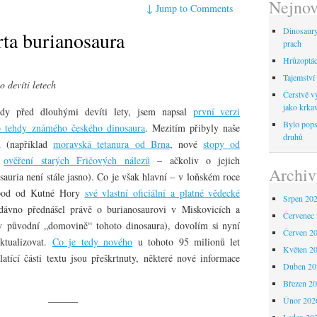
Nejnov
↓
Jump to Comments
Dinosaur
rta burianosaura
prach
Hrůzoptáci
Tajemství 
o devíti letech
Čerstvě vy
jako krka
dy před dlouhými devíti lety, jsem napsal
první verzi
Bylo pops
ho tehdy známého českého dinosaura
. Mezitím přibyly naše
druhů
d (například
moravská tetanura od Brna
, nové
stopy od
o
ověření starých Fričových nálezů
– ačkoliv o jejich
Archiv
sauria není stále jasno). Co je však hlavní – v loňském roce
topod od Kutné Hory
své vlastní oficiální a platné vědecké
Srpen 20
dávno přednášel právě o burianosaurovi v Miskovicích a
Červenec
v původní „domovině“ tohoto dinosaura), dovolím si nyní
Červen 2
aktualizovat.
Co je tedy nového
u tohoto 95 milionů let
Květen 2
latící části textu jsou přeškrtnuty, některé nové informace
Duben 20
Březen 2
———
Únor 202
Leden 20