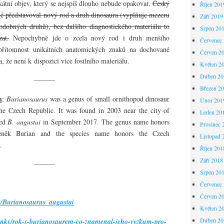
ikátní objev, který se nejspíš dlouho nebude opakovat.
Český
Říjen 201
ě představoval nový rod a druh dinosaura (vyplňuje mezeru
Září 2019
odobných druhů), bez dalšího diagnostického materiálu to
Srpen 20
at.
Nepochybně jde o zcela nový rod i druh menšího
Červenec
přítomnost unikátních anatomických znaků na dochované
Červen 2
a, že není k dispozici více fosilního materiálu.
Květen 2
Duben 20
———
Březen 2
h
:
Burianosaurus
was a genus of small ornithopod dinosaur
Únor 201
the Czech Republic. It was found in 2003 near the city of
Leden 20
med
B. augustai
in September 2017. The genus name honors
Prosinec 
deněk Burian and the species name honors the Czech
Listopad 
.
Říjen 201
Září 2018
———
Srpen 20
Červenec
Červen 2
ki/Burianosaurus_augustai
Květen 2
Duben 20
vinky/rok-s-burianosaurem-co-znamenal-jeho-vyzkum-pro-