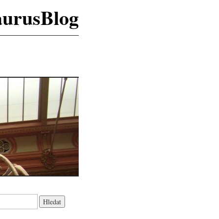
aurusBlog
K