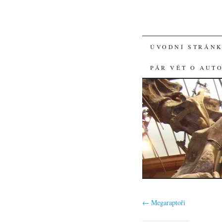
SKIP
ÚVODNÍ STRÁN
TO
PÁR VĚT O AUT
CONTENT
←
Megaraptoři