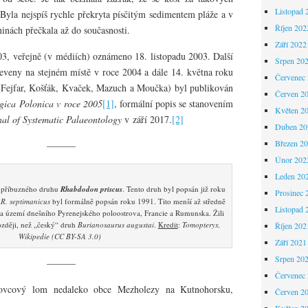
Listopad 
yla nejspíš rychle překryta písčitým sedimentem pláže a v
Říjen 202
inách přečkala až do současnosti.
Září 2022
03, veřejně (v médiích) oznámeno 18. listopadu 2003. Další
Srpen 20
eveny na stejném místě v roce 2004 a dále 14. května roku
Červenec
(Fejfar, Košťák, Kvaček, Mazuch a Moučka) byl publikován
Červen 2
ogica Polonica
v roce 2005
[1]
, formální popis se stanovením
Květen 2
nal of Systematic Palaeontology
v září 2017.
[2]
Duben 20
Březen 2
———
Únor 202
Leden 20
ce příbuzného druhu
Rhabdodon priscus
. Tento druh byl popsán již roku
Prosinec 
h
R. septimanicus
byl formálně popsán roku 1991. Tito menší až středně
Listopad 
 na území dnešního Pyrenejského poloostrova, Francie a Rumunska. Žili
ozději, než „český“ druh
Burianosaurus augustai
.
Kredit
:
Tomopteryx,
Říjen 202
Wikipedie (CC BY-SA 3.0)
Září 2021
Srpen 20
———
Červenec
kovcový lom nedaleko obce Mezholezy na Kutnohorsku,
Červen 2
Květen 2