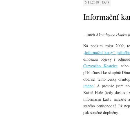
5.11.2018 · 15:49
Informační ka
…aneb
Aktualizace článku p
Na podzim roku 2009, te
„informační karty“ jediné
dinosauří objevy i odjinu
Červeného Kostelce
neb
příslušnosti ke skupině Dino
obdržel tento český orni
jméno
! A protože jsem ne
Kutné Hoře (tedy doslova 
informační kartu náležitě 
starého ornitopoda? Již nep
pak stručně doplněny.