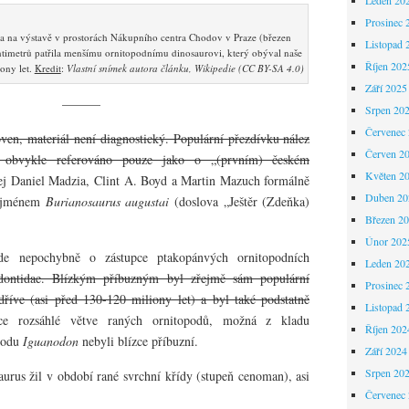
Prosinec 
ra na výstavě v prostorách Nákupního centra Chodov v Praze (březen
Listopad 
timetrů patřila menšímu ornitopodnímu dinosaurovi, který obýval naše
Říjen 202
ony let.
Kredit
:
Vlastní snímek autora článku, Wikipedie (CC BY-SA 4.0)
Září 2025
———
Srpen 20
Červenec
ven, materiál není diagnostický. Populární přezdívku nález
Červen 2
obvykle referováno pouze jako o „(prvním) českém
Květen 2
ej Daniel Madzia, Clint A. Boyd a Martin Mazuch formálně
Duben 20
d jménem
Burianosaurus augustai
(doslova „Ještěr (Zdeňka)
Březen 2
.
Únor 202
de nepochybně o zástupce ptakopánvých ornitopodních
Leden 20
odontidae. Blízkým příbuzným byl zřejmě sám populární
Prosinec 
 dříve (asi před 130-120 miliony let) a byl také podstatně
Listopad 
e rozsáhlé větve raných ornitopodů, možná z kladu
Říjen 202
rodu
Iguanodon
nebyli blízce příbuzní.
Září 2024
Srpen 20
aurus žil v období rané svrchní křídy (stupeň cenoman), asi
Červenec
.