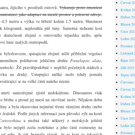
Červen 2
aura, žijícího v prostředí ostrovů.
Vykazuje proto zmenšení
Květen 2
 nanismus) jako adaptaci na menší prostor a potravní zdroje.
Duben 20
5-4,5 metru a výšku ve hřbetě kolem 1,5 metru. Hmotnost
Březen 2
ek kilogramů, nepřesáhla půl tuny. Samotná stehenní kost
Únor 202
kutečnosti zřejmě o ostrovního trpaslíka nešlo, spíše
Leden 20
ové linie malých ornitopodů.
Prosinec 
m býložravcem, spásajícím zřejmě nižší příbřežní vegetaci
Listopad 
lanomilnou poléhavou jehličinu druhu
Frenelopsis alata
,
Říjen 202
entech). Žil pravděpodobně v nepříliš početných stádech a
Září 2023
růvku na druhý. Ustupující mělké moře tehdy pomalu
Srpen 20
rostírající se na velké části našeho území.
Červenec
Červen 2
 smrti samozřejmě zjistit nedokážeme. Dinosaurus však
Květen 2
o břehu a proud jej unesl na otevřené moře. Nějakou dobu
Duben 20
adiny a byla okusována nejméně třemi různými druhy (nebo
Březen 2
) žraloků. Podle jiných informací jsou původci rýh na kosti
Únor 202
Cretoxyrhina
a možná také některý z mořských ještěrů
Leden 20
a bylo nejspíš zcela roztrháno a jeho části rozneseny na
Prosinec 
 od sebe. Je tak bezmála zázrak, že se kost za takových