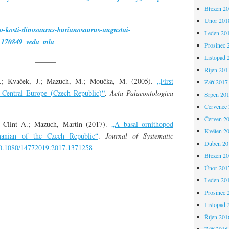
Březen 2
Únor 201
sko-kosti-dinosaurus-burianosaurus-augustai-
Leden 20
_170849_veda_mla
Prosinec 
Listopad 
———
Říjen 201
.; Kvaček, J.; Mazuch, M.; Moučka, M. (2005).
„First
Září 2017
Central Europe (Czech Republic)“
.
Acta Palaeontologica
Srpen 20
Červenec
Červen 2
 Clint A.; Mazuch, Martin (2017).
„A basal ornithopod
Květen 2
anian of the Czech Republic“
.
Journal of Systematic
Duben 20
0.1080/14772019.2017.1371258
Březen 2
———
Únor 201
Leden 20
Prosinec 
Listopad 
Říjen 201
Září 2016