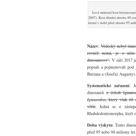
Levá stehenní kost burianosau
2007). Kost dlouhá zhruba 40 cen
území v době před zhruba 95 mili
Název
:
Vědecký nebyl stano
rovněž nemá, je o něm 
dinosaurovi“.
V září 2017 j
popsali a pojmenovali po
Buriana a (Josefa) Augusty)
Systematické zařazení
: J
dinosaurů
z čeledi Iguan
Iguanodon
, který však žil
větší.
Jedná se o zástupc
Rhabdodontomorpha, kteří 
Doba výskytu
: Tento dinos
před 95 nebo 94 miliony let