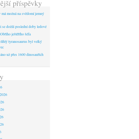
ější příspěvky
y má možná na svědomí jemný
 se dožili poslední doby ledové
Obřího ještěřího šéfa
líhlý tyranosaurus byl velký
vec
áno už přes 1600 dinosauřích
y
26
 2026
026
026
26
026
6
26