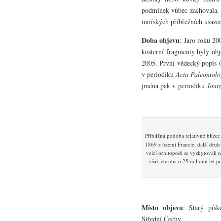
podmínek vůbec zachovala. B
mořských příbřežních usazen
Doba objevu
: Jaro roku 20
kosterní fragmenty byly obj
2005. První vědecký popis 
v periodiku
Acta Paleontol
jména pak v periodiku
Jour
Přibližná podoba relativně blíz
1869 z území Francie, další dru
velcí ornitopodi se vyskytovali
však zhruba o 25 milionů let p
Místo objevu
: Starý pís
Střední Čechy.