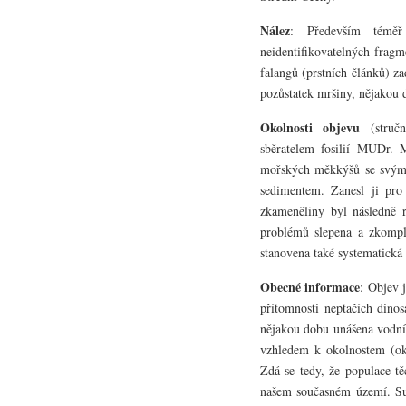
Nález
: Především téměř
neidentifikovatelných fragm
falangů (prstních článků) z
pozůstatek mršiny, nějakou 
Okolnosti objevu
(stručn
sběratelem fosilií MUDr. 
mořských měkkýšů se svým s
sedimentem. Zanesl ji pr
zkameněliny byl následně r
problémů slepena a zkomple
stanovena také systematická 
Obecné informace
: Objev 
přítomnosti neptačích dino
nějakou dobu unášena vodní
vzhledem k okolnostem (oku
Zdá se tedy, že populace tě
našem současném území. Su