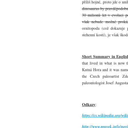
příliš hojné, proto jde o un
dinosaurus by pravděpodobn
30 milionů let v evoluci p
však nebude možné prokáz
ornitopoda (což dokazuje 
stehenní kosti), je však škod
Short Summary in Englis
that lived in what is now 
Kutná Hora and it was na
the Czech paleoartist Z
paleontologist Josef Augusta
Odkazy
:
https://cs.wikipedia.org/wi
http://www.pravek.info/no