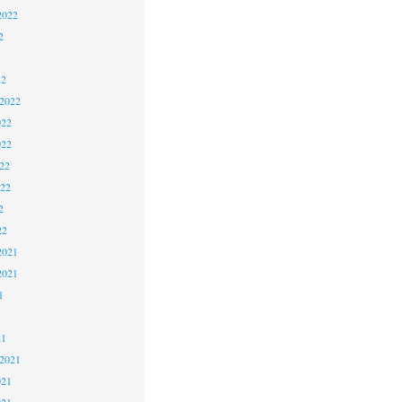
2022
2
22
 2022
022
022
22
022
2
22
2021
2021
1
21
 2021
021
021