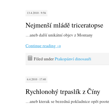
13.4.2010 · 9:56
Nejmenší mládě triceratopse
…aneb další unikátní objev z Montany
Continue reading
→
Filed under
Ptakopánví dinosauři
6.4.2010 · 17:40
Rychlonohý trpaslík z Číny
…aneb kterak se bezedná pokladnice opět poote