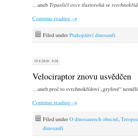
Trpasličí ovce tlustorohá ve svrchnokří
…aneb
Continue reading
→
Filed under
Ptakopánví dinosauři
19.4.2010 · 9:28
Velociraptor znovu usvědčen
…aneb proč to svrchnokřídoví „gryfové“ neměli
Continue reading
→
Filed under
O dinosaurech obecně
,
Teropo
dinosauři