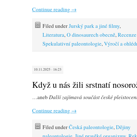
Continue reading
→
Filed under
Jurský park a jiné filmy
,
Literatura
,
O dinosaurech obecně
,
Recenze
Spekulativní paleontologie
,
Výročí a ohléd
10.11.2025 · 16:23
Když u nás žili srstnatí nosoro
Další zajímavá součást české pleistoce
…aneb
Continue reading
→
Filed under
Česká paleontologie
,
Dějiny
paleontologie
,
Jiné pravěké organizmy
,
Rek