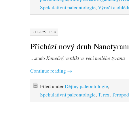
Spekulativní paleontologie
,
Výročí a ohléd
3.11.2025 · 17:08
Přichází nový druh Nanotyrann
Konečný verdikt ve věci malého tyrana
…aneb
Continue reading
→
Filed under
Dějiny paleontologie
,
Spekulativní paleontologie
,
T. rex
,
Teropod