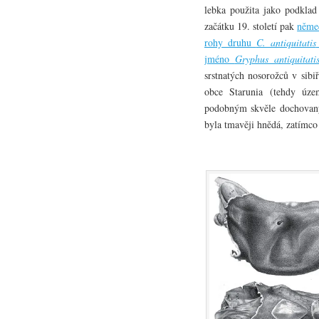
lebka použita jako podkla
začátku 19. století pak
němec
rohy druhu
C. antiquitatis
jméno
Gryphus antiquitati
srstnatých nosorožců v sibi
obce Starunia (tehdy úze
podobným skvěle dochovaným
byla tmavěji hnědá, zatímco