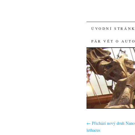
SKIP
ÚVODNÍ STRÁN
TO
PÁR VĚT O AUT
CONTENT
←
Přichází nový druh Nano
lethaeus