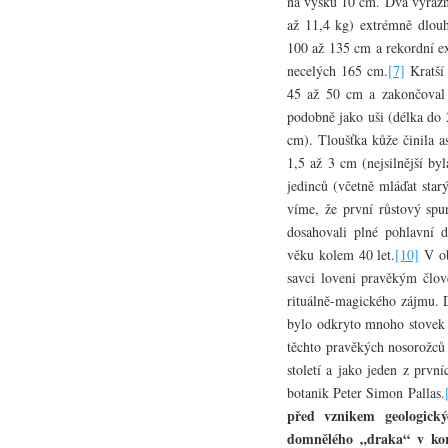
na výšku 10 cm. Dva výrazn
až 11,4 kg) extrémně dlouh
100 až 135 cm a rekordní ex
necelých 165 cm.
[7]
Kratší 
45 až 50 cm a zakončoval 
podobně jako uši (délka do 
cm). Tloušťka kůže činila a
1,5 až 3 cm (nejsilnější by
jedinců (včetně mláďat sta
víme, že první růstový spur
dosahovali plné pohlavní d
věku kolem 40 let.
[10]
V ob
savci loveni pravěkým člov
rituálně-magického zájmu. 
bylo odkryto mnoho stovek f
těchto pravěkých nosorožců 
století a jako jeden z prv
botanik Peter Simon Pallas.
před vznikem geologick
domnělého „draka“ v kor