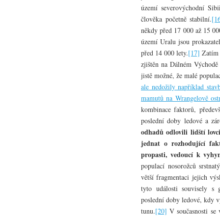
území severovýchodní Sibi
člověka početně stabilní.
[1
někdy před 17 000 až 15 000
území Uralu jsou prokazatel
před 14 000 lety.
[17]
Zatím 
zjištěn na Dálném Východě 
jistě možné, že malé populace
ale nedožily například sta
mamutů na Wrangelově ost
kombinace faktorů, předevš
poslední doby ledové a zá
odhadů odlovili lidští lov
jednat o rozhodující fa
propasti, vedoucí k vyhyn
populací nosorožců srstnat
větší fragmentaci jejich vý
tyto události souvisely 
poslední doby ledové, kdy v
tunu.
[20]
V současnosti se v