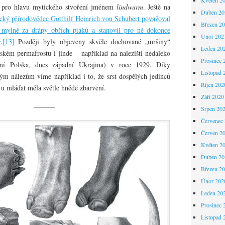
d pro hlavu mytického stvoření jménem
lindwurm
. Ještě na
Duben 20
ký přírodovědec Gotthilf Heinrich von Schubert považoval
Březen 2
mylně za drápy obřích ptáků a stanovil pro ně dokonce
Únor 202
s
.
[13]
Později byly objeveny skvěle dochované „mršiny“
Leden 20
řském permafrostu i jinde – například na nalezišti nedaleko
Prosinec 
mí Polska, dnes západní Ukrajina) v roce 1929. Díky
Listopad 
 nálezům víme například i to, že srst dospělých jedinců
Říjen 202
 u mláďat měla světle hnědé zbarvení.
Září 2020
———
Srpen 20
Červenec
Červen 2
Květen 2
Duben 20
Březen 2
Únor 202
Leden 20
Prosinec 
Listopad 