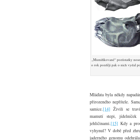
„Mumifikované“ pozůstatky nosoro
o rok později pak o nich vydal 
Mláďata byla někdy napadán
přirozeného nepřítele. Samc
samice.
[14]
Živili se travi
mamutí stepi, jídelníček
jehličinami.
[15]
Kdy a proč
vyhynul? V době před zhru
jaderného genomu odehrála