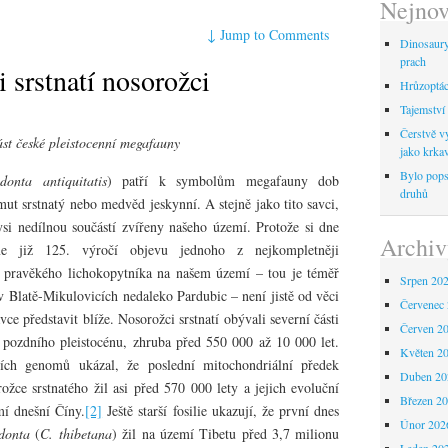
Nejnov
↓
Jump to Comments
Dinosaur
prach
i srstnatí nosorožci
Hrůzoptáci
Tajemství 
Čerstvě vy
st české pleistocenní megafauny
jako krka
Bylo pops
donta antiquitatis
) patří k symbolům megafauny dob
druhů
t srstnatý nebo medvěd jeskynní. A stejně jako tito savci,
ysi nedílnou součástí zvířeny našeho území. Protože si dne
Archiv
me již 125. výročí objevu jednoho z nejkompletněji
 pravěkého lichokopytníka na našem území – tou je téměř
Srpen 20
v Blatě-Mikulovicích nedaleko Pardubic – není jistě od věci
Červenec
vce představit blíže. Nosorožci srstnatí obývali severní části
Červen 2
 pozdního pleistocénu, zhruba před 550 000 až 10 000 let.
Květen 2
ch genomů ukázal, že poslední mitochondriální předek
Duben 20
ožce srstnatého žil asi před 570 000 lety a jejich evoluční
Březen 2
mí dnešní Číny.
[2]
Ještě starší fosilie ukazují, že první dnes
Únor 202
donta
(
C. thibetana
) žil na území Tibetu před 3,7 milionu
Leden 20