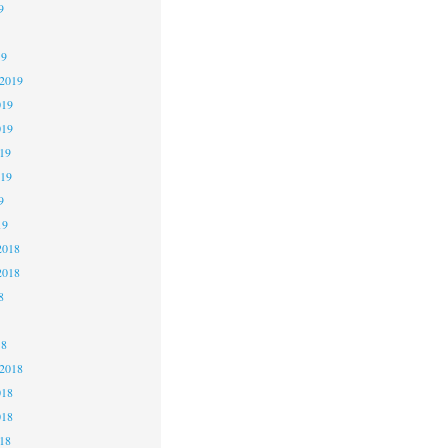
9
19
 2019
019
019
19
019
9
19
2018
2018
8
18
 2018
018
018
18