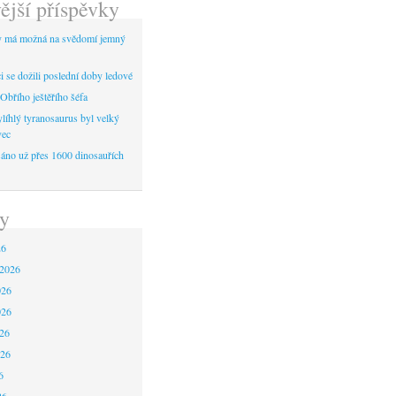
ější příspěvky
y má možná na svědomí jemný
 se dožili poslední doby ledové
Obřího ještěřího šéfa
líhlý tyranosaurus byl velký
vec
áno už přes 1600 dinosauřích
y
26
 2026
026
026
26
026
6
26