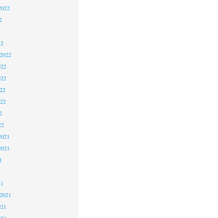
2022
2
22
 2022
022
022
22
022
2
22
2021
2021
1
21
 2021
021
021