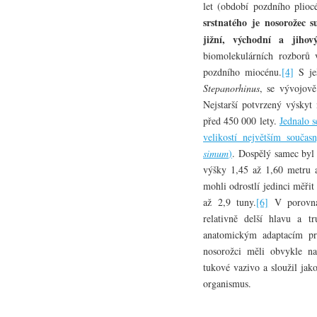
let (období pozdního plioc
srstnatého je nosorožec 
jižní, východní a jihov
biomolekulárních rozborů 
pozdního miocénu.
[4]
S je
Stepanorhinus
, se vývojově
Nejstarší potvrzený výskyt
před 450 000 lety.
Jednalo s
velikostí největším souč
simum
)
. Dospělý samec byl
výšky 1,45 až 1,60 metru a
mohli odrostlí jedinci měři
až 2,9 tuny.
[6]
V porovnán
relativně delší hlavu a 
anatomickým adaptacím pr
nosorožci měli obvykle na
tukové vazivo a sloužil jak
organismus.