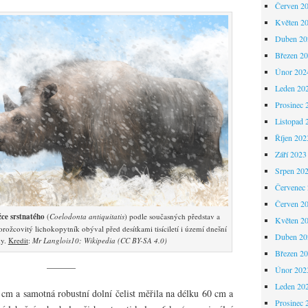
Červen 2
Květen 2
Duben 20
Březen 2
Únor 202
Leden 20
Prosinec 
Listopad 
Říjen 202
Září 2023
Srpen 20
Červenec
Červen 2
ce srstnatého
(
Coelodonta antiquitatis
) podle současných představ a
Květen 2
rožcovitý lichokopytník obýval před desítkami tisíciletí i území dnešní
Duben 20
ky.
Kredit
:
Mr Langlois10; Wikipedia (CC BY-SA 4.0)
Březen 2
———
Únor 202
Leden 20
cm a samotná robustní dolní čelist měřila na délku 60 cm a
Prosinec 