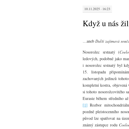
10.11.2025 · 16:23
Když u nás žil
…aneb
Další zajímavá součá
Nosorožec srstnatý (
Coelo
ledových, podobně jako mamu
i nosorožec srstnatý byl kd
15. listopadu připomíná
zachovaných jedinců tohoto
kompletní kostra, objevená 
si tohoto nosorožcovitého sa
Eurasie během středního až
[1]
Rozbor mitochondriální
pozdně pleistocenního nosor
původ lze spatřovat na úze
známý zástupce rodu
Coelo