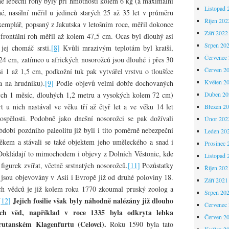
é lebeční rohy byly při hmotnosti kolem 6 kg (a maximální
Listopad 
é, nasální měřil u jedinců starých 25 až 35 let v průměru
Říjen 202
emplář, popsaný z Jakutska v letošním roce, měřil dokonce
Září 2022
frontální roh měřil až kolem 47,5 cm. Ocas byl dlouhý asi
Srpen 20
jej chomáč srsti.
[8]
Kvůli mrazivým teplotám byl kratší,
Červenec
24 cm, zatímco u afrických nosorožců jsou dlouhé i přes 30
Červen 2
si 1 až 1,5 cm, podkožní tuk pak vytvářel vrstvu o tloušťce
Květen 2
la na hrudníku).
[9]
Podle objevů velmi dobře dochovaných
rých 1 měsíc, dlouhých 1,2 metru a vysokých kolem 72 cm)
Duben 20
t u nich nastával ve věku tří až čtyř let a ve věku 14 let
Březen 2
ospělosti. Podobně jako dnešní nosorožci se pak dožívali
Únor 202
dobí pozdního paleolitu již byli i tito poměrně nebezpeční
Leden 20
ěkem a stávali se také objektem jeho uměleckého a snad i
Prosinec 
Dokládají to mimochodem i objevy z Dolních Věstonic, kde
Listopad 
igurek zvířat, včetně srstnatých nosorožců.
[11]
Pozůstatky
Říjen 202
jsou objevovány v Asii i Evropě již od druhé poloviny 18.
Září 2021
ních vědců je již kolem roku 1770 zkoumal pruský zoolog a
Srpen 20
Jejich fosilie však byly náhodně nalézány již dlouho
[12]
Červenec
ých věd, například v roce 1335 byla odkryta lebka
Červen 2
utanském Klagenfurtu (Celovci).
Roku 1590 byla tato
Květen 2