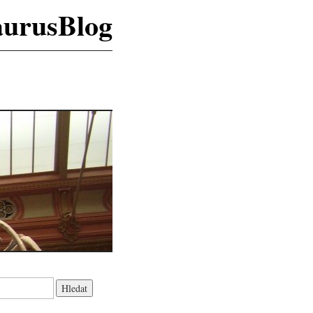
aurusBlog
K