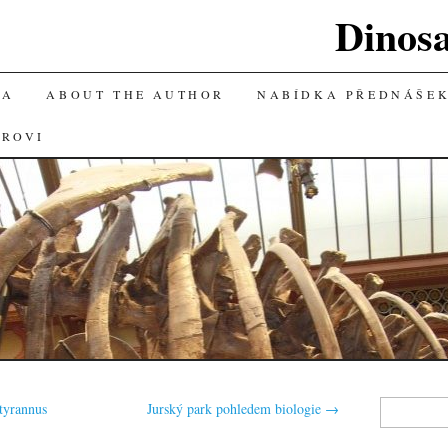
Dinos
KA
ABOUT THE AUTHOR
NABÍDKA PŘEDNÁŠE
OROVI
Vyhledávání
tyrannus
Jurský park pohledem biologie
→