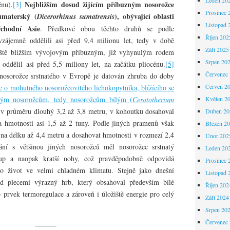
Nejbližším dosud žijícím příbuzným nosorožce
énu).
[3]
Prosinec 
sumaterský (
), obývající oblasti
Dicerorhinus sumatrensis
Listopad 
ýchodní Asie
. Předkové obou těchto druhů se podle
Říjen 202
vzájemně oddělili asi před 9,4 milionu let, tedy v době
Září 2025
ště bližším vývojovým příbuzným, již vyhynulým rodem
Srpen 20
 oddělil asi před 5,5 miliony let, na začátku pliocénu.
[5]
Červenec
 nosorožce srstnatého v Evropě je datován zhruba do doby
Červen 2
e o mohutného nosorožcovitého lichokopytníka, blížícího se
asným nosorožcům, tedy nosorožcům bílým (
Ceratotherium
Květen 2
 v průměru dlouhý 3,2 až 3,8 metru, v kohoutku dosahoval
Duben 20
 hmotnosti asi 1,5 až 2 tuny. Podle jiných pramenů však
Březen 2
t na délku až 4,4 metru a dosahovat hmotnosti v rozmezí 2,4
Únor 202
í s většinou jiných nosorožců měl nosorožec srstnatý
Leden 20
trup a naopak kratší nohy, což pravděpodobně odpovídá
Prosinec 
o život ve velmi chladném klimatu. Stejně jako dnešní
Listopad 
d plecemi výrazný hrb, který obsahoval především bílé
Říjen 202
o prvek termoregulace a zároveň i úložiště energie pro celý
Září 2024
Srpen 20
Červenec
———