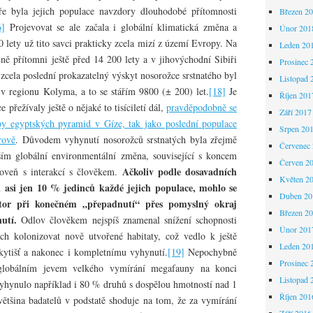
ře byla jejich populace navzdory dlouhodobé přítomnosti
Březen 2
6]
Projevovat se ale začala i globální klimatická změna a
Únor 201
 lety už tito savci prakticky zcela mizí z území Evropy. Na
Leden 20
ně přítomni ještě před 14 200 lety a v jihovýchodní Sibiři
Prosinec 
zcela poslední prokazatelný výskyt nosorožce srstnatého byl
Listopad 
v regionu Kolyma, a to se stářím 9800 (± 200) let.
[18]
Je
Říjen 201
 přežívaly ještě o nějaké to tisíciletí dál,
pravděpodobně se
Září 2017
vby egyptských pyramid v Gíze, tak jako poslední populace
Srpen 20
rově
. Důvodem vyhynutí nosorožců srstnatých byla zřejmě
Červenec
ím globální environmentální změna, související s koncem
Červen 2
Ačkoliv podle dosavadních
roveň s interakcí s člověkem.
Květen 2
ci asi jen 10 % jedinců každé jejich populace, mohlo se
Duben 20
ktor při konečném „přepadnutí“ přes pomyslný okraj
Březen 2
utí.
Odlov člověkem nejspíš znamenal snížení schopnosti
Únor 201
ých kolonizovat nově utvořené habitaty, což vedlo k ještě
Leden 20
skytišť a nakonec i kompletnímu vyhynutí.
[19]
Nepochybně
Prosinec 
s globálním jevem velkého vymírání megafauny na konci
Listopad 
yhynulo například i 80 % druhů s dospělou hmotností nad 1
Říjen 201
ětšina badatelů v podstatě shoduje na tom, že za vymírání
Září 2016