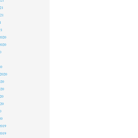
21
021
1
21
2020
2020
0
20
 2020
020
020
20
020
0
20
2019
2019