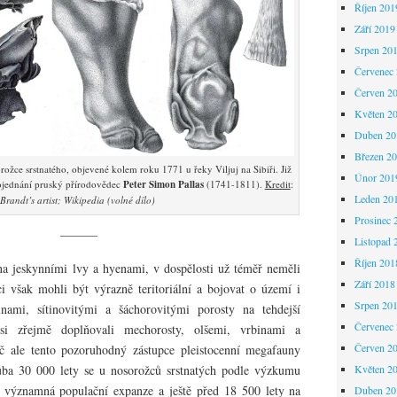
Říjen 201
Září 2019
Srpen 20
Červenec
Červen 2
Květen 2
Duben 20
Březen 2
žce srstnatého, objevené kolem roku 1771 u řeky Viljuj na Sibiři. Již
Únor 201
pojednání pruský přírodovědec
Peter Simon Pallas
(1741-1811).
Kredit
:
Leden 20
Brandt’s artist; Wikipedia (volné dílo)
Prosinec 
———
Listopad 
Říjen 201
a jeskynními lvy a hyenami, v dospělosti už téměř neměli
Září 2018
i však mohli být výrazně teritoriální a bojovat o území i
Srpen 20
nami, sítinovitými a šáchorovitými porosty na tehdejší
Červenec
 si zřejmě doplňovali mechorosty, olšemi, vrbinami a
Červen 2
 ale tento pozoruhodný zástupce pleistocenní megafauny
Květen 2
ba 30 000 lety se u nosorožců srstnatých podle výzkumu
 významná populační expanze a ještě před 18 500 lety na
Duben 20