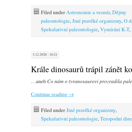
Filed under
Astronomie a vesmír
,
Dějiny
paleontologie
,
Jiné pravěké organizmy
,
O d
Spekulativní paleontologie
,
Vymírání K-T
,
3.12.2020 · 10:21
Krále dinosaurů trápil zánět ko
Co nám o tyranosaurovi prozradila pal
…aneb
Continue reading
→
Filed under
Jiné pravěké organizmy
,
Spekulativní paleontologie
,
Teropodní dino