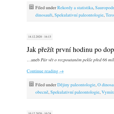
Filed under
Rekordy a statistika
,
Sauropod
dinosauři
,
Spekulativní paleontologie
,
Tero
14.12.2020 · 16:13
Jak přežít první hodinu po do
Pár vět o rozpoutaném pekle před 66 mil
…aneb
Continue reading
→
Filed under
Dějiny paleontologie
,
O dinosa
obecně
,
Spekulativní paleontologie
,
Vymír
10.12.2020 · 10:24