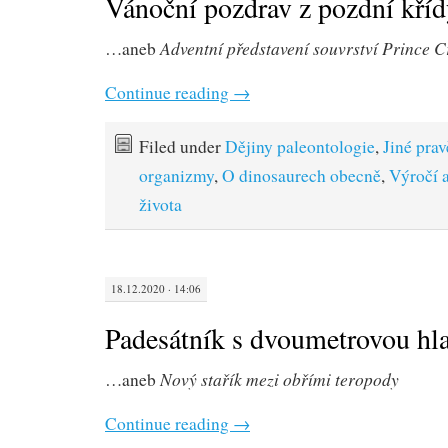
Vánoční pozdrav z pozdní kří
Adventní představení souvrství Prince C
…aneb
Continue reading
→
Filed under
Dějiny paleontologie
,
Jiné pra
organizmy
,
O dinosaurech obecně
,
Výročí 
života
18.12.2020 · 14:06
Padesátník s dvoumetrovou hl
Nový stařík mezi obřími teropody
…aneb
Continue reading
→