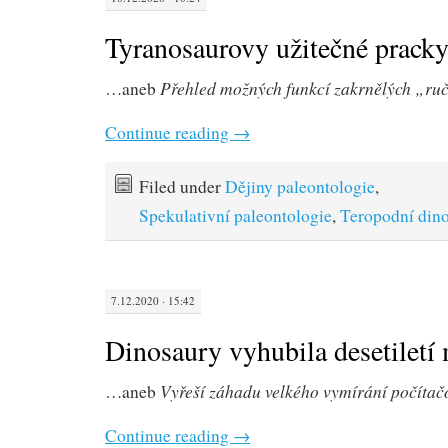
Tyranosaurovy užitečné prack
Přehled možných funkcí zakrnělých „ru
…aneb
Continue reading
→
Filed under
Dějiny paleontologie
,
Spekulativní paleontologie
,
Teropodní dino
7.12.2020 · 15:42
Dinosaury vyhubila desetiletí
Vyřeší záhadu velkého vymírání počíta
…aneb
Continue reading
→