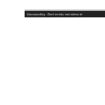
DinosaurusBlog
· Žhavé novinky staré miliony let