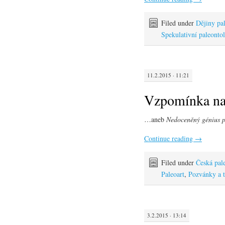
Filed under
Dějiny pa
Spekulativní paleonto
11.2.2015 · 11:21
Vzpomínka na
…aneb
Nedoceněný génius pr
Continue reading
→
Filed under
Česká pal
Paleoart
,
Pozvánky a t
3.2.2015 · 13:14