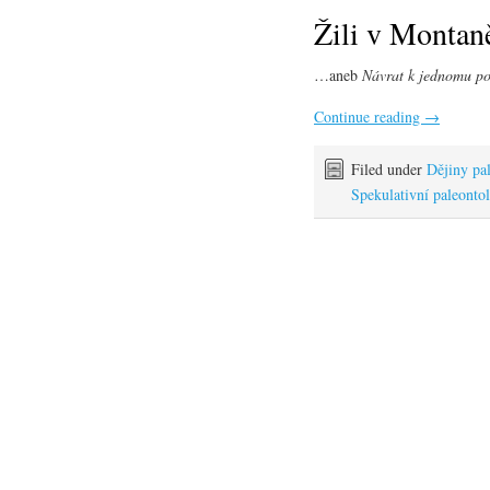
Žili v Montaně
…aneb
Návrat k jednomu p
Continue reading
→
Filed under
Dějiny pa
Spekulativní paleonto