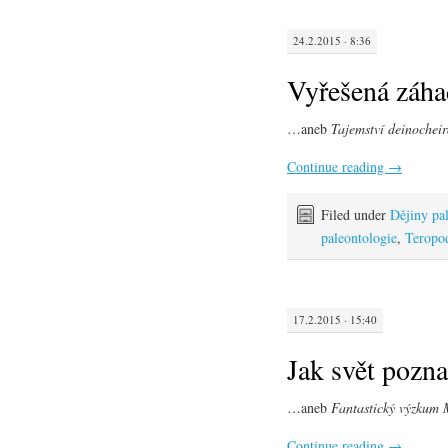
24.2.2015 · 8:36
Vyřešená záha
…aneb
Tajemství deinochei
Continue reading
→
Filed under
Dějiny pa
paleontologie
,
Teropod
17.2.2015 · 15:40
Jak svět pozna
…aneb
Fantastický výzkum 
Continue reading
→