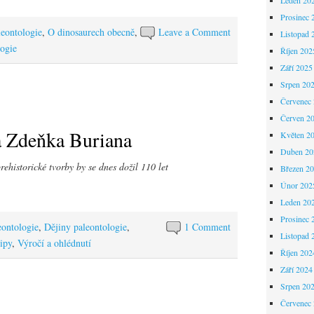
Prosinec 
leontologie
,
O dinosaurech obecně
,
Leave a Comment
Listopad 
logie
Říjen 202
Září 2025
Srpen 20
Červenec
Červen 2
 Zdeňka Buriana
Květen 2
Duben 20
ehistorické tvorby by se dnes dožil 110 let
Březen 2
Únor 202
Leden 20
Prosinec 
eontologie
,
Dějiny paleontologie
,
1 Comment
Listopad 
ipy
,
Výročí a ohlédnutí
Říjen 202
Září 2024
Srpen 20
Červenec