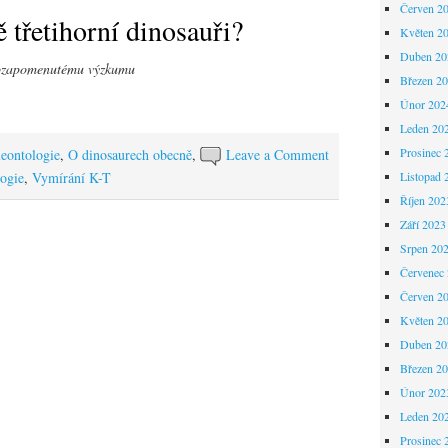
Červen 2
 třetihorní dinosauři?
Květen 2
Duben 20
ozapomenutému výzkumu
Březen 2
Únor 202
Leden 20
Prosinec 
leontologie
,
O dinosaurech obecně
,
Leave a Comment
logie
,
Vymírání K-T
Listopad 
Říjen 202
Září 2023
Srpen 20
Červenec
Červen 2
Květen 2
Duben 20
Březen 2
Únor 202
Leden 20
Prosinec 