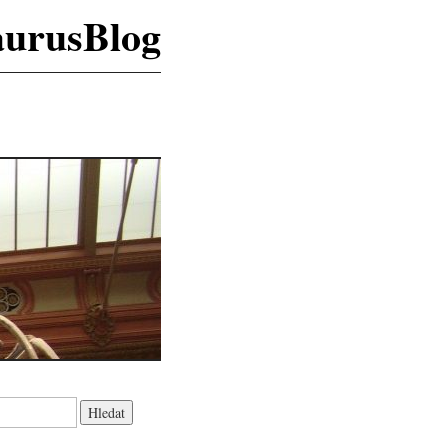
aurusBlog
K