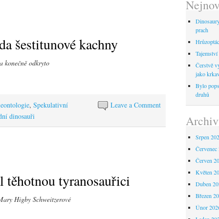
Nejnov
Dinosaur
prach
da šestitunové kachny
Hrůzoptáci
Tajemství 
ra konečně odkryto
Čerstvě vy
jako krka
Bylo pops
druhů
leontologie
,
Spekulativní
Leave a Comment
ní dinosauři
Archiv
Srpen 20
Červenec
Červen 2
Květen 2
l těhotnou tyranosauřici
Duben 20
Březen 2
Mary Higby Schweitzerové
Únor 202
Leden 20