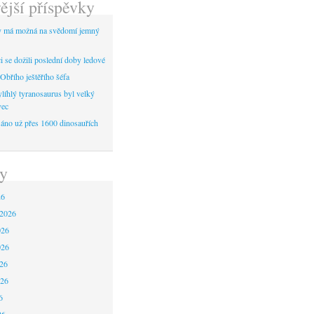
ější příspěvky
y má možná na svědomí jemný
 se dožili poslední doby ledové
Obřího ještěřího šéfa
líhlý tyranosaurus byl velký
vec
áno už přes 1600 dinosauřích
y
26
 2026
026
026
26
026
6
26