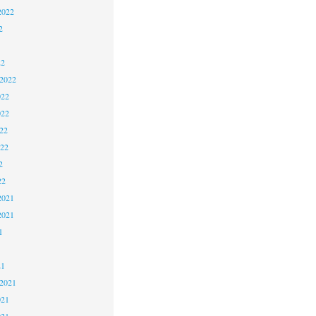
2022
2
22
 2022
022
022
22
022
2
22
2021
2021
1
21
 2021
021
021