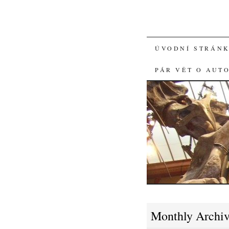
SKIP
ÚVODNÍ STRÁN
TO
PÁR VĚT O AUT
CONTENT
Monthly Archi