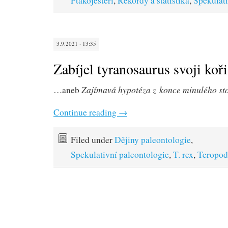
Ptakoještěři
,
Rekordy a statistika
,
Spekulati
3.9.2021 · 13:35
Zabíjel tyranosaurus svoji koř
Zajímavá hypotéza z konce minulého sto
…aneb
Continue reading
→
Filed under
Dějiny paleontologie
,
Spekulativní paleontologie
,
T. rex
,
Teropod