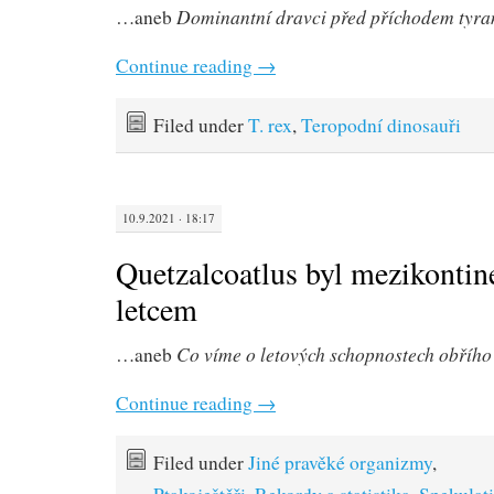
Dominantní dravci před příchodem tyr
…aneb
Continue reading
→
Filed under
T. rex
,
Teropodní dinosauři
10.9.2021 · 18:17
Quetzalcoatlus byl mezikontin
letcem
Co víme o letových schopnostech obřího
…aneb
Continue reading
→
Filed under
Jiné pravěké organizmy
,