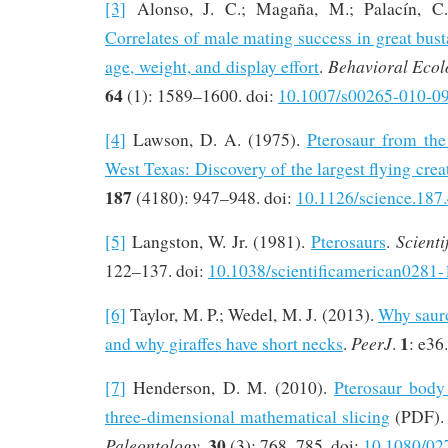
[3]
Alonso, J. C.; Magaña, M.; Palacín, C.
Correlates of male mating success in great busta
Behavioral Ecol
age, weight, and display effort
.
64
(1): 1589–1600. doi:
10.1007/s00265-010-0
[4]
Lawson, D. A. (1975).
Pterosaur from the
West Texas: Discovery of the largest flying crea
187
(4180): 947–948. doi:
10.1126/science.187
Scienti
[5]
Langston, W. Jr. (1981).
Pterosaurs
.
122–137. doi:
10.1038/scientificamerican0281-
[6]
Taylor, M. P.; Wedel, M. J. (2013).
Why saur
1
PeerJ
and why giraffes have short necks
.
.
: e36
[7]
Henderson, D. M. (2010).
Pterosaur body
three-dimensional mathematical slicing
(PDF)
30
Paleontology
.
(3): 768–785. doi:
10.1080/0