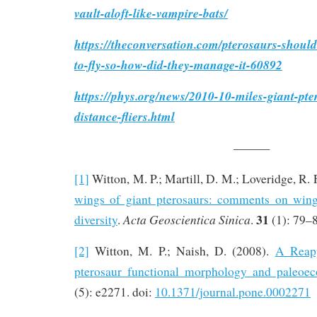
vault-aloft-like-vampire-bats/
https://theconversation.com/pterosaurs-shoul
to-fly-so-how-did-they-manage-it-60892
https://phys.org/news/2010-10-miles-giant-pte
distance-fliers.html
———
[1]
Witton, M. P.; Martill, D. M.; Loveridge, R. 
wings of giant pterosaurs: comments on wing
31
Acta Geoscientica Sinica
diversity
.
.
(1): 79–
[2]
Witton, M. P.; Naish, D. (2008).
A Reapp
pterosaur functional morphology and paleoec
(5): e2271. doi:
10.1371/journal.pone.0002271