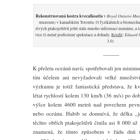
Rekonstruovaná kostra kvecalkoatla
Royal Ontario Mu
v
muzeum) v kanadském Torontu. O fyzikálních a biomechan
živých ptakoještěrů ještě stále mnoho informací nemáme, a t
Eduard S
více či méně podložené spekulace a dohady.
Kredit
:
3.0)
———
K přeletu oceánů navíc spotřebovali jen minimu
tím účelem ani nevyžadovali velké množstv
výzkumu je totiž fantastická představa, že kv
létat rychlostí kolem 130 km/h (36 m/s) po dob
výšce kolem 4600 metrů nad povrchem pevni
nebo oceánu. Habib se domnívá, že délka „j
těchto obřích ptakoještěrů činila asi 8 000 a
znamená, že tímto způsobem v řádu dnů u