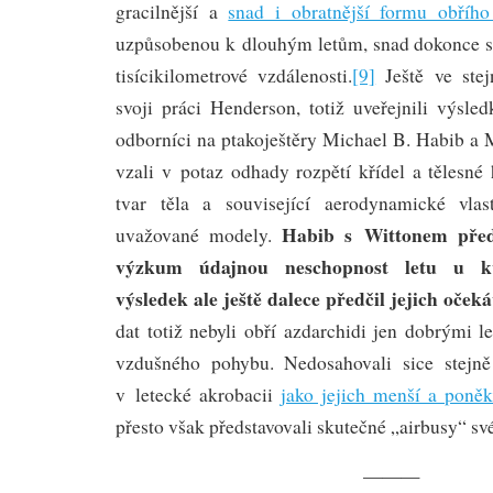
gracilnější a
snad i obratnější formu obřího
uzpůsobenou k dlouhým letům, snad dokonce 
tisícikilometrové vzdálenosti.
[9]
Ještě ve ste
svoji práci Henderson, totiž uveřejnili výsle
odborníci na ptakoještěry Michael B. Habib a 
vzali v potaz odhady rozpětí křídel a tělesné
tvar těla a související aerodynamické vlast
Habib s Wittonem předp
uvažované modely.
výzkum údajnou neschopnost letu u kve
výsledek ale ještě dalece předčil jejich očeká
dat totiž nebyli obří azdarchidi jen dobrými le
vzdušného pohybu. Nedosahovali sice stejně
v letecké akrobacii
jako jejich menší a poněk
přesto však představovali skutečné „airbusy“ sv
———