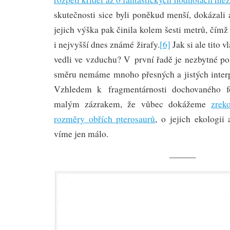
skutečnosti sice byli poněkud menší, dokázali 
jejich výška pak činila kolem šesti metrů, čímž
i nejvyšší dnes známé žirafy.
[6]
Jak si ale tito 
vedli ve vzduchu? V první řadě je nezbytné p
směru nemáme mnoho přesných a jistých interp
Vzhledem k fragmentárnosti dochovaného fo
malým zázrakem, že vůbec dokážeme
zrek
rozměry obřích pterosaurů
, o jejich ekologii
víme jen málo.
———