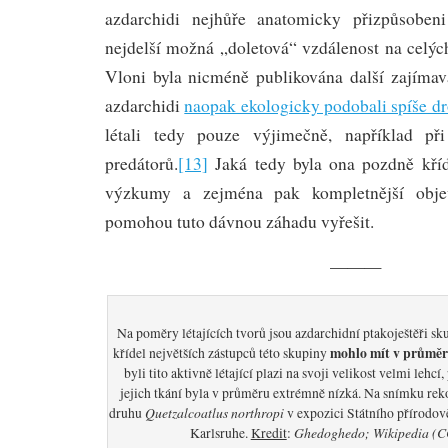
azdarchidi nejhůře anatomicky přizpůsobeni 
nejdelší možná „doletová“ vzdálenost na celýc
Vloni byla nicméně publikována další zajímavá
azdarchidi
naopak ekologicky podobali spíše 
létali tedy pouze výjimečně, například př
predátorů.
[13]
Jaká tedy byla ona pozdně kříd
výzkumy a zejména pak kompletnější obje
pomohou tuto dávnou záhadu vyřešit.
———
Na poměry létajících tvorů jsou azdarchidní ptakoještěři s
mohlo mít v průměru
křídel největších zástupců této skupiny
byli tito aktivně létající plazi na svoji velikost velmi lehcí
jejich tkání byla v průměru extrémně nízká. Na snímku rek
Quetzalcoatlus northropi
druhu
v expozici Státního přírod
Ghedoghedo; Wikipedia (C
Karlsruhe.
Kredit
: