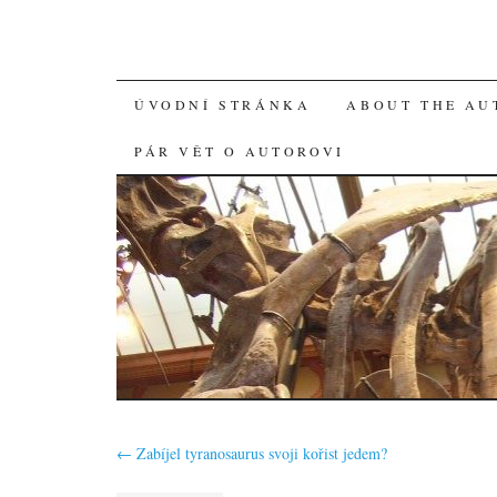
SKIP
ÚVODNÍ STRÁNKA
ABOUT THE AU
TO
PÁR VĚT O AUTOROVI
CONTENT
←
Zabíjel tyranosaurus svoji kořist jedem?