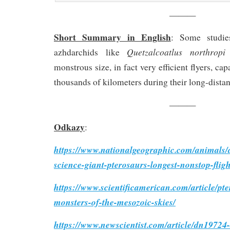
———
Short Summary in English
: Some studie
Quetzalcoatlus northropi
azhdarchids like
w
monstrous size, in fact very efficient flyers, ca
thousands of kilometers during their long-distanc
———
Odkazy
:
https://www.nationalgeographic.com/animals/a
science-giant-pterosaurs-longest-nonstop-flig
https://www.scientificamerican.com/article/pt
monsters-of-the-mesozoic-skies/
https://www.newscientist.com/article/dn19724-