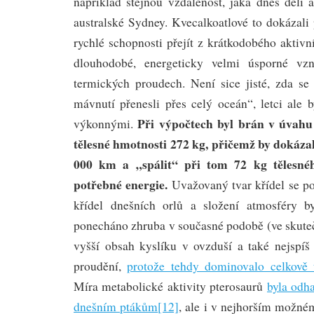
například stejnou vzdálenost, jaká dnes děl
australské Sydney. Kvecalkoatlové to dokázali
rychlé schopnosti přejít z krátkodobého aktivn
dlouhodobé, energeticky velmi úsporné vzn
termických proudech. Není sice jisté, zda se
mávnutí přenesli přes celý oceán“, letci ale 
Při výpočtech byl brán v úvahu
výkonnými.
tělesné hmotnosti 272 kg, přičemž by dokázal
000 km a „spálit“ při tom 72 kg tělesné
potřebné energie.
Uvažovaný tvar křídel se po
křídel dnešních orlů a složení atmosféry b
ponecháno zhruba v současné podobě (ve skuteč
vyšší obsah kyslíku v ovzduší a také nejspíš
proudění,
protože tehdy dominovalo celkově t
Míra metabolické aktivity pterosaurů
byla odh
dnešním ptákům
[12]
, ale i v nejhorším možné