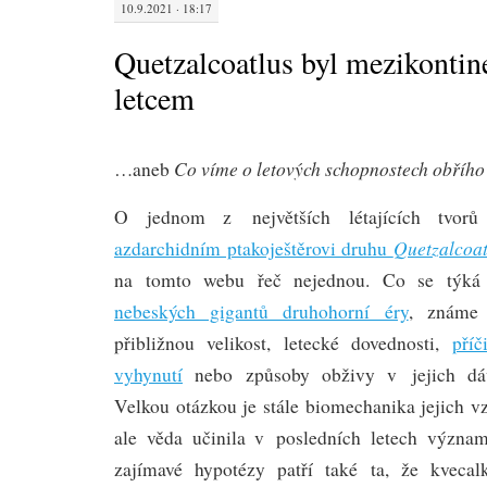
10.9.2021 · 18:17
Quetzalcoatlus byl mezikontin
letcem
Co víme o letových schopnostech obřího
…aneb
O jednom z největších létajících tvo
Quetzalcoat
azdarchidním ptakoještěrovi druhu
na tomto webu řeč nejednou. Co se týk
nebeských gigantů druhohorní éry
, známe 
přibližnou velikost, letecké dovednosti,
příč
vyhynutí
nebo způsoby obživy v jejich dáv
Velkou otázkou je stále biomechanika jejich v
ale věda učinila v posledních letech význa
zajímavé hypotézy patří také ta, že kvecalk