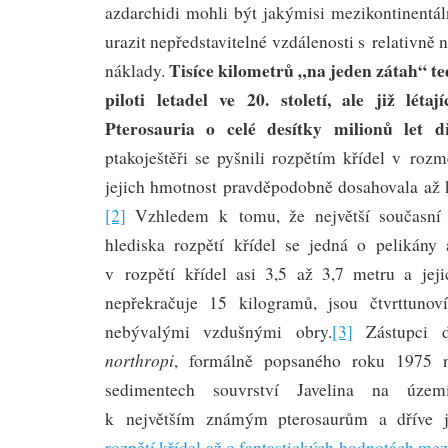
azdarchidi mohli být jakýmisi mezikontinentál
urazit nepředstavitelné vzdálenosti s relativně
Tisíce kilometrů „na jeden zátah“ ted
náklady.
piloti letadel ve 20. století, ale již léta
Pterosauria o celé desítky milionů let dř
ptakoještěři se pyšnili rozpětím křídel v roz
jejich hmotnost pravděpodobně dosahovala až
[2]
Vzhledem k tomu, že největší současní 
hlediska rozpětí křídel se jedná o pelikány 
v rozpětí křídel asi 3,5 až 3,7 metru a jej
nepřekračuje 15 kilogramů, jsou čtvrttunoví
nebývalými vzdušnými obry.
[3]
Zástupci 
northropi
, formálně popsaného roku 1975 
sedimentech souvrství Javelina na územ
k největším známým pterosaurům a dříve j
rozpětí křídel až o fantastických hodnotách mez