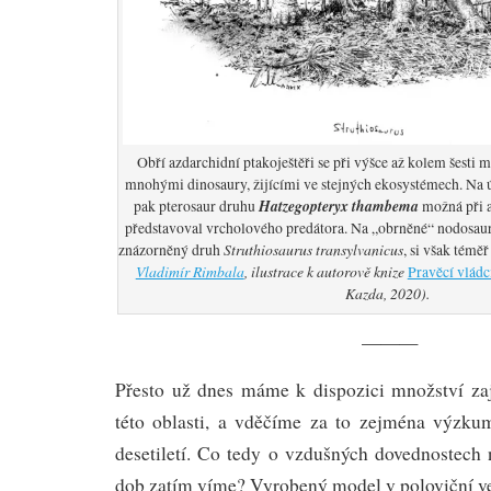
Obří azdarchidní ptakoještěři se při výšce až kolem šesti m
mnohými dinosaury, žijícími ve stejných ekosystémech. N
Hatzegopteryx thambema
pak pterosaur druhu
možná při a
představoval vrcholového predátora. Na „obrněné“ nodosaur
Struthiosaurus transylvanicus
znázorněný druh
, si však téměř
Vladimír Rimbala
, ilustrace k autorově knize
Pravěcí vládc
Kazda, 2020).
———
Přesto už dnes máme k dispozici množství za
této oblasti, a vděčíme za to zejména výzku
desetiletí. Co tedy o vzdušných dovednostech 
dob zatím víme? Vyrobený model v poloviční veli