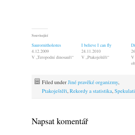
Související
Saurornitholestes
I believe I can fly
Di
4.12.2009
24.11.2010
2
V „Teropodní dinosauři“
V „Ptakoještěři“
V 
o
Filed under
Jiné pravěké organizmy
,
Ptakoještěři
,
Rekordy a statistika
,
Spekulati
Napsat komentář