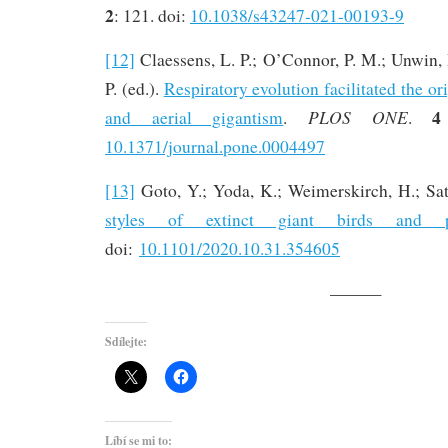
2
: 121. doi:
10.1038/s43247-021-00193-9
[12]
Claessens, L. P.; O’Connor, P. M.; Unwin,
P. (ed.).
Respiratory evolution facilitated the ori
4
PLOS ONE
and aerial gigantism
.
.
10.1371/journal.pone.0004497
[13]
Goto, Y.; Yoda, K.; Weimerskirch, H.; Sa
styles of extinct giant birds and pt
doi:
10.1101/2020.10.31.354605
———
Sdílejte:
Líbí se mi to: