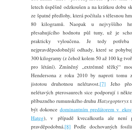
letech úspěšně odzkoušen a na krátkou dobu sk
ze špatné předlohy, která počítala s tělesnou h
80 kilogramů. Naopak u nejvyššího hmo
přesahujícího hodnotu půl tuny, už je scho
prakticky vyloučena. Je tedy potřeba
nejpravděpodobnější odhady, které se pohybu
300 kilogramy (z čehož kolem 50 až 100 kg tvoři
pro létání). Zmíněný „extrémně těžký“ m
Hendersona z roku 2010 by naproti tomu z
jistotou druhotnou nelétavost.
[7]
Jeho před
nelétavých pterosaurech sice podporují i něk
Hatzegopteryx
příbuzného rumunského druhu
být dokonce
dominantním predátorem v ekosy
Haţeg
), v případě kvecalkoatla ale není p
pravděpodobná.
[8]
Podle dochovaných fosilií