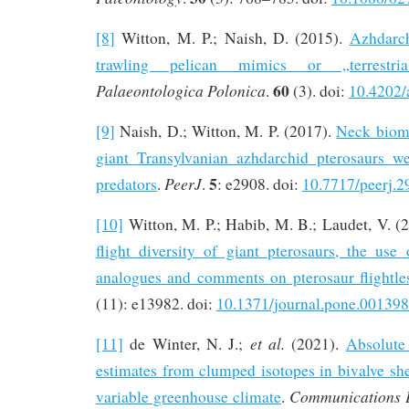
[8]
Witton, M. P.; Naish, D. (2015).
Azhdarch
trawling pelican mimics or „terrestria
60
Palaeontologica Polonica
.
(3). doi:
10.4202/
[9]
Naish, D.; Witton, M. P. (2017).
Neck biome
giant Transylvanian azhdarchid pterosaurs w
5
PeerJ
predators
.
.
: e2908. doi:
10.7717/peerj.2
[10]
Witton, M. P.; Habib, M. B.; Laudet, V. (
flight diversity of giant pterosaurs, the use
analogues and comments on pterosaur flightle
(11): e13982. doi:
10.1371/journal.pone.00139
et al.
[11]
de Winter, N. J.;
(2021).
Absolute
estimates from clumped isotopes in bivalve sh
Communications 
variable greenhouse climate
.