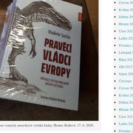
Červen 2
Květen 2
Duben 20
Březen 2
Únor 202
Leden 20
Prosinec 
Listopad 
Říjen 202
Září 2023
Srpen 20
Červenec
Červen 2
Květen 2
Duben 20
Březen 2
Únor 202
Leden 20
tou vonících autorských výtisků knihy. Hradec Králové, 17. 6. 2020.
Prosinec 