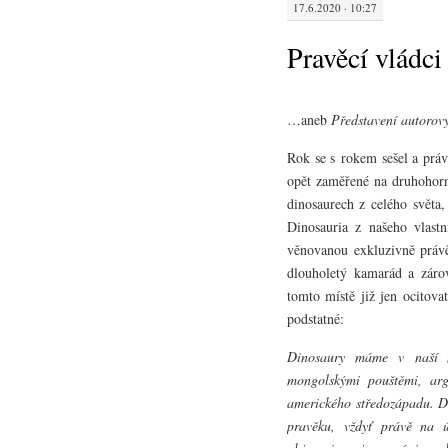
17.6.2020 · 10:27
Pravěcí vládc
…aneb
Představení autorov
Rok se s rokem sešel a práv
opět zaměřené na druhohorn
dinosaurech z celého světa,
Dinosauria z našeho vlastn
věnovanou exkluzivně právě
dlouholetý kamarád a zár
tomto místě již jen ocitova
podstatné:
Dinosaury máme v naší my
mongolskými pouštěmi, ar
amerického středozápadu. D
pravěku, vždyť právě na ú