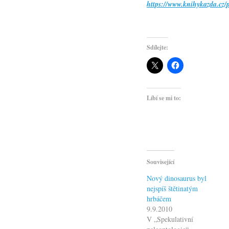
https://www.knihykazda.cz/p
Sdílejte:
Líbí se mi to:
Související
Nový dinosaurus byl
nejspíš štětinatým
hrbáčem
9.9.2010
V „Spekulativní