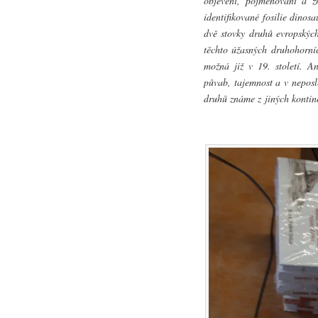
objeveni, pojmenováni a zh
identifikované fosilie dino
dvě stovky druhů evropských
těchto úžasných druhohorníc
možná již v 19. století. An
půvab, tajemnost a v neposl
druhů známe z jiných kontin