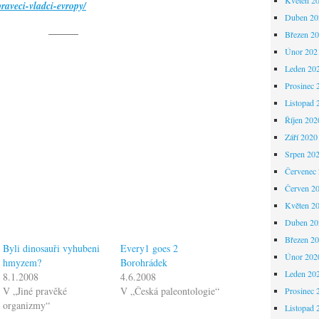
raveci-vladci-evropy/
Duben 20
———
Březen 2
Únor 202
Leden 20
Prosinec 
Listopad 
Říjen 202
Září 2020
Srpen 20
Červenec
Červen 2
Květen 2
Duben 20
Březen 2
Byli dinosauři vyhubeni
Every1 goes 2
Únor 202
hmyzem?
Borohrádek
Leden 20
8.1.2008
4.6.2008
V „Jiné pravěké
V „Česká paleontologie“
Prosinec 
organizmy“
Listopad 