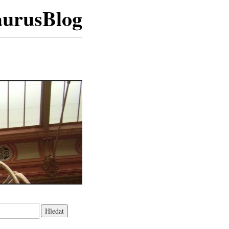
aurusBlog
K