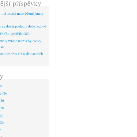
ější příspěvky
y má možná na svědomí jemný
 se dožili poslední doby ledové
Obřího ještěřího šéfa
líhlý tyranosaurus byl velký
vec
áno už přes 1600 dinosauřích
y
26
 2026
026
026
26
026
6
26