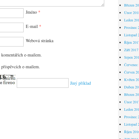
Březen 2
Jméno
*
Únor 201
Leden 20
E-mail
*
Prosinec 
Listopad 
Webová stránka
Říjen 201
Září 2017
 komentářích e-mailem.
Srpen 20
Červenec
 příspěvcích e-mailem.
Červen 2
Květen 2
Jiný příklad
Duben 20
Březen 2
Únor 201
Leden 20
Prosinec 
Listopad 
Říjen 201
Září 2016