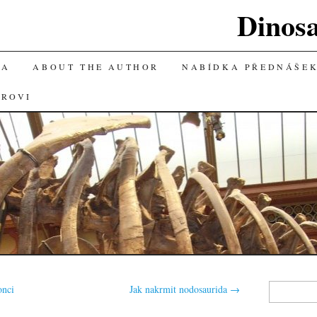
Dinos
KA
ABOUT THE AUTHOR
NABÍDKA PŘEDNÁŠE
OROVI
Vyhledávání
onci
Jak nakrmit nodosaurida
→