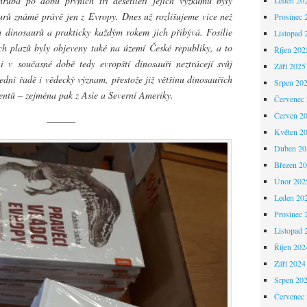
ruba po dobu prvních tří desetiletí jejich výzkumu byly
saurů známé právě jen z Evropy. Dnes už rozlišujeme více než
Prosinec 
 dinosaurů a prakticky každým rokem jich přibývá. Fosilie
Listopad 
h plazů byly objeveny také na území České republiky, a to
Říjen 202
i v současné době tedy evropští dinosauři neztrácejí svůj
Září 2025
ední řadě i vědecký význam, přestože již většinu dinosauřích
Srpen 20
entů – zejména pak z Asie a Severní Ameriky.
Červenec
Červen 2
———
Květen 2
Duben 20
Březen 2
Únor 202
Leden 20
Prosinec 
Listopad 
Říjen 202
Září 2024
Srpen 20
Červenec