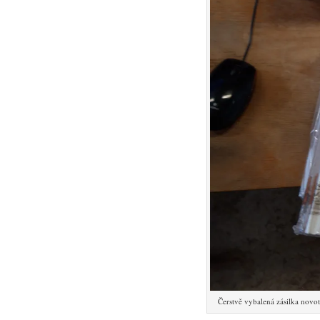
Čerstvě vybalená zásilka novo