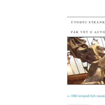
SKIP
ÚVODNÍ STRÁN
TO
PÁR VĚT O AUT
CONTENT
←
Obří teropodi byli marat