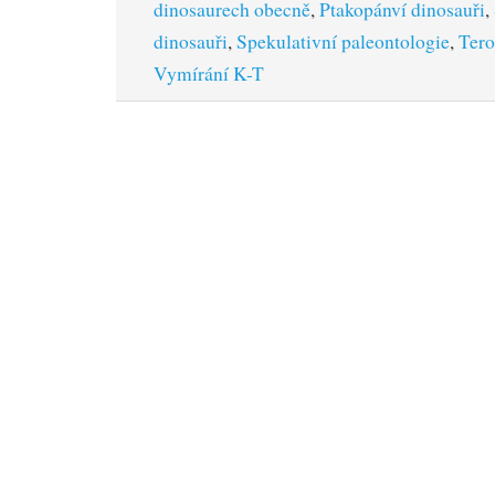
dinosaurech obecně
,
Ptakopánví dinosauři
,
dinosauři
,
Spekulativní paleontologie
,
Tero
Vymírání K-T