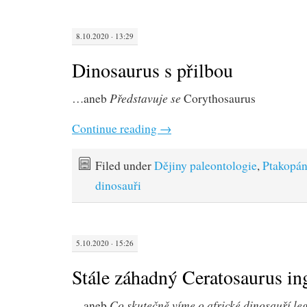
8.10.2020 · 13:29
Dinosaurus s přilbou
Představuje se
…aneb
Corythosaurus
Continue reading
→
Filed under
Dějiny paleontologie
,
Ptakopán
dinosauři
5.10.2020 · 15:26
Stále záhadný Ceratosaurus in
Co skutečně víme o africké dinosauří le
…aneb