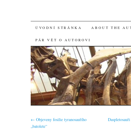
SKIP
ÚVODNÍ STRÁNKA
ABOUT THE AU
TO
PÁR VĚT O AUTOROVI
CONTENT
←
Objeveny fosilie tyranosauřího
Daspletosauř
„batolete“