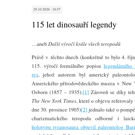
29.10.2020 · 10:57
115 let dinosauří legendy
Další výročí krále všech teropodů
…aneb
Právě v těchto dnech (konkrétně to bylo 4. říj
115. výročí formálního popisu
legendárního
rex
, jehož autorem byl americký paleontolo
Amerického přírodovědeckého muzea v New Y
Osborn (1857 – 1935).
[1]
Zároveň se díky teh
The New York Times
, které o objevu referoval
dne 30. prosince 1905)
[2]
jednalo také o pompéz
charizmatického teropoda odborné i laick
holotypu tyranosaura objevil paleontolog B