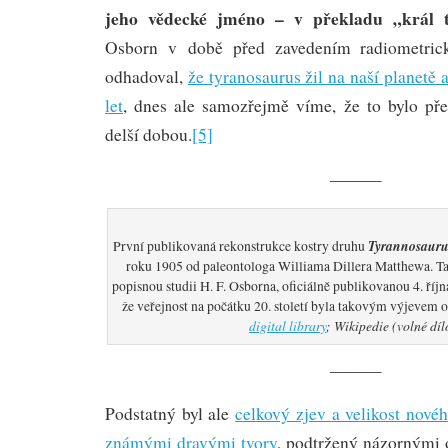
jeho vědecké jméno – v překladu „král t
Osborn v době před zavedením radiometrick
odhadoval,
že tyranosaurus žil na naší planetě 
let
, dnes ale samozřejmě víme, že to bylo př
delší dobou.
[5]
———
Tyrannosauru
První publikovaná rekonstrukce kostry druhu
roku 1905 od paleontologa Williama Dillera Matthewa. Ta
popisnou studii H. F. Osborna, oficiálně publikovanou 4. říjn
že veřejnost na počátku 20. století byla takovým výjevem
digital library
; Wikipedie (volné díl
———
Podstatný byl ale
celkový zjev a velikost nové
známými dravými tvory
, podtržený názornými