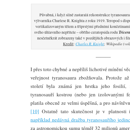
Půvabná, i když silně zastaralá rekonstrukce tyranosaur
výtvarníka Charlese R. Knighta z roku 1919. Teropod s dis
vertikalizovaným tělem a tříprstými předními končetinami 
Tricer
svého úhlavního nepřítele – obřího ceratopsida rodu
nesčetněkrát zobrazeny také v pozdějších obrazových i fi
Charles R. Knight
; Wikipedie (vol
Kredit
:
———
I přes toto chybné a nepříliš lichotivé mínění 
veřejnost tyranosaura zbožňovala. Protože a
století byla známá jen hrstka jeho fosilií
tyranosauří kostrou (nebo jen izolovanými fo
platila obecně ze velmi úspěšná, a pro návštěvn
[10]
Ostatně tato skutečnost je v platnosti
například nedávná dražba tyranosauřího jedin
za astronomickou sumu téměř 32 milionů amer