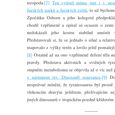
teropoda.
[7]
Ten vyústil mimo jiné i v nesm
Jurských parků a Jurských světů
, to už bychom
Zpočátku Osborn a jeho kolegové předpoklád
chodil vzpřímeně a opíral se ocasem o zemi 
nedokázali jeho kostru stabilně umístit
Představovali si, že se jednalo o silné a relativ
mapovalo z výšky terén a lovilo ještě pomalejš
[8]
Ostatně až na ono vzpřímené držení těla n
pravdy. Představa aktivních a svižných ty
stupněm metabolismu se objevila až o víc než p
s nástupem tzv. Dinosauří renesance
.
[9]
Do 
nesprávné mínění, že tyranosaurus byl prostě
vlekoucím dravým ještěrem, přežívajícím z
jiných dinosaurů v tropickém pozdně křídovém 
———