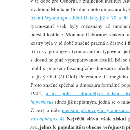
v té době pro Osborna a zmíněnou instituci A
východní Montaně (fosilie tohoto dinosaura byl
území Wyomingu a Jižní Dakoty již v 70. a 90. l
tyranosauří však byly rozeznány až mnohem
odeslal fosilie z Montany Osbornovi vlakem, a
kostry byla v té době značně pracná a časově i 
tři roky po objevu tyranosauřího typového je
s dosud ne plně vypreparovanou fosilií. Bál se 
mohl s popisem fascinujícího dinosaura předbě
to jistý Olaf (či Olof) Peterson z Carnegieho
Proto značně spěchal a dinosaura formálně pop
1905,
a to spolu s domnělým dalším 
imperiosus
(dnes již neplatným, jedná se o m
T. rex
) a dále
menším příbuzným tyranosaur
Největší slávu však získal
sarcophagus
.
[4]
, jehož k popularitě u obecné veřejnosti 
rex