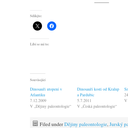
———
Sdílejte:
Líbí se mi to:
Související
Dinosauři utopení v
Dinosauří kosti od Kralup
Sm
Atlantiku
a Pardubic
24
7.12.2009
5.7.2011
V 
V „Dějiny paleontologie“
V „Česká paleontologie“
Filed under
Dějiny paleontologie
,
Jurský p