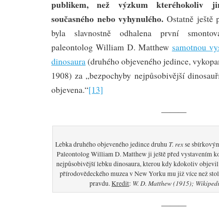
publikem, než výzkum kteréhokoliv jin
současného nebo vyhynulého.
Ostatně ještě
byla slavnostně odhalena první smontova
paleontolog William D. Matthew
samotnou vys
dinosaura
(druhého objeveného jedince, vykop
1908) za „bezpochyby nejpůsobivější dinosauří
objevena.“
[13]
———
T. rex
Lebka druhého objeveného jedince druhu
se sbírkový
Paleontolog William D. Matthew ji ještě před vystavením ko
nejpůsobivější lebku dinosaura, kterou kdy kdokoliv objevi
přírodovědeckého muzea v New Yorku mu již více než stol
W. D. Matthew (1915); Wikipedi
pravdu.
Kredit
:
———