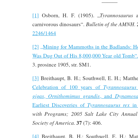
———
Tyrannosaurus
[1]
Osborn, H. F. (1905). „
a
Bulletin of the AMNH.
carnivorous dinosaurs“.
2246/1464
[2]
„Mining for Mammoths in the Badlands: 
Was Dug Out of His 8,000,000 Year old Tomb“
3. prosince 1905, str. SM1.
[3]
Breithaupt, B. H.; Southwell, E. H.; Matth
Tyrannosaurus
Celebration of 100 years of
gigas
Ornithomimus grandis
Dynamosa
,
, and
Tyrannosaurus rex
Earliest Discoveries of
in 
with Programs; 2005 Salt Lake City Annual
37
Society of America.
(7): 406.
[4]
Breithaupt, B. H.; Southwell, E. H.; Mat