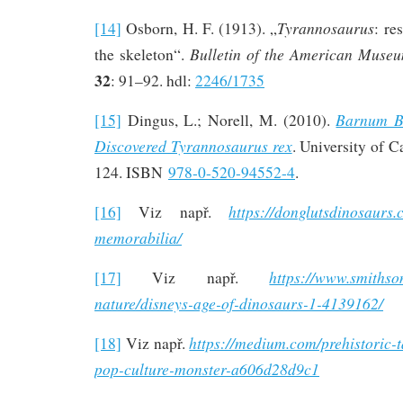
Tyrannosaurus
[14]
Osborn, H. F. (1913). „
: re
Bulletin of the American Museu
the skeleton“.
32
: 91–92. hdl:
2246/1735
Barnum B
[15]
Dingus, L.; Norell, M. (2010).
Discovered Tyrannosaurus rex
. University of Ca
124. ISBN
978-0-520-94552-4
.
https://donglutsdinosaurs.
[16]
Viz např.
memorabilia/
https://www.smiths
[17]
Viz např.
nature/disneys-age-of-dinosaurs-1-4139162/
https://medium.com/prehistoric-t
[18]
Viz např.
pop-culture-monster-a606d28d9c1