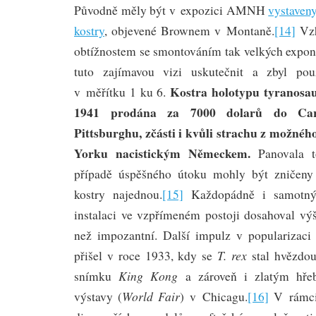
Původně měly být v expozici AMNH
vystaveny
kostry
, objevené Brownem v Montaně.
[14]
Vzh
obtížnostem se smontováním tak velkých expon
tuto zajímavou vizi uskutečnit a zbyl p
Kostra holotypu tyranosau
v měřítku 1 ku 6.
1941 prodána za 7000 dolarů do Ca
Pittsburghu, zčásti i kvůli strachu z možn
Yorku nacistickým Německem.
Panovala 
případě úspěšného útoku mohly být zničeny
kostry najednou.
[15]
Každopádně i samotný 
instalaci ve vzpřímeném postoji dosahoval výš
než impozantní. Další impulz v popularizaci
T. rex
přišel v roce 1933, kdy se
stal hvězdou
King Kong
snímku
a zároveň i zlatým hřeb
World Fair
výstavy (
) v Chicagu.
[16]
V rámci