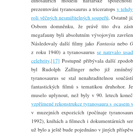
dinosauřích modelů naftařské společnos
prezentováni tyranosaurus a triceratops
v tehdy
roli věčných nesmiřitelných soupeřů
. Ostatně j
Osborn domněnku, že právě tito dva zást
megafauny byli absolutním vývojovým završen
Fantasia
O
Následovaly další filmy jako
nebo
z roku 1940) a tyranosaurus
se natrvalo usad
celebrity
.
[17]
Postupně přibývala další zpodob
byl Rudolph Zallinger nebo již zmíněn
tyranosaurus se stal nenahraditelnou součást
fantastických filmů s tematikou druhohor. J
muselo uplynout, než byly v 90. letech koneč
vzpřímené rekonstrukce tyranosaura s ocasem 
v muzejních expozicích (počínaje tyranos
1992), knihách a filmech i dokumentárních ser
už bylo a ještě bude pojednáno v jiných příspě