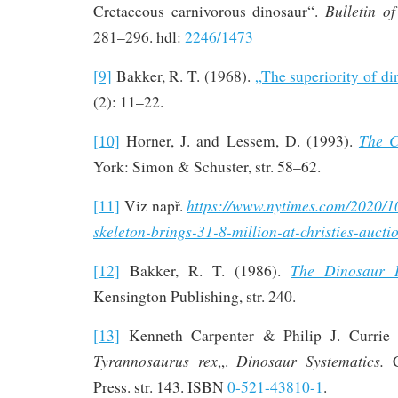
Bulletin o
Cretaceous carnivorous dinosaur“.
281–296. hdl:
2246/1473
[9]
Bakker, R. T. (1968).
„The superiority of di
(2): 11–22.
The C
[10]
Horner, J. and Lessem, D. (1993).
York: Simon & Schuster, str. 58–62.
https://www.nytimes.com/2020/10
[11]
Viz např.
skeleton-brings-31-8-million-at-christies-aucti
The Dinosaur H
[12]
Bakker, R. T. (1986).
Kensington Publishing, str. 240.
[13]
Kenneth Carpenter & Philip J. Currie (
Tyrannosaurus rex
Dinosaur Systematics.
„.
C
Press. str. 143. ISBN
0-521-43810-1
.