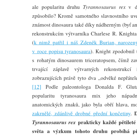
Tyrannosaurus rex
ale popularitu druhu
v dl
způsobilo? Kromě samotného slavnostního uve
známost dinosaura také díky nádherným (byť 
rekonstrukcím výtvarníka Charlese R. Knighta
(
k nimž patřil i náš Zdeněk Burian, naroz
v roce popisu tyranosaura
). Knight zpodobnil 
s rohatým dinosaurem triceratopsem, čímž za
trvající záplavě výtvarných rekonstrukcí
zobrazujících právě tyto dva „odvěké nepřátel
[12]
Podle paleontologa Donalda F. Gluta
popularitu tyranosaura mix jeho nápadn
anatomických znaků, jako byla obří hlava, 
zakrnělé, zdánlivě drobné přední končetiny
.
prakticky každé pětileté 
Tyrannosaurus rex
světa a výzkum tohoto druhu probíhá p