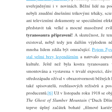
uveřejněnými i v novinách. Běžní lidé na počá
nebyli znudění dnešními trikovými trháky, scien
ani televizními dokumenty se speciálními efekt
představit tak velké a mocné masožravé zví
tyranosaura připraveni!
A skutečnost, že ten
existoval, nebyl tedy jen dalším výplodem ně
Tyr
mnoha lidem zdála být omračující.
Pojem
stal velmi brzy legendárním
a natrvalo zapust
kultuře. Ještě než byla kostra tyranosaur
smontována a vystavena v trvalé expozici, dá
středozápadu ožíval v obrazotvornosti běžných l
také spisovatelů, rozhlasových režisérů a po
producentů.
[6]
Už v listopadu roku 1918 se ob
The
Ghost of Slumber Mountain
(“Duch Dříma
teprve úplný začátek bohaté „filmové karié