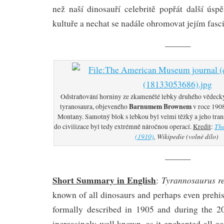
než naší dinosauří celebritě popřát další úsp
kultuře a nechat se nadále ohromovat jejím fasc
———
Odstraňování horniny ze zkamenělé lebky druhého vědeck
Barnumem Brownem
tyranosaura, objeveného
v roce 190
Montany. Samotný blok s lebkou byl velmi těžký a jeho tran
The
do civilizace byl tedy extrémně náročnou operací.
Kredit
:
(1910)
, Wikipedie (volné dílo)
———
Short Summary in English
Tyrannosaurus r
:
known of all dinosaurs and perhaps even prehist
formally described in 1905 and during the 2
increasingly well known, as it enchanted all ge