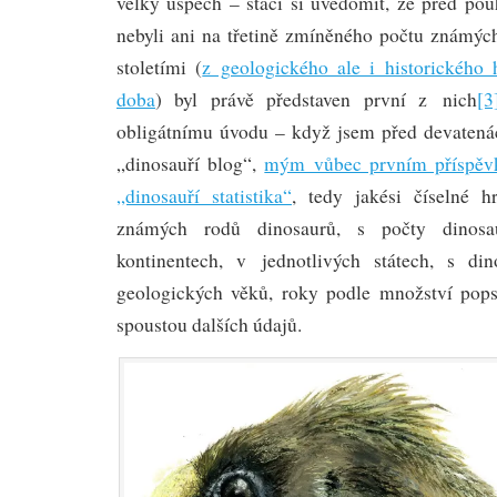
velký úspěch – stačí si uvědomit, že před pou
nebyli ani na třetině zmíněného počtu známý
stoletími (
z geologického ale i historického 
doba
) byl právě představen první z nich
[3
obligátnímu úvodu – když jsem před devatenáct
„dinosauří blog“,
mým vůbec prvním příspěvk
„dinosauří statistika“
, tedy jakési číselné h
známých rodů dinosaurů, s počty dinosau
kontinentech, v jednotlivých státech, s di
geologických věků, roky podle množství pop
spoustou dalších údajů.