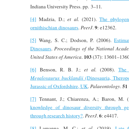
.
Indiana University Press. pp. 3–11
et al.
[4]
Madzia, D.;
(2021).
The phylogen
9
PeerJ
ornithischian dinosaurs
.
.
: e12362.
[5]
Wang, S. C.; Dodson, P. (2006).
Estima
Proceedings of the National Acade
Dinosaurs
.
103
United States of America
.
(37): 13601–1360
et al.
[6]
Benson, R. B. J.;
(2008).
The 
Megalosaurus bucklandii
(Dinosauria, Therop
51
Palaeontology
Jurassic of Oxfordshire, UK
.
.
[7]
Tennant, J.; Chiarenza, A.; Baron, M. 
knowledge of dinosaur diversity through g
6
PeerJ
through research history?
.
.
: e4417.
et al.
[8]
Lamanna, M. C.;
(2019).
Late 