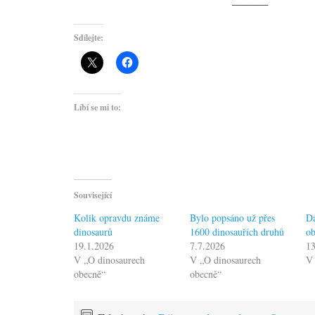
———
Sdílejte:
Líbí se mi to:
Související
Kolik opravdu známe
Bylo popsáno už přes
Da
dinosaurů
1600 dinosauřích druhů
ob
19.1.2026
7.7.2026
13
V „O dinosaurech
V „O dinosaurech
V 
obecně“
obecně“