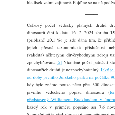
hledisek velmi zajímavé. Pojďme se na ně podíva
———
Celkový počet vědecky platných druhů dru
15
dinosaurů činí k datu 16. 7. 2024 zhruba
(přibližně ±0,1 %) je zde dána tím, že přibli
jejich přesná taxonomická příslušnost ne
(validita) některými důvěryhodnými zdroji u
zpochybňována.
[5]
Nicméně počet patnácti sto
dinosauřích druhů je nezpochybnitelný.
Jaký je 
od doby prvního Jurského parku na počátku 90.
kdy bylo známo pouze něco přes 300 dinosa
prvního vědeckého popisu dinosaura (
t
představený Williamem Bucklandem v únor
7,6
každý rok v průměru popsáno asi
nové
Samozřejmě je však obrovský nepoměr mezi pr