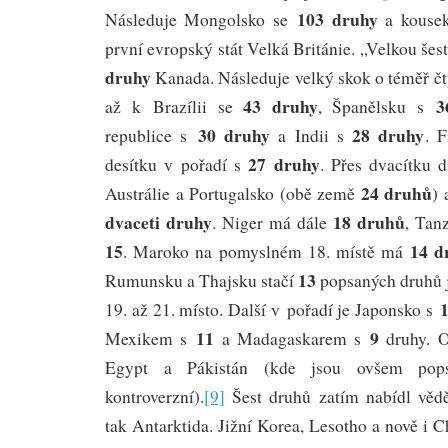
103 druhy
Následuje Mongolsko se
a kouse
první evropský stát Velká Británie. „Velkou še
druhy
Kanada. Následuje velký skok o téměř čt
43 druhy
3
až k Brazílii se
, Španělsku s
30 druhy
28 druhy
republice s
a Indii s
. 
27 druhy
desítku v pořadí s
. Přes dvacítku d
24 druhů
Austrálie a Portugalsko (obě země
)
dvaceti druhy
18 druhů
. Niger má dále
, Tan
15
14 d
. Maroko na pomyslném 18. místě má
13
Rumunsku a Thajsku stačí
popsaných druhů 
19. až 21. místo. Další v pořadí je Japonsko s
11
9
Mexikem s
a Madagaskarem s
druhy. 
Egypt a Pákistán (kde jsou ovšem pops
kontroverzní).
[9]
Šest druhů zatím nabídl vědě
tak Antarktida. Jižní Korea, Lesotho a nově i C