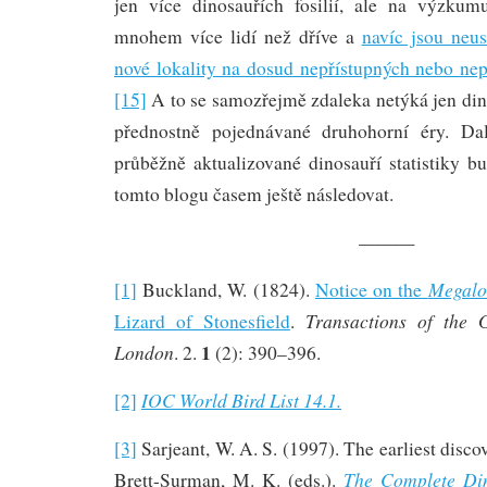
jen více dinosauřích fosilií, ale na výzkum
mnohem více lidí než dříve a
navíc jsou neus
nové lokality na dosud nepřístupných nebo ne
[15]
A to se samozřejmě zdaleka netýká jen din
přednostně pojednávané druhohorní éry. Da
průběžně aktualizované dinosauří statistiky b
tomto blogu časem ještě následovat.
———
Megalo
[1]
Buckland, W. (1824).
Notice on the
Transactions of the G
Lizard of Stonesfield
.
1
London
. 2.
(2): 390–396.
IOC World Bird List 14.1.
[2]
[3]
Sarjeant, W. A. S. (1997). The earliest discove
The Complete Di
Brett-Surman, M. K. (eds.).