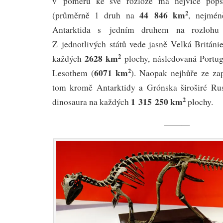
v poměru ke své rozloze má nejvíce pops
44 846 km
2
(průměrně 1 druh na
, nejmén
Antarktida s jedním druhem na rozloh
Z jednotlivých států vede jasně Velká Britán
2628 km
2
každých
plochy, následovaná Portu
6071 km
2
Lesothem (
). Naopak nejhůře ze zap
tom kromě Antarktidy a Grónska široširé R
1 315 250 km
2
dinosaura na každých
plochy.
———