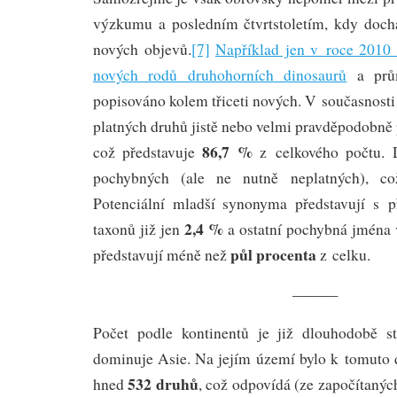
výzkumu a posledním čtvrtstoletím, kdy doch
nových objevů.
[7]
Například jen v roce 2010 
nových rodů druhohorních dinosaurů
a prům
popisováno kolem třiceti nových. V současnost
platných druhů jistě nebo velmi pravděpodobně
86,7 %
což představuje
z celkového počtu. 
pochybných (ale ne nutně neplatných), c
Potenciální mladší synonyma představují s 
2,4 %
taxonů již jen
a ostatní pochybná jména 
půl procenta
představují méně než
z celku.
———
Počet podle kontinentů je již dlouhodobě 
dominuje Asie. Na jejím území bylo k tomuto
532 druhů
hned
, což odpovídá (ze započítanýc