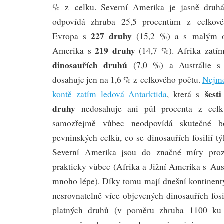
% z celku. Severní Amerika je jasně dru
odpovídá zhruba 25,5 procentům z celkové
227 druhy
Evropa s
(15,2 %) a s malým o
219 druhy
Amerika s
(14,7 %). Afrika zatí
dinosauřích druhů
(7,0 %) a Austrálie 
dosahuje jen na 1,6 % z celkového počtu.
Nejmé
šest
kontě zatím ledová Antarktida
, která s
druhy
nedosahuje ani půl procenta z celk
samozřejmě vůbec neodpovídá skutečné boh
pevninských celků, co se dinosauřích fosilií 
Severní Amerika jsou do značné míry proz
prakticky vůbec (Afrika a Jižní Amerika s Aus
mnoho lépe). Díky tomu mají dnešní kontinenty
nesrovnatelně více objevených dinosauřích fosi
platných druhů (v poměru zhruba 1100 ku