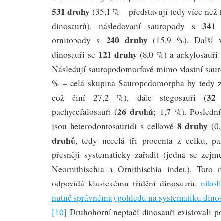
531 druhy
(35,1 % – představují tedy více než
341
dinosaurů), následovaní sauropody s
240 druhy
ornitopody s
(15,9 %). Další v
121 druhy
dinosauři se
(8,0 %) a ankylosauři
Následují sauropodomorfové mimo vlastní saur
% – celá skupina Sauropodomorpha by tedy z
32
což činí 27,2 %), dále stegosauři (
26 druhů
pachycefalosauři (
; 1,7 %). Posledn
8 druhy
jsou heterodontosauridi s celkově
(0
druhů
, tedy necelá tři procenta z celku, 
přesněji systematicky zařadit (jedná se zej
Neornithischia a Ornithischia indet.). Toto
odpovídá klasickému třídění dinosaurů,
niko
nutně správnému) pohledu na systematiku dinos
[10]
Druhohorní neptačí dinosauři existovali 