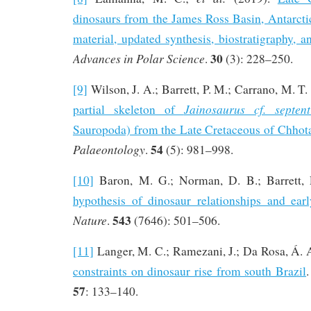
dinosaurs from the James Ross Basin, Antarcti
material, updated synthesis, biostratigraphy, 
30
Advances in Polar Science
.
(3): 228–250.
[9]
Wilson, J. A.; Barrett, P. M.; Carrano, M. T.
Jainosaurus cf. septent
partial skeleton of
Sauropoda) from the Late Cretaceous of Chhota
54
Palaeontology
.
(5): 981–998.
[10]
Baron, M. G.; Norman, D. B.; Barrett,
hypothesis of dinosaur relationships and ear
543
Nature
.
(7646): 501–506.
[11]
Langer, M. C.; Ramezani, J.; Da Rosa, Á. 
constraints on dinosaur rise from south Brazil
57
: 133–140.