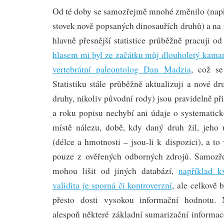
Od té doby se samozřejmě mnohé změnilo (např
stovek nově popsaných dinosauřích druhů) a na n
hlavně přesnější statistice průběžně pracuji o
hlasem mi byl ze začátku můj dlouholetý kamar
vertebrátní paleontolog Dan Madzia
, což se
Statistiku stále průběžně aktualizuji a nové dr
druhy, nikoliv původní rody) jsou pravidelně 
a roku popisu nechybí ani údaje o systematic
místě nálezu, době, kdy daný druh žil, jeho
(délce a hmotnosti – jsou-li k dispozici), a t
pouze z ověřených odborných zdrojů. Samozře
mohou lišit od jiných databází,
například k
validita je sporná či kontroverzní
, ale celkově 
přesto dosti vysokou informační hodnotu. 
alespoň některé základní sumarizační informac