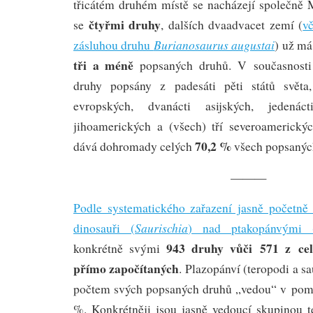
třicátém druhém místě se nacházejí společně
čtyřmi druhy
se
, dalších dvaadvacet zemí (
v
Burianosaurus augustai
zásluhou druhu
) už m
tři a méně
popsaných druhů. V současnosti
druhy popsány z padesáti pěti států světa
evropských, dvanácti asijských, jedenác
jihoamerických a (všech) tří severoamerický
70,2 %
dává dohromady celých
všech popsaných
———
Podle systematického zařazení jasně početně 
Saurischia
dinosauři (
) nad ptakopánvými 
943 druhy vůči 571 z cel
konkrétně svými
přímo započítaných
. Plazopánví (teropodi a 
počtem svých popsaných druhů „vedou“ v pom
%. Konkrétněji jsou jasně vedoucí skupinou t