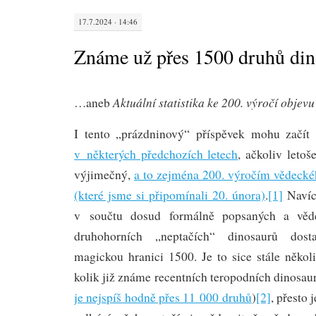
17.7.2024 · 14:46
Známe už přes 1500 druhů di
Aktuální statistika ke 200. výročí objev
…aneb
I tento „prázdninový“ příspěvek mohu začí
v některých předchozích letech
, ačkoliv letoš
výjimečný,
a to zejména 200. výročím vědecké
(které jsme si připomínali 20. února)
.
[1]
Navíc
v součtu dosud formálně popsaných a věd
druhohorních „neptačích“ dinosaurů dost
magickou hranici 1500. Je to sice stále něko
kolik již známe recentních teropodních dinosaur
je nejspíš hodně přes 11 000 druhů
)
[2]
, přesto