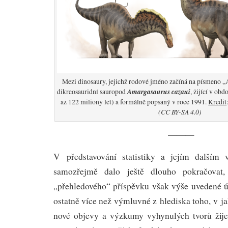
Mezi dinosaury, jejichž rodové jméno začíná na písmeno „A
Amargasaurus cazaui
dikreosauridní sauropod
, žijící v obd
až 122 miliony let) a formálně popsaný v roce 1991.
Kredit
(CC BY-SA 4.0)
———
V představování statistiky a jejím dalším
samozřejmě dalo ještě dlouho pokračovat,
„přehledového“ příspěvku však výše uvedené úd
ostatně více než výmluvné z hlediska toho, v 
nové objevy a výzkumy vyhynulých tvorů žij