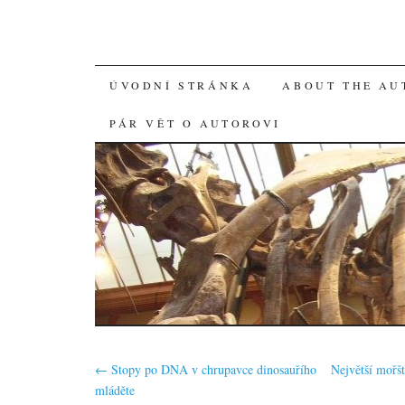
SKIP
ÚVODNÍ STRÁNKA
ABOUT THE AU
TO
PÁR VĚT O AUTOROVI
CONTENT
←
Stopy po DNA v chrupavce dinosauřího
Největší mořšt
mláděte