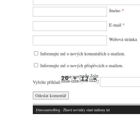
Jméno
*
E-mail
*
Webová stránka
Informujte mě o nových komentářích e-mailem.
Informujte mě o nových příspěvcích e-mailem.
Vyřešte příklad:
DinosaurusBlog
· Žhavé novinky staré miliony let