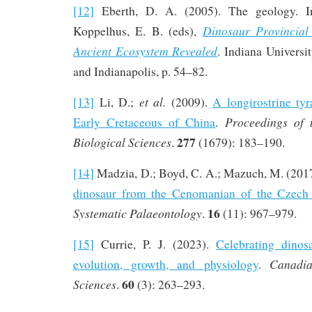
[12]
Eberth, D. A. (2005). The geology. In
Dinosaur Provincial
Koppelhus, E. B. (eds),
Ancient Ecosystem Revealed
. Indiana Universi
and Indianapolis, p. 54–82.
et al.
[13]
Li, D.;
(2009).
A longirostrine ty
Proceedings of 
Early Cretaceous of China
.
277
Biological Sciences
.
(1679): 183–190.
[14]
Madzia, D.; Boyd, C. A.; Mazuch, M. (201
dinosaur from the Cenomanian of the Czech
16
Systematic Palaeontology
.
(11): 967–979.
[15]
Currie, P. J. (2023).
Celebrating dinosa
Canadi
evolution, growth, and physiology
.
60
Sciences
.
(3): 263–293.