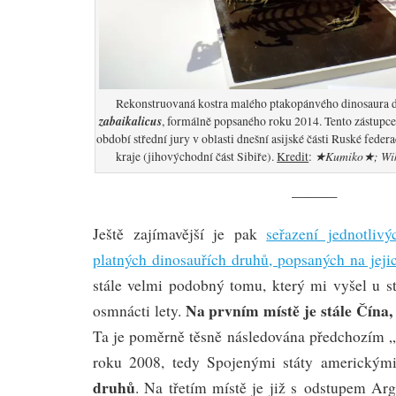
Rekonstruovaná kostra malého ptakopánvého dinosaura
zabaikalicus
, formálně popsaného roku 2014. Tento zástupce 
období střední jury v oblasti dnešní asijské části Ruské fede
★Kumiko★; Wiki
kraje (jihovýchodní část Sibiře).
Kredit
:
———
Ještě zajímavější je pak
seřazení jednotliv
platných dinosauřích druhů, popsaných na jej
stále velmi podobný tomu, který mi vyšel u sta
Na prvním místě je stále Čína, 
osmnácti lety.
Ta je poměrně těsně následována předchozím „
roku 2008, tedy Spojenými státy americkým
druhů
. Na třetím místě je již s odstupem Ar