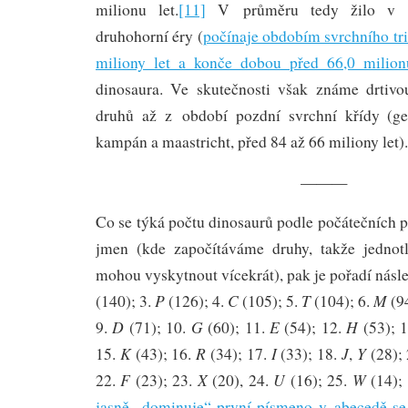
milionu let.
[11]
V průměru tedy žilo v k
druhohorní éry (
počínaje obdobím svrchního tri
miliony let a konče dobou před 66,0 milion
dinosaura. Ve skutečnosti však známe drtivo
druhů až z období pozdní svrchní křídy (ge
kampán a maastricht, před 84 až 66 miliony let).
———
Co se týká počtu dinosaurů podle počátečních 
jmen (kde započítáváme druhy, takže jednot
mohou vyskytnout vícekrát), pak je pořadí násle
P
C
T
M
(140); 3.
(126); 4.
(105); 5.
(104); 6.
(94
D
G
E
H
9.
(71); 10.
(60); 11.
(54); 12.
(53); 
K
R
I
J
Y
15.
(43); 16.
(34); 17.
(33); 18.
,
(28);
F
X
U
W
22.
(23); 23.
(20), 24.
(16); 25.
(14);
jasně „dominuje“ první písmeno v abecedě s