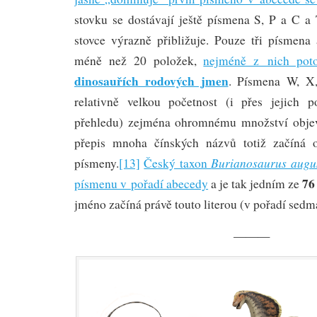
stovku se dostávají ještě písmena S, P a C 
stovce výrazně přibližuje. Pouze tři písmen
méně než 20 položek,
nejméně z nich p
dinosauřích rodových jmen
. Písmena W, X
relativně velkou početnost (i přes jejich p
přehledu) zejména ohromnému množství obje
přepis mnoha čínských názvů totiž začíná 
Burianosaurus augu
písmeny.
[13]
Český taxon
76
písmenu v pořadí abecedy
a je tak jedním ze
jméno začíná právě touto literou (v pořadí sedm
———