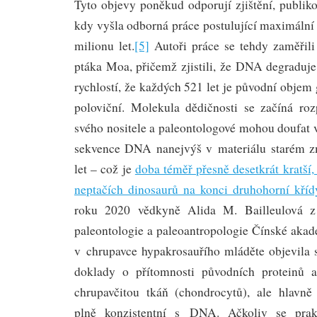
Tyto objevy poněkud odporují zjištění, publi
kdy vyšla odborná práce postulující maximální
milionu let.
[5]
Autoři práce se tehdy zaměři
ptáka Moa, přičemž zjistili, že DNA degraduje
rychlostí, že každých 521 let je původní objem
poloviční. Molekula dědičnosti se začíná ro
svého nositele a paleontologové mohou doufat 
sekvence DNA nanejvýš v materiálu starém z
let – což je
doba téměř přesně desetkrát kratší
neptačích dinosaurů na konci druhohorní kříd
roku 2020 vědkyně Alida M. Bailleulová z I
paleontologie a paleoantropologie Čínské akad
v chrupavce hypakrosauřího mláděte objevila
doklady o přítomnosti původních proteinů a
chrupavčitou tkáň (chondrocytů), ale hlavně
plně konzistentní s DNA. Ačkoliv se prakt