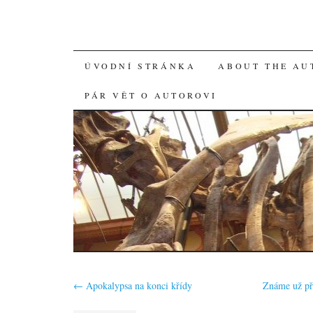
SKIP
ÚVODNÍ STRÁNKA
ABOUT THE AU
TO
PÁR VĚT O AUTOROVI
CONTENT
←
Apokalypsa na konci křídy
Známe už př