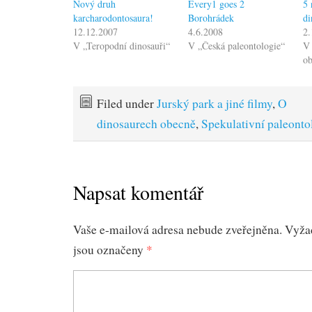
Nový druh
Every1 goes 2
5 
karcharodontosaura!
Borohrádek
di
12.12.2007
4.6.2008
2.
V „Teropodní dinosauři“
V „Česká paleontologie“
V 
o
Filed under
Jurský park a jiné filmy
,
O
dinosaurech obecně
,
Spekulativní paleonto
Napsat komentář
Vaše e-mailová adresa nebude zveřejněna.
Vyža
jsou označeny
*