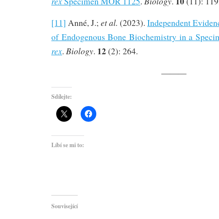
10
rex
Biology
Specimen MOR 1125
.
.
(11): 119
et al.
[11]
Anné, J.;
(2023).
Independent Evidenc
of Endogenous Bone Biochemistry in a Spec
12
rex
Biology
.
.
(2): 264.
———
Sdílejte:
Líbí se mi to:
Související