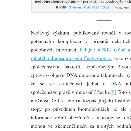
podobné chondrocytům
– v porovnání s chondrocyty v c
Bailleul, A. M.
(2020)
; Wikipedia
Kredit
:
et al.
———
Nedávný výzkum, publikovaný rovněž v roc
potenciální komplikaci v případě nekritic
podobných informací.
Údajné měkké tkáně a 
Centrosaurus
rohatého dinosaura rodu
se totiž
společenstvím bakterií, uzpůsobeným životu
zpráva o objevu DNA dinosaura tak musela bý
že se ve skutečnosti jedná o DNA mikr
společenstvo právě v dinosauří fosilii.
[9]
Toto zj
možnost, že i v této (natožpak jiných) fosili
stopy po původních biomolekulách, je ale p
informace velmi obezřetně – ukazuje se totiž
mohou ve zkamenělinách za určitých podmín