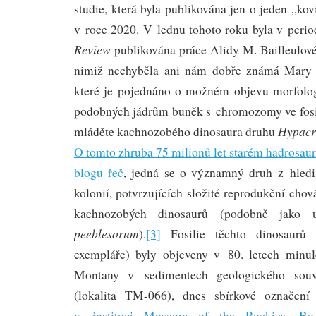
studie, která byla publikována jen o jeden „kov
v roce 2020. V lednu tohoto roku byla v peri
Review
publikována práce Alidy M. Bailleulové
nimiž nechyběla ani nám dobře známá Mary 
které je pojednáno o možném objevu morfolog
podobných jádrům buněk s chromozomy ve fosi
Hypacr
mláděte kachnozobého dinosaura druhu
O tomto zhruba 75 milionů let starém hadrosaur
blogu řeč
, jedná se o významný druh z hledi
kolonií, potvrzujících složité reprodukční chov
kachnozobých dinosaurů (podobně jak
peeblesorum
).
[3]
Fosilie těchto dinosaurů 
exempláře) byly objeveny v 80. letech minul
Montany v sedimentech geologického souv
(lokalita TM-066), dnes sbírkové označ
v instituci Museum of the Rockies, Bo