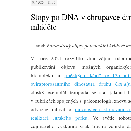
9.7.2024 · 11:30
Stopy po DNA v chrupavce di
mláděte
Fantastický objev potenciální křídové m
…aneb
V roce 2021 rozvířilo vlnu zájmu odborné 
publikování objevu možných organickýc
biomolekul a
„měkkých tkání“ ve 125 milio
Caudip
oviraptorosaurního dinosaura druhu
čínský exemplář teropoda se stal jakousi 
v rubrikách spojených s paleontologií, znovu 
odvážně mluvit o
možnostech klonování a 
realizaci Jurského parku
. Ve světle tohot
zajímavého výzkumu však trochu zanikla dalš