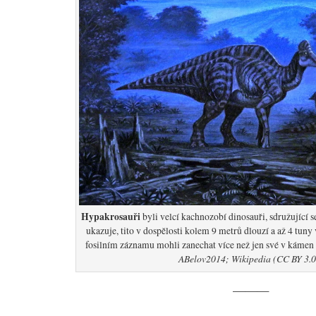
Hypakrosauři
byli velcí kachnozobí dinosauři, sdružující s
ukazuje, tito v dospělosti kolem 9 metrů dlouzí a až 4 tuny
fosilním záznamu mohli zanechat více než jen své v kámen
ABelov2014; Wikipedia (CC BY 3.0
———