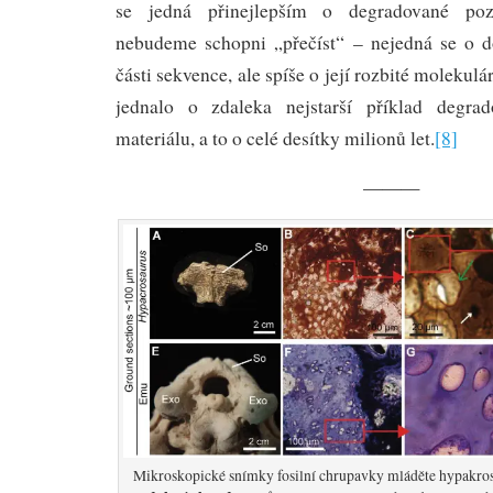
se jedná přinejlepším o degradované poz
nebudeme schopni „přečíst“ – nejedná se o do
části sekvence, ale spíše o její rozbité molekulár
jednalo o zdaleka nejstarší příklad degra
materiálu, a to o celé desítky milionů let.
[8]
———
Mikroskopické snímky fosilní chrupavky mláděte hypakros