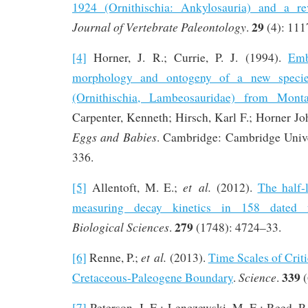
1924 (Ornithischia: Ankylosauria) and a re
29
Journal of Vertebrate Paleontology
.
(4): 111
[4]
Horner, J. R.; Currie, P. J. (1994).
Emb
morphology and ontogeny of a new spec
(Ornithischia, Lambeosauridae) from Mont
Carpenter, Kenneth; Hirsch, Karl F.; Horner Jo
Eggs and Babies
. Cambridge: Cambridge Unive
336.
et al.
[5]
Allentoft, M. E.;
(2012).
The half-
measuring decay kinetics in 158 dated f
279
Biological Sciences
.
(1748): 4724–33.
et al.
[6]
Renne, P.;
(2013).
Time Scales of Crit
339
Science
Cretaceous-Paleogene Boundary
.
.
(
[7]
Peterson, J. E.; Lenczewski, M. E.; Reed, P.