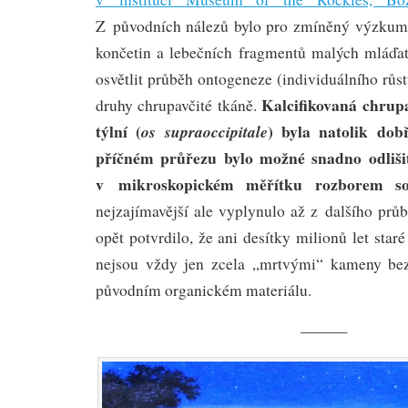
Z původních nálezů bylo pro zmíněný výzkum 
končetin a lebečních fragmentů malých mláď
osvětlit průběh ontogeneze (individuálního růstu
Kalcifikovaná chrupa
druhy chrupavčité tkáně.
týlní (
) byla natolik dob
os supraoccipitale
příčném průřezu bylo možné snadno odliši
v mikroskopickém měřítku rozborem souv
nejzajímavější ale vyplynulo až z dalšího pr
opět potvrdilo, že ani desítky milionů let sta
nejsou vždy jen zcela „mrtvými“ kameny bez
původním organickém materiálu.
———