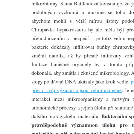
mikrobiomy. Sama Bailleulová konstatuje, že j
podobných výzkumů a musíme se toho do
abychom mohli s větší mírou jistoty podob
Chrupavka hypakrosaura by ale měla být p
přehodnocením v bezpečí – je totiž velmi ne
bakterie dokázaly infiltrovat buňky chrupav
změnit natolik, až by přesně imitovaly vzhl
Imitace buněčné organely by v tomto pří
dokonalá, aby zmátla i zkušené mikrobiology. 
stopy po dávné DNA ukázaly jako krok vedle,
p
přesto svůj význam a jsou velmi užitečné
. Je 
interakci mezi mikroorganismy a mrtvým tě
tafonomické procesy a jejich úlohu při samotné 
Bakteriální sp
dalšího biologického materiálu.
pravděpodobně významnou úlohu pro uc
materiálu a při nahrazování kostní hmoty 