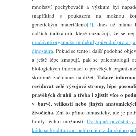
množství pochybovačů a výzkum byl napad
(například s poukazem na možnou kont
genetickým materiálem)
[7]
, dnes už máme k
dalších indikátorů, které naznačují, že se ne
pradávné organické molekuly původní pro org
dinosaura
. Pokud se tento i další podobné obj
a ještě lépe zmapují, pak se paleontologii o
biologických informací o pravěkých organisme
Takové informa
skromně začínáme nahlížet.
revidovat celé vývojové stromy, lépe posou
pravěkých druhů a třeba i zjistit více o pod
v barvě, velikosti nebo jiných anatomický
živočicha.
Zní to přímo fantasticky, ale je pot
limity těchto možností.
Dostupné pozůstatky
kódu se kvalitou ani neblíží těm z Jurského pa