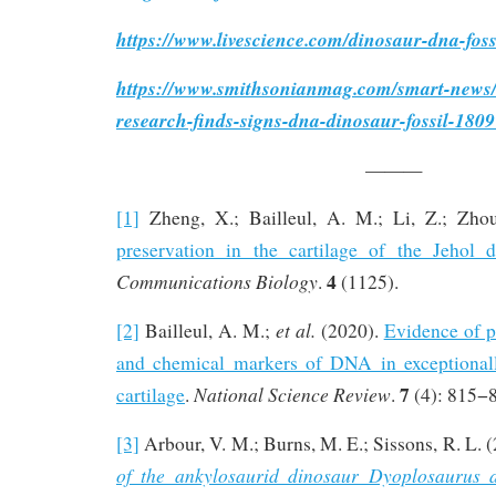
https://www.livescience.com/dinosaur-dna-foss
https://www.smithsonianmag.com/smart-news/
research-finds-signs-dna-dinosaur-fossil-180
———
[1]
Zheng, X.; Bailleul, A. M.; Li, Z.; Zho
preservation in the cartilage of the Jehol 
4
Communications Biology
.
(1125).
et al.
[2]
Bailleul, A. M.;
(2020).
Evidence of 
and chemical markers of DNA in exceptionall
7
National Science Review
cartilage
.
.
(4): 815−
[3]
Arbour, V. M.; Burns, M. E.; Sissons, R. L. 
of the ankylosaurid dinosaur Dyoplosaurus 