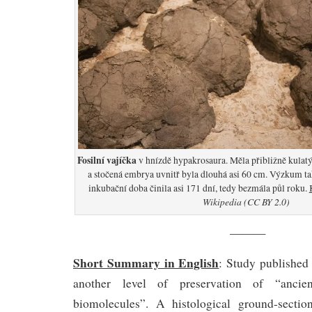
Fosilní vajíčka
v hnízdě hypakrosaura. Měla přibližně kulatý
a stočená embrya uvnitř byla dlouhá asi 60 cm. Výzkum ta
inkubační doba činila asi 171 dní, tedy bezmála půl roku.
Wikipedia (CC BY 2.0)
———
Short Summary in English
: Study published
another level of preservation of “ancie
biomolecules”. A histological ground-sectio