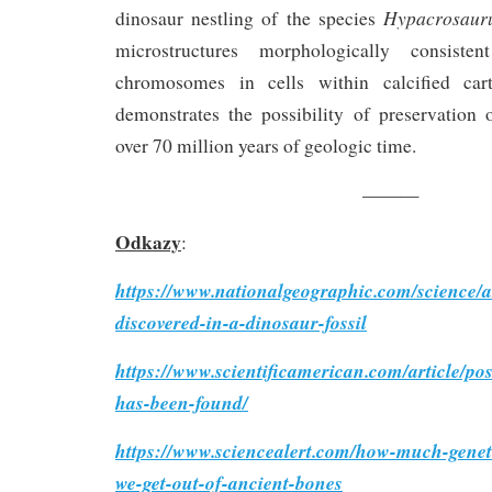
Hypacrosauru
dinosaur nestling of the species
microstructures morphologically consist
chromosomes in cells within calcified cart
demonstrates the possibility of preservatio
over 70 million years of geologic time.
———
Odkazy
:
https://www.nationalgeographic.com/science/ar
discovered-in-a-dinosaur-fossil
https://www.scientificamerican.com/article/po
has-been-found/
https://www.sciencealert.com/how-much-genet
we-get-out-of-ancient-bones