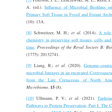
A. (ed.).
Influence of Microbial Biofilms on
Primary Soft Tissue in Fossil and Extant Arch
(10): 13A.
et al.
[8]
Schweitzer, M. H.;
(2014).
A role
chemistry in preserving soft tissues, cells a
Proceedings of the Royal Society B: Bio
time
.
(1775): 20132741.
et al.
[9]
Liang, R.;
(2020).
Genome-centric
Centrosauru
microbial lineages in an excavated
from the Late Cretaceous of North Ame
15
Microbiome
.
(8).
et al.
[10]
Ullmann, P. V.;
(2021).
Taphon
Pathways to Protein Preservation, Part I: The 