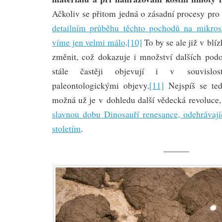
Ačkoliv se přitom jedná o zásadní procesy pro 
detailním průběhu těchto pochodů na mikros
víme jen velmi málo
.
[10]
To by se ale již v bl
změnit, což dokazuje i množství dalších podo
stále častěji objevují i v souvisl
paleontologickými objevy.
[11]
Nejspíš se ted
možná už je v dohledu další vědecká revoluce
slavnou dobu Dinosauří renesance, odehrávají
stoletím
.
———