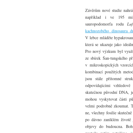
Závěrům nové studie nahrá
například i ve 195 mili
sauropodomorfa rodu
Luf
kachnozobého dinosaura 
V lebce mláděte hypakrosau
která se ukazuje jako ideál
Pro nový výzkum byl využit
ze sbírek Šan-tungského př
v mikroskopických vzorcí
kombinací použitých metod
jsou stále přítomné str
odpovídajícími vzhledově
skutečnou původní DNA, je p
mohou vyskytovat části pů
velmi podrobně zkoumat. T
ne, všechny fosilie skutečn
po dávno zaniklém životě 
objevy do budoucna. Bohu