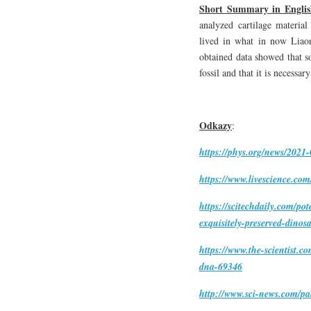
Short Summary in Englis
analyzed cartilage materia
lived in what in now Liao
obtained data showed that s
fossil and that it is necess
Odkazy
:
https://phys.org/news/2021
https://www.livescience.com
https://scitechdaily.com/po
exquisitely-preserved-dinosa
https://www.the-scientist.c
dna-69346
http://www.sci-news.com/pa