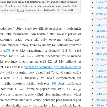
urního teropoda druhu
Caudipteryx zoui
, obývajícího oblasti současné
Květen 2
d 125 miliony let. Dochovaly se nám přes dálavy času původní části
Duben 20
ého dinosaura?
Kredit
:
Jonathan Chen; Wikipedia (CC BY-SA 4.0)
Březen 2
———
Únor 202
Leden 20
at nový objev, který rozvířil živou diskusi v posledních
Prosinec 
áří totiž mezinárodní tým badatelů publikoval v periodiku
Listopad 
dbornou práci, podle níž byly objeveny fosilizované
Říjen 202
vodní buněčné hmoty, které by mohly být součástí pradávné
Září 2023
smu.
[8]
A o jaký organismus se jednalo? Byl jím raně
Srpen 20
teropod rodu
Caudipteryx
. Skvěle dochovaná fosilie malého
Červenec
ské provincie Liao-ning má stáří 126 až 124 milionů let
Červen 2
pt, raná křída) a
pochází ze sedimentů proslulého souvrství
Květen 2
ryx
byl i s ocasními pery dlouhý asi 70 až 90 centimetrů a
Duben 20
uba mezi 2 a 3 kilogramy, ve svých ekosystémech tak
Březen 2
 malého oportunistického všežravce.
[10]
Dnes rozlišujeme
Únor 202
tohoto rodu
C. zoui
(formálně popsán roku 1998) a
C. dongi
Leden 20
Ale zpět k novému, potenciálně převratnému objevu. Vědci
le zachované dinosauří kostry, pohřbené před fosilizací pod
Prosinec 
 odpovídající vzorky chrupavky z kostí dnešních kuřat.
Listopad 