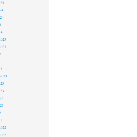
024
24
024
4
24
2023
2023
3
23
 2023
023
023
23
023
3
23
2022
2022