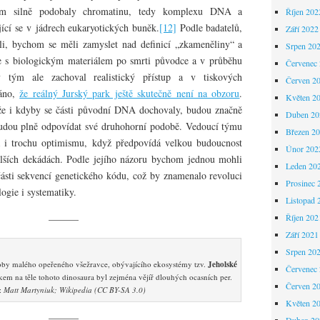
om silně podobaly chromatinu, tedy komplexu DNA a
Říjen 202
jící se v jádrech eukaryotických buněk.
[12]
Podle badatelů,
Září 2022
li, bychom se měli zamyslet nad definicí „zkameněliny“ a
Srpen 20
je s biologickým materiálem po smrti původce a v průběhu
Červenec
ý tým ale zachoval realistický přístup a v tiskových
Červen 2
váno,
že reálný Jurský park ještě skutečně není na obzoru
.
Květen 2
že i kdyby se části původní DNA dochovaly, budou značně
Duben 20
dou plně odpovídat své druhohorní podobě. Vedoucí týmu
Březen 2
á i trochu optimismu, když předpovídá velkou budoucnost
Únor 202
ích dekádách. Podle jejího názoru bychom jednou mohli
Leden 20
části sekvencí genetického kódu, což by znamenalo revoluci
Prosinec 
ogie i systematiky.
Listopad 
Říjen 202
———
Září 2021
Srpen 20
coby malého opeřeného všežravce, obývajícího ekosystémy tzv.
Jeholské
Červenec
em na těle tohoto dinosaura byl zejména vějíř dlouhých ocasních per.
Červen 2
:
Matt Martyniuk; Wikipedia (CC BY-SA 3.0)
Květen 2
———
Duben 20