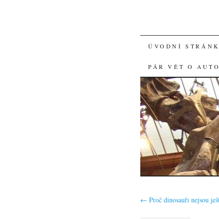
SKIP
ÚVODNÍ STRÁN
TO
PÁR VĚT O AUT
CONTENT
←
Proč dinosauři nejsou ješ