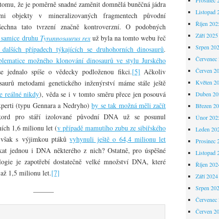
omu, že je poměrně snadné zaměnit domnělá buněčná jádra
Listopad 
kými objekty v mineralizovaných fragmentech původní
Říjen 202
šechna tato tvrzení značně kontroverzní. O podobných
Září 2025
í samice druhu
Tyrannosaurus rex
už byla na tomto webu řeč
Srpen 20
 dalších případech týkajících se druhohorních dinosaurů
.
Červenec
blematice možného klonování dinosaurů ve stylu Jurského
Červen 2
e jednalo spíše o vědecky podloženou fikci.
[5]
Ačkoliv
saurů metodami genetického inženýrství máme stále ještě
Květen 2
e reálné nikdy
), věda se i v tomto směru přece jen posouvá
Duben 20
experti (typu Gennara a Nedryho)
by se tak možná měli začít
Březen 2
kord pro stáří izolované původní DNA už se posunul
Únor 202
ích 1,6 milionu let (
v případě mamutího zubu ze sibiřského
Leden 20
 však s výjimkou ptáků
vyhynuli ještě o 64,4 milionu let
Prosinec 
kat jednou i DNA některého z nich? Ostatně, pro úspěšné
Listopad 
logie je zapotřebí dostatečně velké množství DNA, které
Říjen 202
až 1,5 milionu let.
[7]
Září 2024
Srpen 20
———
Červenec
Červen 2