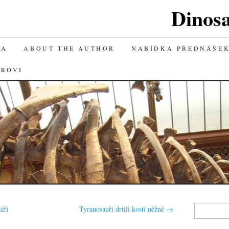
Dinos
KA
ABOUT THE AUTHOR
NABÍDKA PŘEDNÁŠE
OROVI
Vyhledávání
těři
Tyranosauři drtili kosti něžně
→