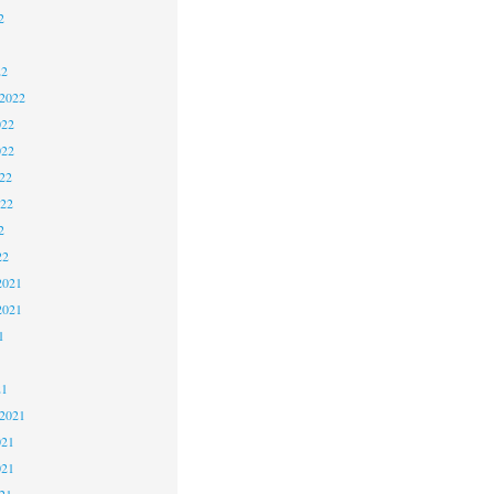
2
22
 2022
022
022
22
022
2
22
2021
2021
1
21
 2021
021
021
21