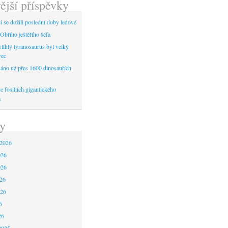
ější příspěvky
 se dožili poslední doby ledové
Obřího ještěřího šéfa
líhlý tyranosaurus byl velký
vec
áno už přes 1600 dinosauřích
 fosiliích gigantického
a
y
 2026
026
026
26
026
6
26
2025