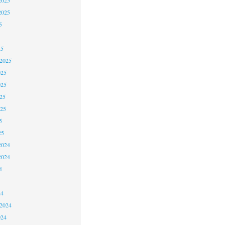
2025
5
25
 2025
025
025
25
025
5
25
2024
2024
4
24
 2024
024