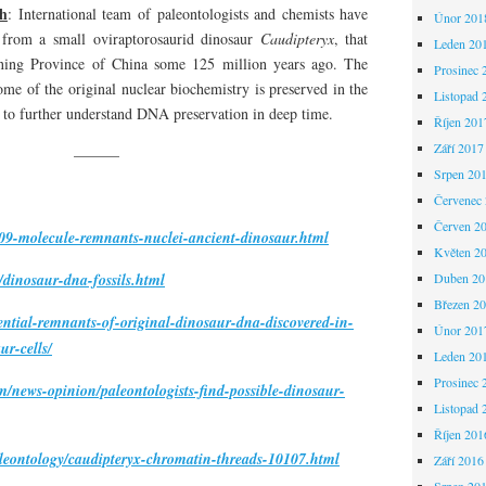
h
: International team of paleontologists and chemists have
Únor 201
l from a small oviraptorosaurid dinosaur
Caudipteryx
, that
Leden 20
ning Province of China some 125 million years ago. The
Prosinec 
ome of the original nuclear biochemistry is preserved in the
Listopad 
ary to further understand DNA preservation in deep time.
Říjen 201
Září 2017
———
Srpen 20
Červenec
Červen 2
-09-molecule-remnants-nuclei-ancient-dinosaur.html
Květen 2
/dinosaur-dna-fossils.html
Duben 20
Březen 2
tential-remnants-of-original-dinosaur-dna-discovered-in-
Únor 201
ur-cells/
Leden 20
Prosinec 
om/news-opinion/paleontologists-find-possible-dinosaur-
Listopad 
Říjen 201
leontology/caudipteryx-chromatin-threads-10107.html
Září 2016
Srpen 20