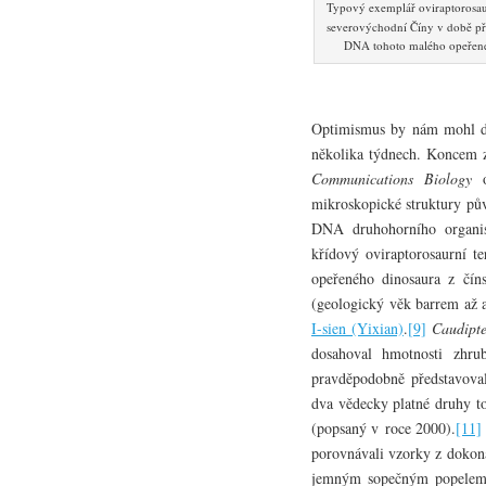
Typový exemplář oviraptorosa
severovýchodní Číny v době pře
DNA tohoto malého opeřen
Optimismus by nám mohl dod
několika týdnech. Koncem z
Communications
Biology
o
mikroskopické struktury pů
DNA druhohorního organi
křídový oviraptorosaurní 
opeřeného dinosaura z čín
(geologický věk barrem až a
I-sien (Yixian)
.
[9]
Caudipte
dosahoval hmotnosti zhr
pravděpodobně představoval
dva vědecky platné druhy 
(popsaný v roce 2000).
[11]
porovnávali vzorky z dokona
jemným sopečným popelem a