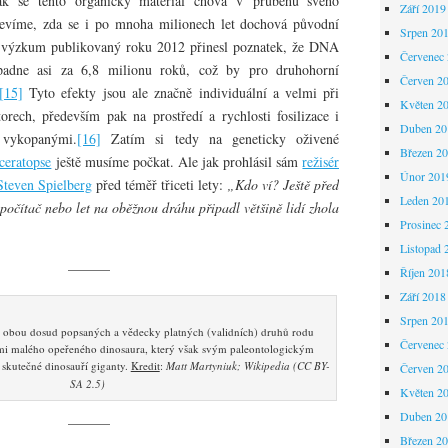
jak se tento organický materiál chová v průběhu svého
Září 2019
nevíme, zda se i po mnoha milionech let dochová původní
Srpen 20
tý výzkum publikovaný roku 2012 přinesl poznatek, že DNA
Červenec
padne asi za 6,8 milionu roků, což by pro druhohorní
Červen 2
[15]
Tyto efekty jsou ale značně individuální a velmi při
Květen 2
orech, především pak na prostředí a rychlosti fosilizace i
Duben 20
 vykopanými.
[16]
Zatím si tedy na geneticky oživené
Březen 2
iceratopse
ještě musíme počkat. Ale jak prohlásil sám
režisér
Únor 201
Steven Spielberg
před téměř třiceti lety:
„Kdo ví? Ještě před
Leden 20
počítač nebo let na oběžnou dráhu připadl většině lidí zhola
Prosinec 
Listopad 
———
Říjen 201
Září 2018
Srpen 20
ů obou dosud popsaných a vědecky platných (validních) druhů rodu
Červenec
elmi malého opeřeného dinosaura, který však svým paleontologickým
 skutečné dinosauří giganty.
Kredit
:
Matt Martyniuk; Wikipedia (CC BY-
Červen 2
SA 2.5)
Květen 2
Duben 20
———
Březen 2