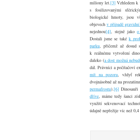
miliony let.
[3]
Vzhledem k t
s fosilizovanými sféric
biologické hmoty, jsou v
objevech
v případě gravidn
nejednou
[4]
, stejně jako
o
Dostali jsme se také
k pro
parku
, přičemž až dosud s
k reálnému vytvoření dino
daleko (
a dost možná nebud
dál. Právníci a počítačoví 
mít na pozoru
, vždyť re
dvojnásobně až na prozatímn
permafrostu
).
[6]
Dinosauři
dříve
, máme tedy šanci zís
využití sekvenovací techno
údajně nepřežije víc než 0,4 