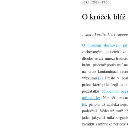
28.10.2021 · 17:50
O krůček blíž
…aneb
Fosilie, které zapo
O možném dochování půvo
zachovaných „otiscích“ ve
dlouho se ale mnozí tradic
brání, přičemž poukazují na
na vrub kontaminaci rec
výzkumu.
[2]
Přesto v posle
práce, které přicházejí na 
pozůstatků
původního organ
milionů let
. Neptačí dinosa
let
, přitom už zdaleka nejs
podezřelí. Vědci už totiž d
jader jakýchsi mikroorgan
začátku kambrické periody (