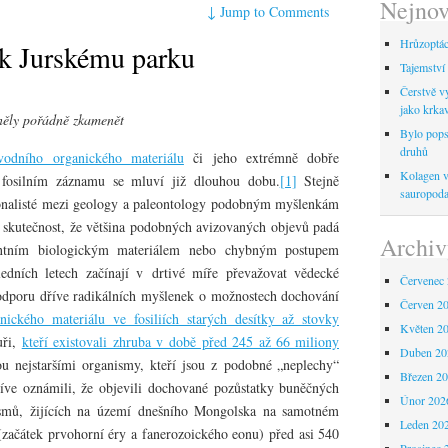
Nejnov
↓
Jump to Comments
Hrůzoptáci
 k Jurskému parku
Tajemství 
Čerstvě vy
jako krka
mněly pořádně zkamenět
Bylo pops
druhů
dního organického materiálu
či jeho extrémně dobře
Kolagen ve
 fosilním záznamu se mluví již dlouhou dobu.
[1]
Stejně
sauropod
ionalisté mezi geology a paleontology podobným myšlenkám
 skutečnost, že většina podobných avizovaných objevů padá
Archiv
entním biologickým materiálem nebo chybným postupem
dních letech začínají v drtivé míře převažovat vědecké
Červenec
podporu dříve radikálních myšlenek o možnostech dochování
Červen 2
ického materiálu ve fosiliích starých desítky až stovky
Květen 2
uři,
kteří existovali zhruba v době před 245 až 66 miliony
Duben 20
ou nejstaršími organismy, kteří jsou z podobné „neplechy“
Březen 2
říve oznámili, že objevili dochované pozůstatky buněčných
Únor 202
ismů, žijících na území dnešního Mongolska na samotném
Leden 20
začátek prvohorní éry a fanerozoického eonu) před asi 540
Prosinec 