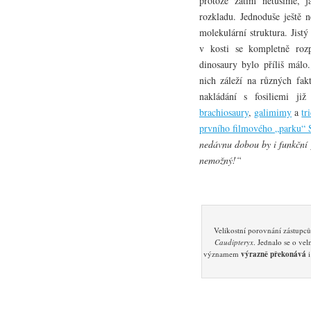
protože zatím netušíme, 
rozkladu. Jednoduše ještě 
molekulární struktura. Jis
v kosti se kompletně roz
dinosaury bylo příliš málo.
nich záleží na různých fakt
nakládání s fosiliemi již
brachiosaury
,
galimimy
a
tr
prvního filmového „parku“ 
nedávnu dobou by i funkční 
nemožný!“
Velikostní porovnání zástupc
Caudipteryx
. Jednalo se o v
významem
výrazně překonává
i