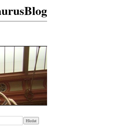
aurusBlog
K