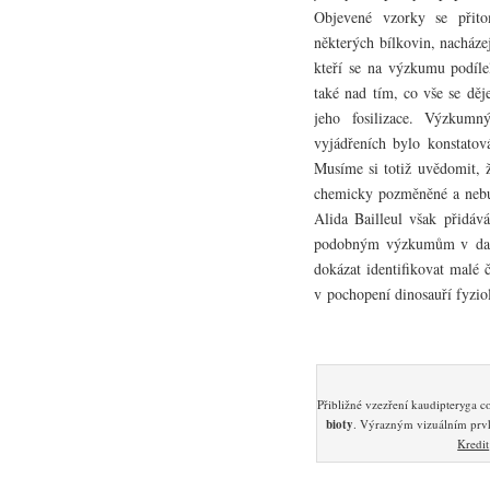
Objevené vzorky se přit
některých bílkovin, nacháze
kteří se na výzkumu podíle
také nad tím, co vše se dě
jeho fosilizace. Výzkumn
vyjádřeních bylo konstato
Musíme si totiž uvědomit, 
chemicky pozměněné a nebu
Alida Bailleul však přidáv
podobným výzkumům v dalš
dokázat identifikovat malé 
v pochopení dinosauří fyziol
Přibližné vzezření kaudipteryga 
bioty
. Výrazným vizuálním prvk
Kredit