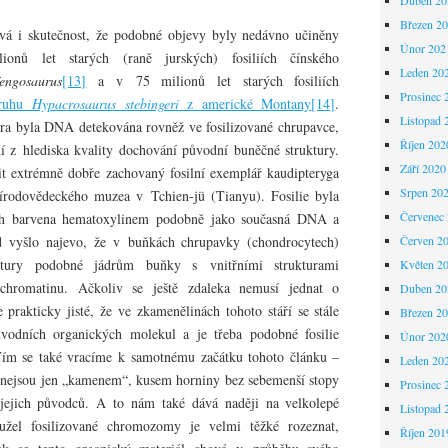
Březen 2
vá i skutečnost, že podobné objevy byly nedávno učiněny
Únor 202
onů let starých (raně jurských) fosiliích čínského
Leden 20
engosaurus
[13]
a v 75 milionů let starých fosiliích
Prosinec 
druhu
Hypacrosaurus stebingeri
z americké Montany
[14]
.
Listopad 
ra byla DNA detekována rovněž ve fosilizované chrupavce,
Říjen 202
ní z hlediska kvality dochování původní buněčné struktury.
Září 2020
 extrémně dobře zachovaný fosilní exemplář kaudipteryga
Srpen 20
írodovědeckého muzea v Tchien-jü (Tianyu). Fosilie byla
Červenec
ch barvena hematoxylinem podobně jako současná DNA a
 vyšlo najevo, že v buňkách chrupavky (chondrocytech)
Červen 2
uktury podobné jádrům buňky s vnitřními strukturami
Květen 2
 chromatinu. Ačkoliv se ještě zdaleka nemusí jednat o
Duben 20
rakticky jisté, že ve zkamenělinách tohoto stáří se stále
Březen 2
vodních organických molekul a je třeba podobné fosilie
Únor 202
ím se také vracíme k samotnému začátku tohoto článku –
Leden 20
ě nejsou jen „kamenem“, kusem horniny bez sebemenší stopy
Prosinec 
jejich původců. A to nám také dává naději na velkolepé
Listopad 
žel fosilizované chromozomy je velmi těžké rozeznat,
Říjen 201