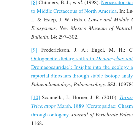
et al.
[8]
Chinnery, B. J.;
(1998).
Neoceratopsian
to Middle Cretaceous of North America
. In: Lu
Lower and Middle Cr
I., & Estep, J. W. (Eds.).
Ecosystems. New Mexico Museum of Natural 
14
Bulletin
.
: 297–302.
[9]
Frederickson, J. A.; Engel, M. H.; Cif
Deinonychus ant
Ontogenetic dietary shifts in
Dromaeosauridae): Insights into the ecology a
raptorial dinosaurs through stable isotope analy
552
Palaeoclimatology, Palaeoecology
.
: 10978
Toros
[10]
Scannella, J.; Horner, J. R. (2010).
Triceratops
Marsh, 1889 (Ceratopsidae: Chasm
Journal of Vertebrate Paleo
through ontogeny
.
1168.