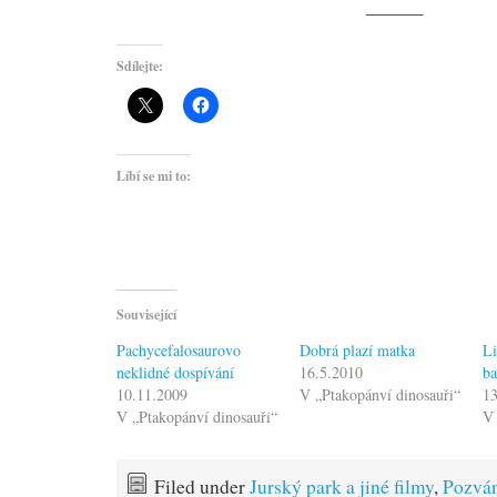
———
Sdílejte:
Líbí se mi to:
Související
Pachycefalosaurovo
Dobrá plazí matka
Li
neklidné dospívání
16.5.2010
b
10.11.2009
V „Ptakopánví dinosauři“
13
V „Ptakopánví dinosauři“
V 
Filed under
Jurský park a jiné filmy
,
Pozvá