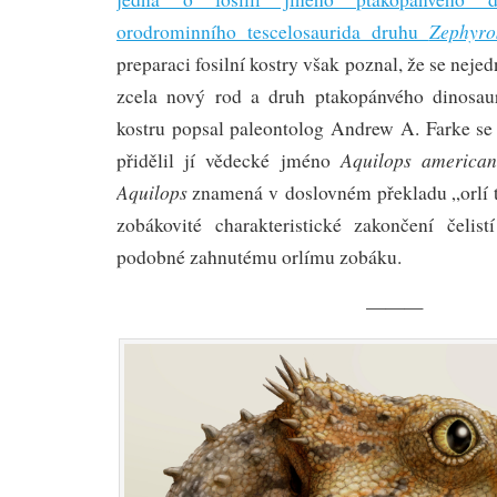
Zephyro
orodrominního tescelosaurida druhu
preparaci fosilní kostry však poznal, že se nejed
zcela nový rod a druh ptakopánvého dinosa
kostru popsal paleontolog Andrew A. Farke se
Aquilops american
přidělil jí vědecké jméno
Aquilops
znamená v doslovném překladu „orlí t
zobákovité charakteristické zakončení čelis
podobné zahnutému orlímu zobáku.
———