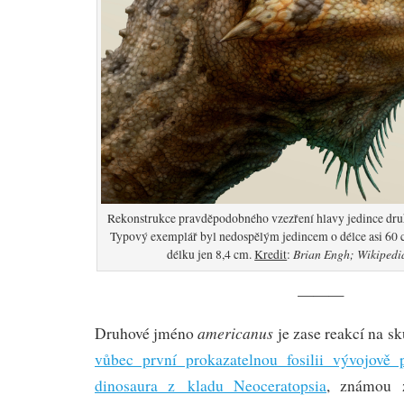
Rekonstrukce pravděpodobného vzezření hlavy jedince dr
Typový exemplář byl nedospělým jedincem o délce asi 60 c
Brian Engh; Wikipedi
délku jen 8,4 cm.
Kredit
:
———
americanus
Druhové jméno
je zase reakcí na s
vůbec první prokazatelnou fosilii vývojově 
dinosaura z kladu Neoceratopsia
, známou 