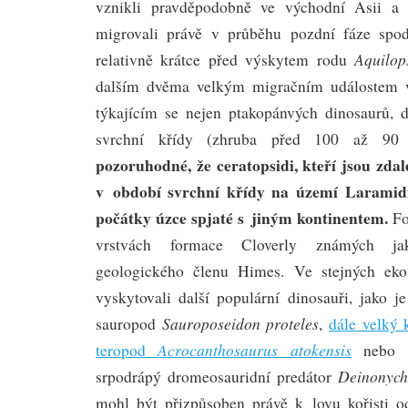
vznikli pravděpodobně ve východní Asii a
migrovali právě v průběhu pozdní fáze spodn
Aquilop
relativně krátce před výskytem rodu
dalším dvěma velkým migračním událostem 
týkajícím se nejen ptakopánvých dinosaurů, 
svrchní křídy (zhruba před 100 až 90 m
pozoruhodné, že ceratopsidi, kteří jsou zdal
v období svrchní křídy na území Laramidie
počátky úzce spjaté s jiným kontinentem.
Fo
vrstvách formace Cloverly známých ja
geologického členu Himes. Ve stejných eko
vyskytovali další populární dinosauři, jako j
Sauroposeidon proteles
sauropod
,
dále velký 
Acrocanthosaurus atokensis
teropod
nebo p
Deinonych
srpodrápý dromeosauridní predátor
mohl být přizpůsoben právě k lovu kořisti od