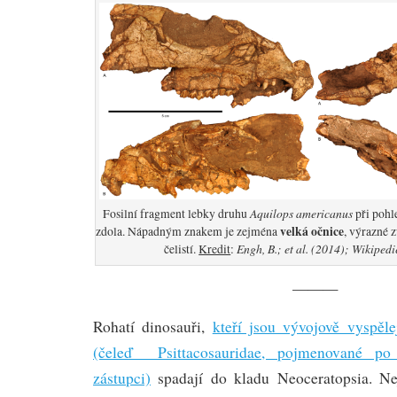
Aquilops americanus
Fosilní fragment lebky druhu
při pohle
velká očnice
zdola. Nápadným znakem je zejména
, výrazné 
Engh, B.; et al. (2014); Wikiped
čelistí.
Kredit
:
———
Rohatí dinosauři,
kteří jsou vývojově vyspěle
(čeleď Psittacosauridae, pojmenované po
zástupci)
spadají do kladu Neoceratopsia. Nej