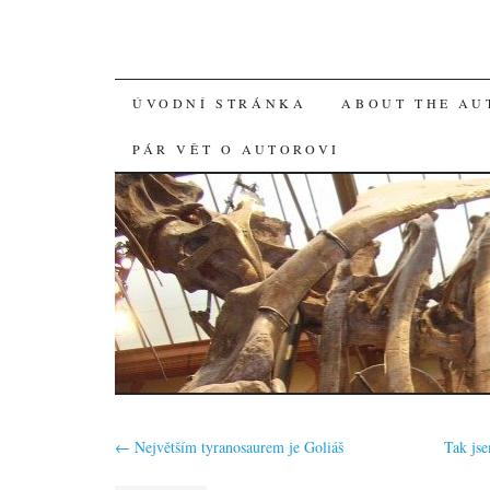
SKIP
ÚVODNÍ STRÁNKA
ABOUT THE AU
TO
PÁR VĚT O AUTOROVI
CONTENT
←
Největším tyranosaurem je Goliáš
Tak js