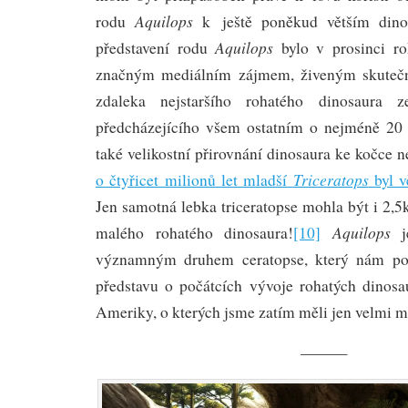
Aquilops
rodu
k ještě poněkud větším dino
Aquilops
představení rodu
bylo v prosinci r
značným mediálním zájmem, živeným skutečno
zdaleka nejstaršího rohatého dinosaura 
předcházejícího všem ostatním o nejméně 20 
také velikostní přirovnání dinosaura ke kočce n
Triceratops
o čtyřicet milionů let mladší
byl v
Jen samotná lebka triceratopse mohla být i 2,5k
Aquilops
malého rohatého dinosaura!
[10]
je
významným druhem ceratopse, který nám pom
představu o počátcích vývoje rohatých dinos
Ameriky, o kterých jsme zatím měli jen velmi m
———