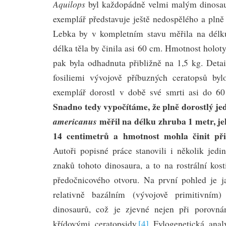
Aquilops
byl každopádně velmi malým dinosau
exemplář představuje ještě nedospělého a plně
Lebka by v kompletním stavu měřila na dél
délka těla by činila asi 60 cm. Hmotnost holot
pak byla odhadnuta přibližně na 1,5 kg. Det
fosiliemi vývojově příbuzných ceratopsů byl
exemplář dorostl v době své smrti asi do 60
Snadno tedy vypočítáme, že plně dorostlý j
měřil na délku zhruba 1 metr, je
americanus
14 centimetrů a hmotnost mohla činit při
Autoři popisné práce stanovili i několik jed
znaků tohoto dinosaura, a to na rostrální kosti
předočnicového otvoru. Na první pohled je 
relativně bazálním (vývojově primitivním)
dinosaurů, což je zjevné nejen při porovn
křídovými ceratopsidy.
[4]
Fylogenetická anal