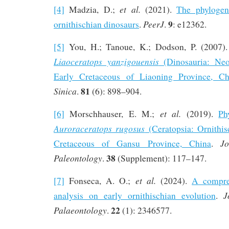
et al.
[4]
Madzia, D.;
(2021).
The phylogen
9
PeerJ
ornithischian dinosaurs
.
.
: e12362.
[5]
You, H.; Tanoue, K.; Dodson, P. (2007)
Liaoceratops yanzigouensis
(Dinosauria: Neo
Early Cretaceous of Liaoning Province, Ch
81
Sinica
.
(6): 898–904.
et al.
[6]
Morschhauser, E. M.;
(2019).
Ph
Auroraceratops rugosus
(Ceratopsia: Ornithi
Jo
Cretaceous of Gansu Province, China
.
38
Paleontology
.
(Supplement): 117–147.
et al.
[7]
Fonseca, A. O.;
(2024).
A compre
J
analysis on early ornithischian evolution
.
22
Palaeontology
.
(1): 2346577.