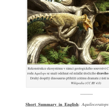
Rekonstrukce ekosystému v rámci geologického souvrství Cl
Aquilops
dravého 
rodu
se snaží odehnat od mláďat útočícího
Druhý dospělý dinosaurus přihlíží celému dramatu z ústí 
Wikipedia (CC BY 4.0)
———
Short Summary in English
Aquiloceratop
: