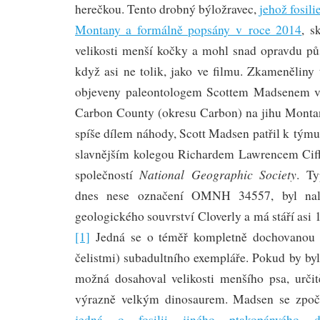
herečkou. Tento drobný býložravec,
jehož fosili
Montany a formálně popsány v roce 2014
, s
velikosti menší kočky a mohl snad opravdu půs
když asi ne tolik, jako ve filmu. Zkameněliny
objeveny paleontologem Scottem Madsenem v
Carbon County (okresu Carbon) na jihu Monta
spíše dílem náhody, Scott Madsen patřil k tým
slavnějším kolegou Richardem Lawrencem Ciff
National Geographic Society
společností
. Ty
dnes nese označení OMNH 34557, byl nal
geologického souvrství Cloverly a má stáří asi 
[1]
Jedná se o téměř kompletně dochovanou 
čelistmi) subadultního exempláře. Pokud by byl
možná dosahoval velikosti menšího psa, určit
výrazně velkým dinosaurem. Madsen se zpo
jedná o fosilii jiného ptakopánvého di