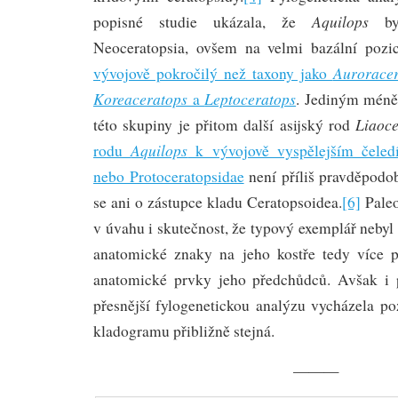
Aquilops
popisné studie ukázala, že
byl
Neoceratopsia, ovšem na velmi bazální pozi
Auroracer
vývojově pokročilý než taxony jako
Koreaceratops
Leptoceratops
a
. Jediným mén
Liaoce
této skupiny je přitom další asijský rod
Aquilops
rodu
k vývojově vyspělejším čeled
nebo Protoceratopsidae
není příliš pravděpodob
se ani o zástupce kladu Ceratopsoidea.
[6]
Paleo
v úvahu i skutečnost, že typový exemplář neby
anatomické znaky na jeho kostře tedy více p
anatomické prvky jeho předchůdců. Avšak i 
přesnější fylogenetickou analýzu vycházela po
kladogramu přibližně stejná.
———