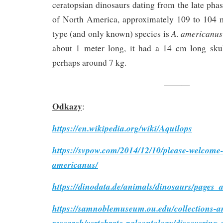
ceratopsian dinosaurs dating from the late pha
of North America, approximately 109 to 104 m
A. americanus
type (and only known) species is
about 1 meter long, it had a 14 cm long sku
perhaps around 7 kg.
———
Odkazy
:
https://en.wikipedia.org/wiki/Aquilops
https://svpow.com/2014/12/10/please-welcome-
americanus/
https://dinodata.de/animals/dinosaurs/pages_
https://samnoblemuseum.ou.edu/collections-a
research/vertebrate-paleontology/discovering