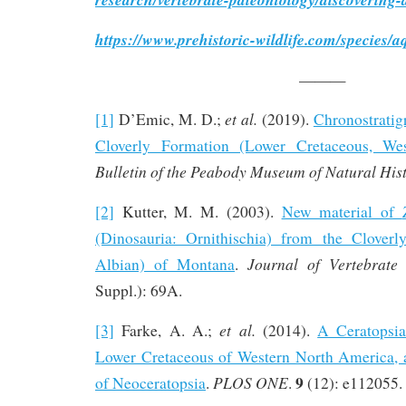
https://www.prehistoric-wildlife.com/species/a
———
et al.
[1]
D’Emic, M. D.;
(2019).
Chronostratig
Cloverly Formation (Lower Cretaceous, Wes
Bulletin of the Peabody Museum of Natural His
[2]
Kutter, M. M. (2003).
New material of
(Dinosauria: Ornithischia) from the Cloverl
Journal of Vertebrate
Albian) of Montana
.
Suppl.): 69A.
et al.
[3]
Farke, A. A.;
(2014).
A Ceratopsi
Lower Cretaceous of Western North America, 
9
PLOS ONE
of Neoceratopsia
.
.
(12): e112055.