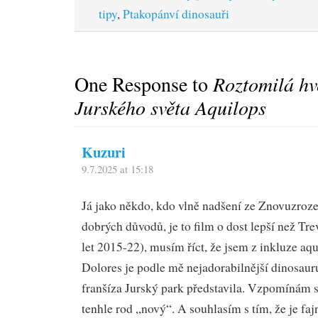
tipy
,
Ptakopánví dinosauři
One Response to
Roztomilá hv
Jurského světa Aquilops
Kuzuri
9.7.2025 at 15:18
Já jako někdo, kdo vlně nadšení ze Znovuzroze
dobrých důvodů, je to film o dost lepší než Tre
let 2015-22), musím říct, že jsem z inkluze aqu
Dolores je podle mě nejadorabilnější dinosaur
franšíza Jurský park představila. Vzpomínám s
tenhle rod „nový“. A souhlasím s tím, že je fajn