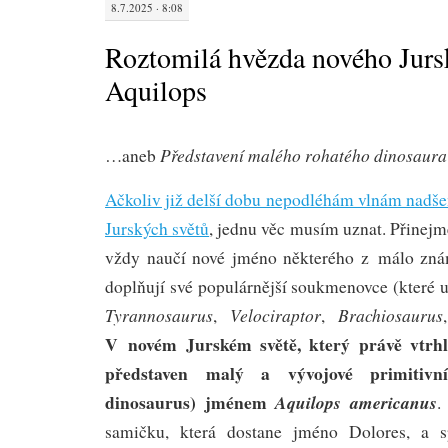
8.7.2025 · 8:08
Roztomilá hvězda nového Jurs
Aquilops
Představení malého rohatého dinosaur
…aneb
Ačkoliv již delší dobu nepodléhám vlnám nadše
Jurských světů
, jednu věc musím uznat. Přinej
vždy naučí nové jméno některého z málo znám
doplňují své populárnější soukmenovce (které 
Tyrannosaurus
Velociraptor
Brachiosaurus
,
,
V novém Jurském světě, který právě vtrhl 
představen malý a vývojové primitivní
dinosaurus) jménem
Aquilops americanus
.
samičku, která dostane jméno Dolores, a s