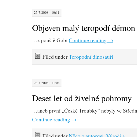
25.7.2008 · 10:11
Objeven malý teropodí démon
…z pouště Gobi
Continue reading
→
Filed under
Teropodní dinosauři
23.7.2008 · 11:06
Deset let od živelné pohromy
…aneb první „České Troubky“ nebyly ve Střed
Continue reading
→
Filed under
Něco o autorovi
,
Výročí a