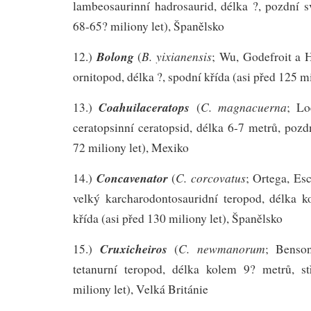
lambeosaurinní hadrosaurid, délka ?, pozdní s
68-65? miliony let), Španělsko
Bolong
B. yixianensis
12.)
(
; Wu, Godefroit a 
ornitopod, délka ?, spodní křída (asi před 125 mi
Coahuilaceratops
C. magnacuerna
13.)
(
; L
ceratopsinní ceratopsid, délka 6-7 metrů, pozd
72 miliony let), Mexiko
Concavenator
C. corcovatus
14.)
(
; Ortega, Es
velký karcharodontosauridní teropod, délka 
křída (asi před 130 miliony let), Španělsko
Cruxicheiros
C. newmanorum
15.)
(
; Benso
tetanurní teropod, délka kolem 9? metrů, st
miliony let), Velká Británie