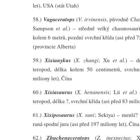
let), USA (stát Utah)
Vagaceratops
V. irvinensis
Cha
58.)
(
, původně
et al.
Sampson
) – středně velký chasmosauri
kolem 6 metrů, pozdní svrchní křída (asi před 7
(provincie Alberta)
Xixianykus
X. zhangi
et al.
59.)
(
; Xu
) – d
teropod, délka kolem 50 centimetrů, svrchn
miliony let), Čína
Xixiasaurus
X. henanensis
et al.
60.)
(
; Lü
)
teropod, délka ?, svrchní křída (asi před 83 mili
Xixiposaurus
X. suni
61.)
(
; Sekiya) – menší? 
raná spodní jura (asi před 197 miliony let), Čína
Zhuchengceratops
Z. inexpectus
62.)
(
; 