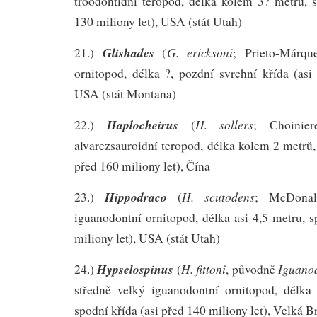
troodontidní teropod, délka kolem 3? metrů, s
130 miliony let), USA (stát Utah)
Glishades
G. ericksoni
21.)
(
; Prieto-Márqu
ornitopod, délka ?, pozdní svrchní křída (asi
USA (stát Montana)
Haplocheirus
H. sollers
22.)
(
; Choini
alvarezsauroidní teropod, délka kolem 2 metrů, 
před 160 miliony let), Čína
Hippodraco
H. scutodens
23.)
(
; McDon
iguanodontní ornitopod, délka asi 4,5 metru, 
miliony let), USA (stát Utah)
Hypselospinus
H. fittoni
Iguanod
24.)
(
, původně
středně velký iguanodontní ornitopod, délka
spodní křída (asi před 140 miliony let), Velká Br