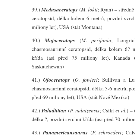
Medusaceratops
M. lokii
39.)
(
; Ryan) – středn
ceratopsid, délka kolem 6 metrů, pozdní svrch
miliony let), USA (stát Montana)
Mojoceratops
M. perifania
40.)
(
; Longri
chasmosaurinní ceratopsid, délka kolem 6? m
křída (asi před 75 miliony let), Kanada (
Saskatchewan)
Ojoceratops
O. fowleri
41.)
(
; Sullivan a Lu
chasmosaurinní ceratopsid, délka 5-6 metrů, poz
před 69 miliony let), USA (stát Nové Mexiko)
Paludititan
P. nalatzensis
et al.
42.)
(
; Csiki
) –
délka ?, pozdní svrchní křída (asi před 70 mili
Panamericansaurus
P. schroederi
43.)
(
; Cal