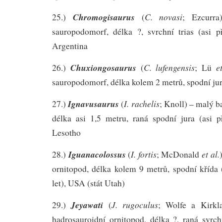
Chromogisaurus
C. novasi
25.)
(
; Ezcurra
sauropodomorf, délka ?, svrchní trias (asi p
Argentina
Chuxiongosaurus
C. lufengensis
e
26.)
(
; Lü
sauropodomorf, délka kolem 2 metrů, spodní jur
Ignavusaurus
I. rachelis
27.)
(
; Knoll) – malý 
délka asi 1,5 metru, raná spodní jura (asi p
Lesotho
Iguanacolossus
I. fortis
et al.
28.)
(
; McDonald
ornitopod, délka kolem 9 metrů, spodní křída 
let), USA (stát Utah)
Jeyawati
J. rugoculus
29.)
(
; Wolfe a Kirkl
hadrosauroidní ornitopod, délka ?, raná svrch