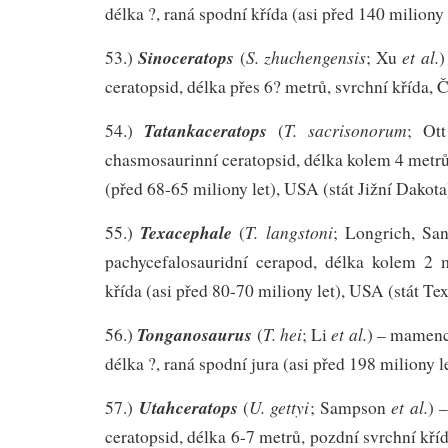
délka ?, raná spodní křída (asi před 140 miliony 
Sinoceratops
S. zhuchengensis
et al.
53.)
(
; Xu
)
ceratopsid, délka přes 6? metrů, svrchní křída, 
Tatankaceratops
T. sacrisonorum
54.)
(
; Ot
chasmosaurinní ceratopsid, délka kolem 4 metrů
(před 68-65 miliony let), USA (stát Jižní Dakota
Texacephale
T. langstoni
55.)
(
; Longrich, Sa
pachycefalosauridní cerapod, délka kolem 2 
křída (asi před 80-70 miliony let), USA (stát Te
Tonganosaurus
T. hei
et al.
56.)
(
; Li
) – mamenc
délka ?, raná spodní jura (asi před 198 miliony l
Utahceratops
U. gettyi
et al.
57.)
(
; Sampson
) 
ceratopsid, délka 6-7 metrů, pozdní svrchní kří