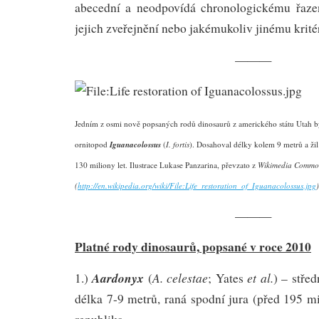
abecední a neodpovídá chronologickému řaze
jejich zveřejnění nebo jakémukoliv jinému krité
———
Jedním z osmi nově popsaných rodů dinosaurů z amerického státu Utah 
ornitopod
Iguanacolossus
(
I. fortis
). Dosahoval délky kolem 9 metrů a žil
130 miliony let. Ilustrace Lukase Panzarina, převzato z
Wikimedia Commo
(
http://en.wikipedia.org/wiki/File:Life_restoration_of_Iguanacolossus.jpg
)
———
Platné rody d
inosaurů,
popsané v roce 2010
Aardonyx
A. celestae
et al.
1.)
(
; Yates
) – stře
délka 7-9 metrů, raná spodní jura (před 195 mil