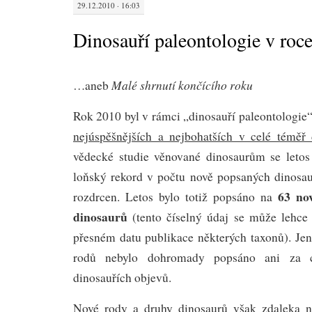
29.12.2010 · 16:03
Dinosauří paleontologie v roc
Malé shrnutí končícího roku
…aneb
Rok 2010 byl v rámci „dinosauří paleontologi
nejúspěšnějších a nejbohatších v celé téměř d
vědecké studie věnované dinosaurům se letos
loňský rekord v počtu nově popsaných dinosau
63 no
rozdrcen. Letos bylo totiž popsáno na
dinosaurů
(tento číselný údaj se může lehce 
přesném datu publikace některých taxonů). Jen
rodů nebylo dohromady popsáno ani za ce
dinosauřích objevů.
Nové rody a druhy dinosaurů však zdaleka n