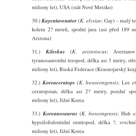
miliony let), USA (stát Nové Mexiko)
Kayentavenator
K. elysiae
30.)
(
; Gay) – malý t
kolem 2? metrů, spodní jura (asi před 189 mi
Arizona)
Kileskus
K. aristotocus
31.)
(
; Averian
tyranosauroidní teropod, délka asi 3 metry, stř
miliony let), Ruská Federace (Krasnojarský kraj
Koreaceratops
K. hwaseongensis
et
32.)
(
; Lee
ceratopsian, délka asi 2? metry, pozdní sp
miliony let), Jižní Korea
Koreanosaurus
K. boseongensis
e
33.)
(
; Huh
hypsilofodontidní ornitopod, délka ?, svrchn
miliony let), Jižní Korea