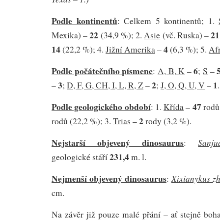
Podle kontinentů
: Celkem 5 kontinentů; 1.
22
2
Mexika) –
(34,9 %); 2.
Asie
(vč. Ruska) –
14
4
(22,2 %); 4.
Jižní Amerika
–
(6,3 %); 5.
Af
Podle počátečního písmene
6
:
A, B, K
–
;
S
–
3
2
1
–
;
D, F, G, CH, I, L, R, Z
–
;
J, O, Q, U, V
–
.
Podle geologického období
47
: 1.
Křída
–
rodů
2
rodů (22,2 %); 3.
Trias
–
rody (3,2 %).
Nejstarší objevený dinosaurus
Sanju
:
231,4
geologické stáří
m. l.
Nejmenší objevený dinosaurus
Xixianykus z
:
cm.
Na závěr již pouze malé přání – ať stejně boh