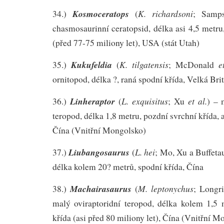
Kosmoceratops
K. richardsoni
34.)
(
; Sam
chasmosaurinní ceratopsid, délka asi 4,5 metru
(před 77-75 miliony let), USA (stát Utah)
Kukufeldia
K. tilgatensis
e
35.)
(
; McDonald
ornitopod, délka ?, raná spodní křída, Velká Bri
Linheraptor
L. exquisitus
et al.
36.)
(
; Xu
) – 
teropod, délka 1,8 metru, pozdní svrchní křída, a
Čína (Vnitřní Mongolsko)
Liubangosaurus
L. hei
37.)
(
; Mo, Xu a Buffetau
délka kolem 20? metrů, spodní křída, Čína
Machairasaurus
M. leptonychus
38.)
(
; Longr
malý oviraptoridní teropod, délka kolem 1,5 
křída (asi před 80 miliony let), Čína (Vnitřní M