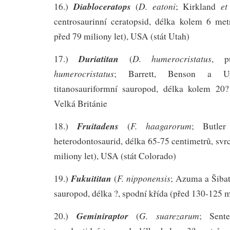
Diabloceratops
D. eatoni
et
16.)
(
; Kirkland
centrosaurinní ceratopsid, délka kolem 6 metr
před 79 miliony let), USA (stát Utah)
Duriatitan
D. humerocristatus
17.)
(
, p
humerocristatus
; Barrett, Benson a U
titanosauriformní sauropod, délka kolem 20?
Velká Británie
Fruitadens
F. haagarorum
18.)
(
; Butle
heterodontosaurid, délka 65-75 centimetrů, svrc
miliony let), USA (stát Colorado)
Fukuititan
F. nipponensis
19.)
(
; Azuma a Šibat
sauropod, délka ?, spodní křída (před 130-125 m
Geminiraptor
G. suarezarum
20.)
(
; Sen