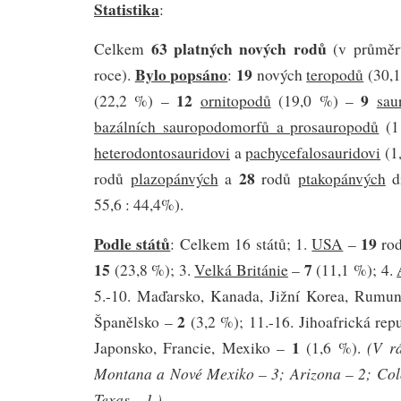
Statistika
:
63 platných nových rodů
Celkem
(v průměr
Bylo popsáno
19
roce).
:
nových
teropodů
(30,
12
9
(22,2 %) –
ornitopodů
(19,0 %) –
sau
bazálních sauropodomorfů a prosauropodů
(1
heterodontosauridovi
a
pachycefalosauridovi
(1,
28
rodů
plazopánvých
a
rodů
ptakopánvých
di
55,6 : 44,4%).
Podle států
19
: Celkem 16 států; 1.
USA
–
rod
15
7
(23,8 %); 3.
Velká Británie
–
(11,1 %); 4.
5.-10. Maďarsko, Kanada, Jižní Korea, Rumun
2
Španělsko –
(3,2 %); 11.-16. Jihoafrická repu
1
(V r
Japonsko, Francie, Mexiko –
(1,6 %).
Montana a Nové Mexiko – 3; Arizona – 2; Col
Texas – 1.)