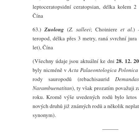
leptoceratopsidní ceratopsian, délka kolem 2 
Čína
Zuolong
Z. salleei
et al.
63.)
(
; Choiniere
) 
teropod, délka přes 3 metry, raná svrchní jura
let), Čína
28. 12. 2
(Všechny údaje jsou aktuální ke dni
Acta Palaeontologica Polonic
byly nicméně v
Demandas
rody sauropodů (rebachisaurid
Narambuenatitan
), ty však prozatím považuji z
roku. Kromě výše uvedených rodů bylo letos 
nových druhů již známých rodů a několik nepla
synonym).
———