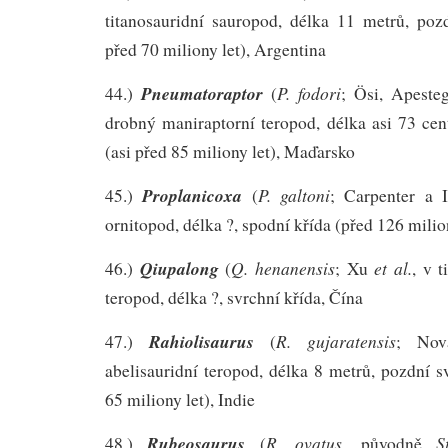
titanosauridní sauropod, délka 11 metrů, pozd
před 70 miliony let), Argentina
Pneumatoraptor
P. fodori
44.)
(
; Ösi, Apeste
drobný maniraptorní teropod, délka asi 73 cen
(asi před 85 miliony let), Maďarsko
Proplanicoxa
P. galtoni
45.)
(
; Carpenter a 
ornitopod, délka ?, spodní křída (před 126 milio
Qiupalong
Q. henanensis
et al.
46.)
(
; Xu
, v 
teropod, délka ?, svrchní křída, Čína
Rahiolisaurus
R. gujaratensis
47.)
(
; No
abelisauridní teropod, délka 8 metrů, pozdní s
65 miliony let), Indie
Rubeosaurus
R. ovatus
S
48.)
(
, původně