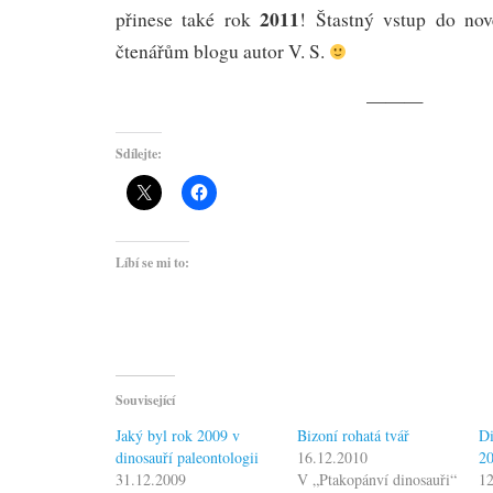
2011
přinese také rok
! Štastný vstup do no
čtenářům blogu autor V. S.
———
Sdílejte:
Líbí se mi to:
Související
Jaký byl rok 2009 v
Bizoní rohatá tvář
Di
dinosauří paleontologii
16.12.2010
2
31.12.2009
V „Ptakopánví dinosauři“
12