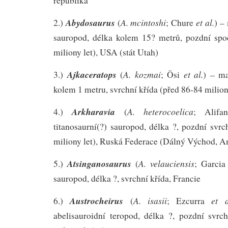
republika
Abydosaurus
A. mcintoshi
et al.
2.)
(
; Chure
) –
sauropod, délka kolem 15? metrů, pozdní spo
miliony let), USA (stát Utah)
Ajkaceratops
A. kozmai
et al.
3.)
(
; Ösi
) – ma
kolem 1 metru, svrchní křída (před 86-84 milion
Arkharavia
A. heterocoelica
4.)
(
; Alifa
titanosaurní(?) sauropod, délka ?, pozdní svrc
miliony let), Ruská Federace (Dálný Východ, A
Atsinganosaurus
A. velauciensis
5.)
(
; Garci
sauropod, délka ?, svrchní křída, Francie
Austrocheirus
A. isasii
et a
6.)
(
; Ezcurra
abelisauroidní teropod, délka ?, pozdní svrc