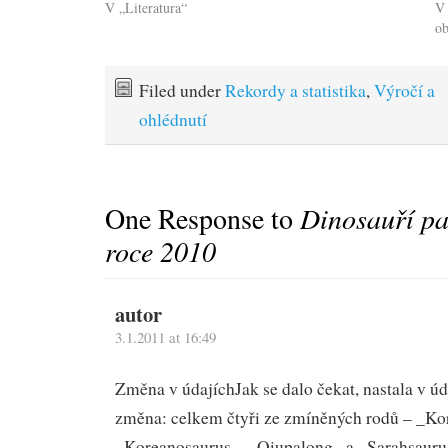
V „Literatura“
V 
o
Filed under
Rekordy a statistika
,
Výročí a
ohlédnutí
One Response to
Dinosauří pa
roce 2010
autor
3.1.2011 at 16:49
Změna v údajích
Jak se dalo čekat, nastala v úd
změna: celkem čtyři ze zmíněných rodů – _Ko
_Koreanosaurus_, _Qiupalong_ a _Sarahsaurus