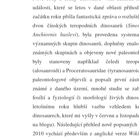
události, které se letos v dané oblasti přiho
začátku roku přišla fantastická zpráva o rozluš
Sino
dvou čínských teropodních dinosaurů (
Anchiornis huxleyi
), byla provedena systema
významných skupin dinosaurů, doplněny znalo
známých skupinách a objeveny nové paleontol
byly stanoveny například čeledi terop
(alosauroidi) a Proceratosauridae (tyranosauro
paleontologové objevili a popsali první zás
známé z daného území, mnohé studie se zabý
fosílií a fyziologií či morfologií živých di
letošnímu roku hlubší vazbu vzhledem 
dinosaurech, které mi vyšly v červnu a listopad
na blogu). Následující přehled nově popsaných
Wiki
2010 vychází především z anglické verze