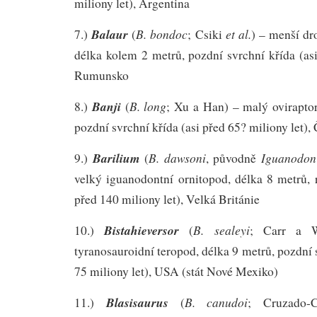
miliony let), Argentina
Balaur
B. bondoc
et al.
7.)
(
; Csiki
) – menší dr
délka kolem 2 metrů, pozdní svrchní křída (asi
Rumunsko
Banji
B. long
8.)
(
; Xu a Han) – malý oviraptor
pozdní svrchní křída (asi před 65? miliony let),
Barilium
B. dawsoni
Iguanodon
9.)
(
, původně
velký iguanodontní ornitopod, délka 8 metrů, 
před 140 miliony let), Velká Británie
Bistahieversor
B. sealeyi
10.)
(
; Carr a W
tyranosauroidní teropod, délka 9 metrů, pozdní 
75 miliony let), USA (stát Nové Mexiko)
Blasisaurus
B. canudoi
11.)
(
; Cruzado-