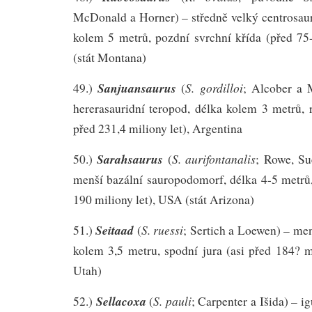
McDonald a Horner) – středně velký centrosaur
kolem 5 metrů, pozdní svrchní křída (před 75
(stát Montana)
Sanjuansaurus
S. gordilloi
49.)
(
; Alcober a 
hererasauridní teropod, délka kolem 3 metrů, r
před 231,4 miliony let), Argentina
Sarahsaurus
S. aurifontanalis
50.)
(
; Rowe, Su
menší bazální sauropodomorf, délka 4-5 metrů,
190 miliony let), USA (stát Arizona)
Seitaad
S. ruessi
51.)
(
; Sertich a Loewen) – me
kolem 3,5 metru, spodní jura (asi před 184? m
Utah)
Sellacoxa
S. pauli
52.)
(
; Carpenter a Išida) – i