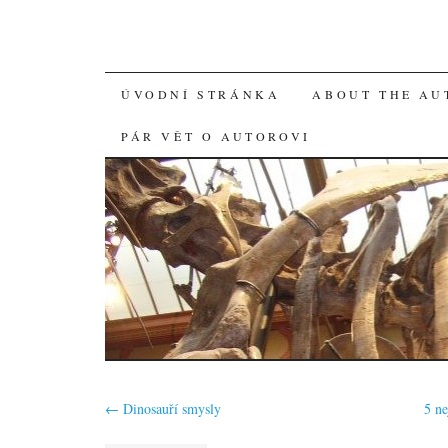
SKIP
ÚVODNÍ STRÁNKA
ABOUT THE AU
TO
PÁR VĚT O AUTOROVI
CONTENT
←
Dinosauří smysly
5 n