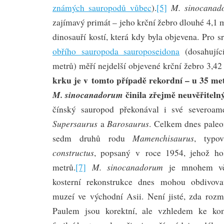
M. sinocanad
známých sauropodů vůbec
).
[5]
zajímavý primát – jeho krční žebro dlouhé 4,1 m
dinosauří kostí, která kdy byla objevena. Pro s
obřího sauropoda sauroposeidona
(dosahujíc
metrů) měří nejdelší objevené krční žebro 3,42
krku je v tomto případě rekordní – u 35 me
činila zřejmě neuvěřiteln
M. sinocanadorum
čínský sauropod překonával i své severoam
Supersaurus
Barosaurus
a
. Celkem dnes paleo
Mamenchisaurus
sedm druhů rodu
, typ
constructus
, popsaný v roce 1954, jehož ho
M. sinocanadorum
metrů.
[7]
je mnohem vět
kosterní rekonstrukce dnes mohou obdivova
muzeí ve východní Asii. Není jisté, zda roz
Paulem jsou korektní, ale vzhledem ke kom