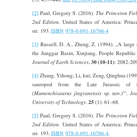
The Princeton Fie
[2]
Paul, Gregory S. (2016).
2nd Edition.
United States of America: Prince
str. 193.
ISBN
978-0-691-16766-4
[3]
Russell, D. A., Zheng, Z. (1994). „A larg
the Junggar Basin, Xinjiang, People Republi
30 (10-11)
Journal of Earth Sciences
,
: 2082-20
[4]
Zhang, Yihong; Li, kui; Zeng, Qinghua (199
sauropod from the Late Jurassic of 
Mamenchisaurus jingyanensis
Jo
(
sp. nov.)'“.
25
University of Technology
.
(1): 61–68.
The Princeton Fie
[5]
Paul, Gregory S. (2016).
2nd Edition.
United States of America: Prince
str. 193.
ISBN
978-0-691-16766-4
.