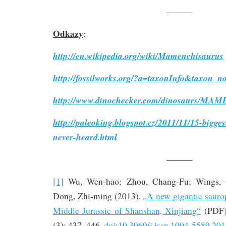
———
Odkazy
:
http://en.wikipedia.org/wiki/Mamenchisaurus
http://fossilworks.org/?a=taxonInfo&taxon_
http://www.dinochecker.com/dinosaurs/
http://paleoking.blogspot.cz/2011/11/15-bigge
never-heard.html
———
[1]
Wu, Wen-hao; Zhou, Chang-Fu; Wings, Ol
Dong, Zhi-ming (2013).
„A new gigantic sauro
Middle Jurassic of Shanshan, Xinjiang“
(PDF
(3): 437–446.
doi
:
10.3969/j.issn.1004-5589.201