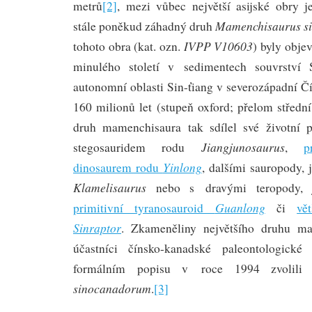
metrů
[2]
, mezi vůbec největší asijské obry 
Mamenchisaurus s
stále poněkud záhadný druh
IVPP V10603
tohoto obra (kat. ozn.
) byly obje
minulého století v sedimentech souvrství
autonomní oblasti Sin-ťiang v severozápadní Čí
160 milionů let (stupeň oxford; přelom střední
druh mamenchisaura tak sdílel své životní p
Jiangjunosaurus
stegosauridem rodu
,
p
Yinlong
dinosaurem rodu
, dalšími sauropody, 
Klamelisaurus
nebo s dravými teropody,
Guanlong
primitivní tyranosauroid
či
vě
Sinraptor
. Zkameněliny největšího druhu ma
účastníci čínsko-kanadské paleontologické
formálním popisu v roce 1994 zvolil
sinocanadorum
.
[3]