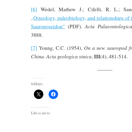
[6]
Wedel, Mathew J.; Cifelli, R. L.; Sand
„Osteology, paleobiology, and relationships of
Acta Palaeontologica
Sauroposeidon“
(PDF).
3888.
On a new sauropod fr
[7]
Young, C.C. (1954),
III
China.
Acta geologica sinica
,
(4), 481-514.
———
Sdílejte:
Líbí se mi to: