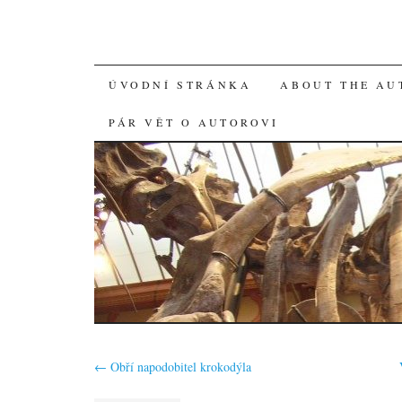
SKIP
ÚVODNÍ STRÁNKA
ABOUT THE AU
TO
PÁR VĚT O AUTOROVI
CONTENT
←
Obří napodobitel krokodýla