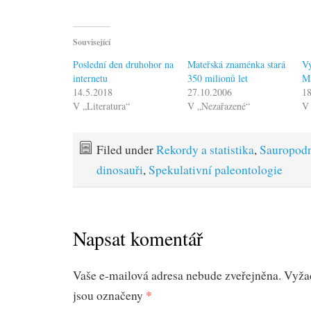
Související
Poslední den druhohor na
Mateřská znaménka stará
Vý
internetu
350 milionů let
M
14.5.2018
27.10.2006
18
V „Literatura“
V „Nezařazené“
V 
Filed under
Rekordy a statistika
,
Sauropod
dinosauři
,
Spekulativní paleontologie
Napsat komentář
Vaše e-mailová adresa nebude zveřejněna.
Vyža
jsou označeny
*