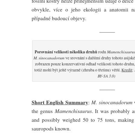
fosilní kostry nelze přinejmenším údaje o délce
obvykle, více o jeho ekologii a anatomii 
případné budoucí objevy.
———
Porovnání velikosti několika druhů
Mamenchisauru
rodu
M. sinocanadorum
ve srovnání s dalšími druhy tohoto asijsk
zobrazen pouze konzervativní odhad velikosti tohoto druhu,
totiž mohl být ještě výrazně (zhruba o třetinu) větší.
Kredit
:
BY-SA 3.0)
———
Short English Summary
M. sinocanadorum
:
w
Mamenchisaurus
the genus
. It was probably 
and possibly weighed 50 to 75 tons, making 
sauropods known.