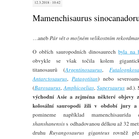
12.3.2018 · 10:42
Mamenchisaurus sinocanador
Pár vět o možném velikostním rekordma
…aneb
O obřích sauropodních dinosaurech
byla na 
obvykle se však točila kolem gigantick
Argentinosaurus
Futalognkos
titanosaurů (
,
Antarctosaurus
Patagotitan
,
) nebo severoame
Barosaurus
Amphicoelias
Supersaurus
(
,
,
ad.).
východní Asie a zejména některé objevy z
kolosální sauropodi žili v období jury a
pomineme například mamenchisaurid
shanshanensis
s odhadovanou délkou až 32 met
Ruyangosaurus giganteus
druhu
rovněž pře