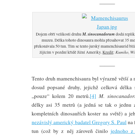
———
M. sinocanadorum
Dojem obří velikosti druhu
dodá replika
muzeu. Délka tohoto dinosaura mohla přesahovat 35 me
překonávala 50 tun. Tím se tento jurský mamenchisaurid blíž
Kumiko, Wi
žijícím v pozdní křídě Jižní Ameriky.
Kredit
:
———
Tento druh mamenchisaura byl výrazně větší a 
dosud popsané druhy, jejichž celková délka 
M. sinocanado
„pouze“ kolem 20 metrů.
[4]
délky asi 35 metrů (a jedná se tak o jednu 
kompletních dinosauřích koster na světě) a j
nezávislý americký badatel Gregory S. Paul
na 
tun (což by z něj zároveň činilo
jednoho z 