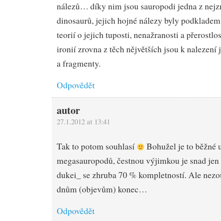
nálezů… díky nim jsou sauropodi jedna z nej
dinosaurů, jejich hojné nálezy byly podkladem
teorií o jejich tuposti, nenažranosti a přerostlo
ironií zrovna z těch nějvětších jsou k nalezení
a fragmenty.
Odpovědět
autor
27.1.2012 at 13:41
Tak to potom souhlasí
Bohužel je to běžné 
megasauropodů, čestnou výjimkou je snad jen
dukei_ se zhruba 70 % kompletností. Ale nezo
dnům (objevům) konec…
Odpovědět