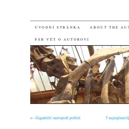
SKIP
ÚVODNÍ STRÁNKA
ABOUT THE AU
TO
PÁR VĚT O AUTOROVI
CONTENT
←
Gigantičtí sauropodi potřetí
5 nejzajímavě