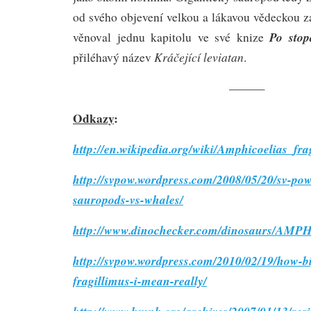
od svého objevení velkou a lákavou vědeckou
Po sto
věnoval jednu kapitolu ve své knize
Kráčející leviatan
přiléhavý název
.
———
Odkazy
:
http://en.wikipedia.org/wiki/Amphicoelias_fra
http://svpow.wordpress.com/2008/05/20/sv-p
sauropods-vs-whales/
http://www.dinochecker.com/dinosaurs/AM
http://svpow.wordpress.com/2010/02/19/how-b
fragillimus-i-mean-really/