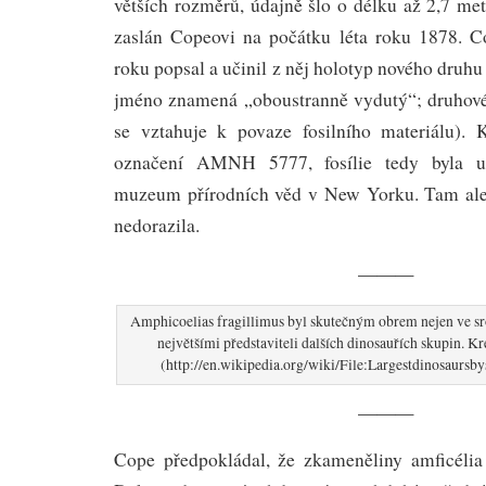
větších rozměrů, údajně šlo o délku až 2,7 me
zaslán Copeovi na počátku léta roku 1878. C
roku popsal a učinil z něj holotyp nového druh
jméno znamená „oboustranně vydutý“; druhové
se vztahuje k povaze fosilního materiálu). 
označení AMNH 5777, fosílie tedy byla u
muzeum přírodních věd v New Yorku. Tam ale 
nedorazila.
———
Amphicoelias fragillimus byl skutečným obrem nejen ve sro
největšími představiteli dalších dinosauřích skupin. K
(http://en.wikipedia.org/wiki/File:Largestdinosaursb
———
Cope předpokládal, že zkameněliny amficélia