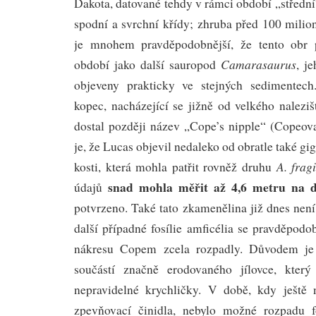
Dakota, datované tehdy v rámci období „střední
spodní a svrchní křídy; zhruba před 100 milion
je mnohem pravděpodobnější, že tento obr 
Camarasaurus
období jako další sauropod
, j
objeveny prakticky ve stejných sedimentec
kopec, nacházející se jižně od velkého nalezi
dostal později název „Cope’s nipple“ (Copeov
je, že Lucas objevil nedaleko od obratle také gi
A. frag
kosti, která mohla patřit rovněž druhu
snad mohla měřit až 4,6 metru na 
údajů
potvrzeno. Také tato zkamenělina již dnes není 
další případné fosílie amficélia se pravděpod
nákresu Copem zcela rozpadly. Důvodem je 
součástí značně erodovaného jílovce, kter
nepravidelné krychličky. V době, kdy ještě n
zpevňovací činidla, nebylo možné rozpadu f