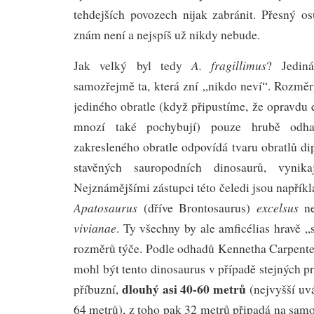
tehdejších povozech nijak zabránit. Přesný os
znám není a nejspíš už nikdy nebude.
A. fragillimus
Jak velký byl tedy
? Jedin
samozřejmě ta, která zní „nikdo neví“. Rozm
jediného obratle (když připustíme, že opravdu e
mnozí také pochybují) pouze hrubě odh
zakresleného obratle odpovídá tvaru obratlů dip
stavěných sauropodních dinosaurů, vynikaj
Nejznámějšími zástupci této čeledi jsou napřík
Apatosaurus
excelsus
(dříve Brontosaurus)
ne
vivianae
. Ty všechny by ale amficélias hravě „s
rozměrů týče. Podle odhadů Kennetha Carpenter
mohl být tento dinosaurus v případě stejných pr
dlouhý asi 40-60 metrů
příbuzní,
(nejvyšší uv
64 metrů), z toho pak 32 metrů připadá na sam