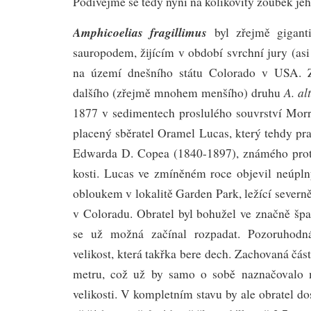
Podívejme se tedy nyní na kolíkovitý zoubek je
Amphicoelias fragillimus
byl zřejmě gigan
sauropodem, žijícím v období svrchní jury (asi
na území dnešního státu Colorado v USA. Z
A. al
dalšího (zřejmě mnohem menšího) druhu
1877 v sedimentech proslulého souvrství Morr
placený sběratel Oramel Lucas, který tehdy pr
Edwarda D. Copea (1840-1897), známého prota
kosti. Lucas ve zmíněném roce objevil neúpln
obloukem v lokalitě Garden Park, ležící sever
v Coloradu. Obratel byl bohužel ve značně špa
se už možná začínal rozpadat. Pozoruhodn
velikost, která takřka bere dech. Zachovaná část
metru, což už by samo o sobě naznačovalo m
velikosti. V kompletním stavu by ale obratel 