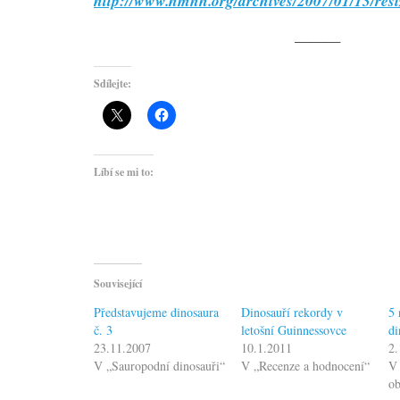
http://www.hmnh.org/archives/2007/01/13/resi
———
Sdílejte:
Líbí se mi to:
Související
Představujeme dinosaura
Dinosauří rekordy v
5 
č. 3
letošní Guinnessovce
di
23.11.2007
10.1.2011
2.
V „Sauropodní dinosauři“
V „Recenze a hodnocení“
V 
o