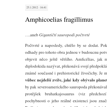
25.1.2012 · 16:41
Amphicoelias fragillimus
Gigantičtí sauropodi počtvrté
….aneb
Počtvrté a naposledy, chtělo by se dodat. Pok
odhady pro tohoto obra jednou v budoucnu potvr
objevit něco ještě většího. Amficélias, jak
diplodokida nazývat, překonává svojí předpokl
známé současné i prehistorické živočichy. Je 
vůbec nejdelší zvíře, jaké kdy obývalo plan
by pak severoamerického sauropoda překonával 
protějšek bruhatkajosaurus (viz předchoz
pochybnosti o jeho reálné existenci jsou znač