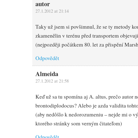
autor
27.1.2012 at 21:14
Taky už jsem si povšimnul, že se ty metody ko
zkamenělin v terénu před transportem objevují
(nejpozději počátkem 80. let za přispění Mar
Odpovědět
Almeida
27.1.2012 at 21:58
Keď už sa tu spomína aj A. altus, prečo autor 
brontodiplodocus? Alebo je azda validita toh
(aby nedôšlo k nedorozumeniu – nejde mi o výč
ktorého stránky som verným čitateľom)
Odpovědět