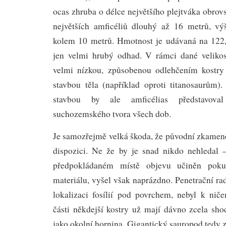
ocas zhruba o délce největšího plejtváka obro
největších amficéliů dlouhý až 16 metrů, vý
kolem 10 metrů. Hmotnost je udávaná na 122,
jen velmi hrubý odhad. V rámci dané velikos
velmi nízkou, způsobenou odlehčením kostry 
stavbou těla (například oproti titanosaurům).
stavbou by ale amficélias představova
suchozemského tvora všech dob.
Je samozřejmě velká škoda, že původní zkameně
dispozici. Ne že by je snad nikdo nehledal 
předpokládaném místě objevu učiněn poku
materiálu, vyšel však naprázdno. Penetrační ra
lokalizaci fosílií pod povrchem, nebyl k nič
části někdejší kostry už mají dávno zcela sho
jako okolní hornina. Gigantický sauropod tedy z