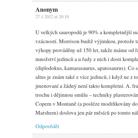
Anonym
27.1.2012 at 20:10
U velkých sauropodů je 90% a kompletnější ma
vzácností. Morrison budiž výjimkou, protože t
výkopy prováděny už 150 let, takže máme od ř
množství jedinců a u řady z nich i dosti kompl
(diplodokus, kamarasaurus, apatosaurus). Co se
altus je znám také z více jedinců, i když ne z t
jmenovaní a žádný není takto kompletní. A. fr
trochu i dějinnou smůlu – techniky plasterová
Copem v Montaně (a posléze modifikovány do
Marshem) doslova jen pár měsíců po tomto ná
Odpovědět