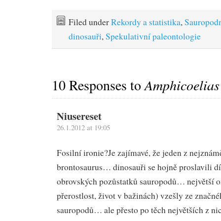
Filed under
Rekordy a statistika
,
Sauropod
dinosauři
,
Spekulativní paleontologie
10 Responses to
Amphicoelias 
Niusereset
26.1.2012 at 19:05
Fosilní ironie?
Je zajímavé, že jeden z nejznám
brontosaurus… dinosauři se hojně proslavili 
obrovských pozůstatků sauropodů… největší om
přerostlost, život v bažinách) vzešly ze značn
sauropodů… ale přesto po těch největších z ni