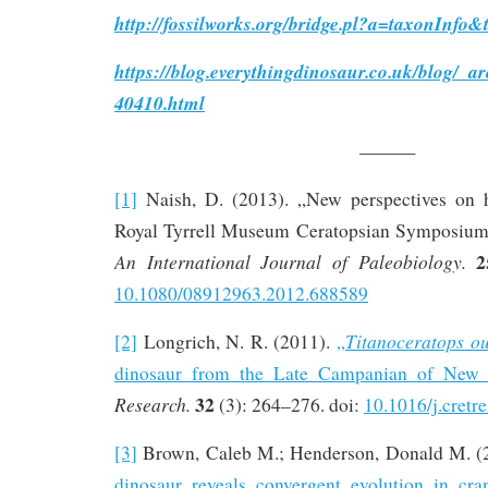
http://fossilworks.org/bridge.pl?a=taxonInf
https://blog.everythingdinosaur.co.uk/blog/_a
40410.html
———
[1]
Naish, D. (2013). „New perspectives on h
Royal Tyrrell Museum Ceratopsian Symposiu
2
An International Journal of Paleobiology.
10.1080/08912963.2012.688589
Titanoceratops o
[2]
Longrich, N. R. (2011).
„
dinosaur from the Late Campanian of New
32
Research.
(3): 264–276. doi:
10.1016/j.cretr
[3]
Brown, Caleb M.; Henderson, Donald M. (
dinosaur reveals convergent evolution in cra