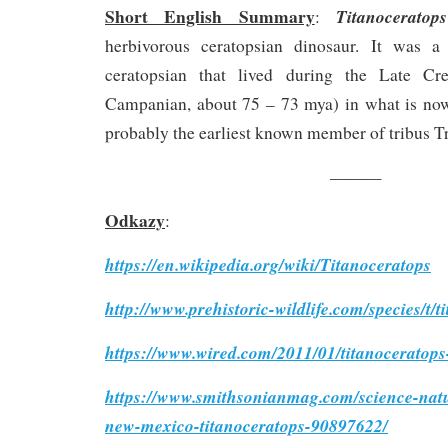
Short English Summary
Titanoceratops
:
herbivorous ceratopsian dinosaur. It was a
ceratopsian that lived during the Late Cre
Campanian, about 75 – 73 mya) in what is no
probably the earliest known member of tribus Tr
———
Odkazy
:
https://en.wikipedia.org/wiki/Titanoceratops
http://www.prehistoric-wildlife.com/species/t/t
https://www.wired.com/2011/01/titanoceratops
https://www.smithsonianmag.com/science-natu
new-mexico-titanoceratops-90897622/