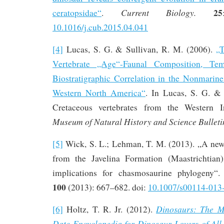
25
Current Biology.
ceratopsidae“
.
10.1016/j.cub.2015.04.041
[4]
Lucas, S. G. & Sullivan, R. M. (2006).
„T
Vertebrate „Age“-Faunal Composition, Tem
Biostratigraphic Correlation in the Nonmarin
Western North America“
. In Lucas, S. G. &
Cretaceous vertebrates from the Western I
Museum of Natural History and Science Bulleti
[5]
Wick, S. L.; Lehman, T. M. (2013). „A new
from the Javelina Formation (Maastrichtia
implications for chasmosaurine phylogeny“
100
(2013): 667–682. doi:
10.1007/s00114-013
Dinosaurs: The M
[6]
Holtz, T. R. Jr. (2012).
Date Encyclopedia for Dinosaur Lovers of All