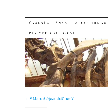
SKIP
ÚVODNÍ STRÁNKA
ABOUT THE AU
TO
PÁR VĚT O AUTOROVI
CONTENT
←
V Montaně objeven další „rexík“