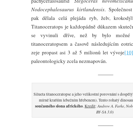
Stegoceras novomexican
pachycefalosaurid
Nodocephalosaurus kirtlandensis
. Společnos
pak dělala celá plejáda ryb, želv, krokodý
Titanoceratops je každopádně důkazem skutečno
se vyvinuli dříve, než by bylo možné 
titanoceratopsem a časově následujícím eotri
zeje propast asi 3 až 5 milionů let vývoje
[10
paleontologicky zcela nezmapován.
———
Silueta titanoceratopse a jeho velikostní porovnání s dospě
mírně kratším lebečním hřebenem). Tento rohatý dinosa
současného slona afrického
Andrew A. Farke, No
.
Kredit
:
BY-SA 3.0)
———