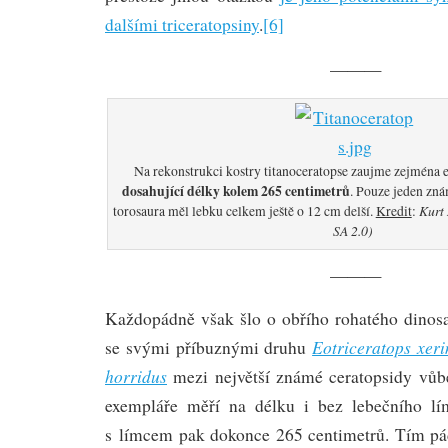
dalšími triceratopsiny
.
[6]
———
Na rekonstrukci kostry titanoceratopse zaujme zejména 
dosahující délky kolem 265 centimetrů
. Pouze jeden zn
Kurt
torosaura měl lebku celkem ještě o 12 cm delší.
Kredit
:
SA 2.0)
———
Každopádně však šlo o obřího rohatého dinosau
Eotriceratops xeri
se svými příbuznými druhu
horridus
mezi největší známé ceratopsidy vůb
exempláře měří na délku i bez lebečního lí
s límcem pak dokonce 265 centimetrů. Tím pá