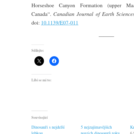
Horseshoe Canyon Formation (upper Maast
Canadian Journal of Earth Sciences
Canada“.
doi:
10.1139/E07-011
———
Sdílejte:
Líbí se mi to:
Související
Dinosauři s nejdelší
5 nejzajímavějších
Kr
lebkou
nových dinosaurů roku
6.