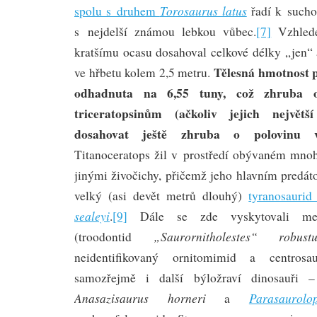
Torosaurus latus
spolu s druhem
řadí k such
s nejdelší známou lebkou vůbec.
[7]
Vzhlede
kratšímu ocasu dosahoval celkové délky „jen“ 
Tělesná hmotnost 
ve hřbetu kolem 2,5 metru.
odhadnuta na 6,55 tuny, což zhruba o
triceratopsinům (ačkoliv jejich největ
dosahovat ještě zhruba o polovinu vě
Titanoceratops žil v prostředí obývaném mnoh
jinými živočichy, přičemž jeho hlavním predá
velký (asi devět metrů dlouhý)
tyranosauri
sealeyi
.
[9]
Dále se zde vyskytovali menš
„Saurornitholestes“ robustu
(troodontid
neidentifikovaný ornitomimid a centrosa
samozřejmě i další býložraví dinosauři –
Anasazisaurus horneri
Parasaurolo
a