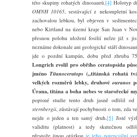
této skupiny rohatých dinosaurů.
[4]
Holotyp di
OMNH 10165
, sestávající z nekompletní ko
zachovalou lebkou, byl objeven v sedimentec
nebo Kirtland na území kraje San Juan v N
přesnou polohu uložení fosilií nelze již s ji
neznáme dokonale ani geologické stáří dinosaura 
jde o pozdní kampán, dobu před zhruba 75 
Longrich zvolil pro obřího ceratopsida půs
jméno
(„titánská rohatá tv
Titanoceratops
velkých rozměrů lebky, druhové
p
ouranos
Úrana, titána a boha nebes ve starořecké myt
popisné studie tento druh jasně odlišil o
sternbergii
, zůstávají pochybnosti o tom, zda v
nejde o jeden a ten samý druh.
[5]
Jisté výz
validitu (platnost) a tedy skutečnou odlišn
přestože jinou otázkou
je jeho potenciální s