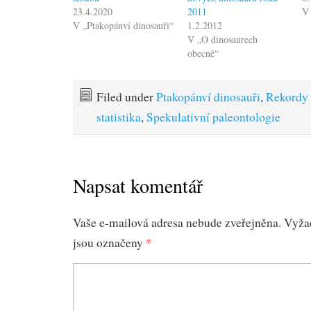
23.4.2020
2011
V 
V „Ptakopánví dinosauři“
1.2.2012
V „O dinosaurech
obecně“
Filed under
Ptakopánví dinosauři
,
Rekordy 
statistika
,
Spekulativní paleontologie
Napsat komentář
Vaše e-mailová adresa nebude zveřejněna.
Vyža
jsou označeny
*