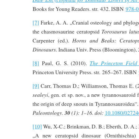
Books for Young Readers. str. 432. ISBN
978-0
[7]
Farke, A. A. „Cranial osteology and phyloge
Torosaurus latu
the chasmosaurine ceratopsid
Horns and Beaks: Ceratop
Carpenter (ed.).
Dinosaurs
. Indiana Univ. Press (Bloomington),
The Princeton Field
[8]
Paul, G. S. (2010).
Princeton University Press. str. 265–267. ISBN
[9]
Carr, Thomas D.; Williamson, Thomas E. (2
sealeyi
, gen. et sp. nov., a new tyrannosauroi
the origin of deep snouts in Tyrannosauroidea“
Paleontology.
30
(1): 1–16. doi:
10.1080/0272
[10]
Wu, X-C.; Brinkman, D. B.; Eberth, D. A.;
„A new ceratopsid dinosaur (Ornithischia)