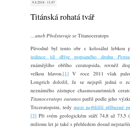
9.4.2018 · 11:47
Titánská rohatá tvář
…aneb Představuje se
Titanoceratops
Původně byl tento obr s kolosální lebkou
Penta
jedince již dříve popsaného druhu
známějšího obřího ceratopsida, rovněž dis
velkou hlavou.
[1]
V roce 2011 však paleo
Longrich doložil, že se nejspíš jedná o z
neznámého zástupce chasmosaurinních cerato
Titanoceratops
ouranos
patřil podle jeho výz
Triceratopsini, tedy
mezi nejbližší příbuzné pr
[3]
Při svém geologickém stáří 74,8 až 73,5 
milionu let je také s přehledem dosud nejsta