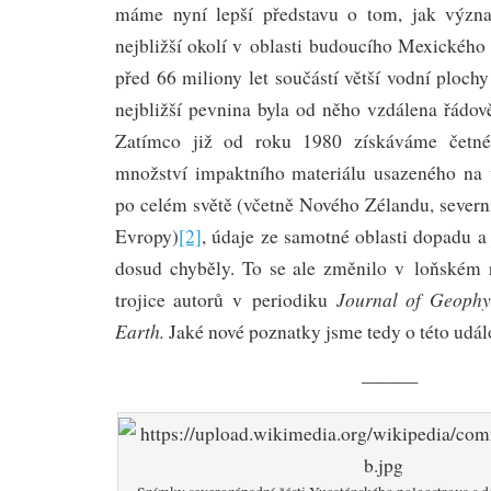
máme nyní lepší představu o tom, jak význ
nejbližší okolí v oblasti budoucího Mexického
před 66 miliony let součástí větší vodní plochy
nejbližší pevnina byla od něho vzdálena řádov
Zatímco již od roku 1980 získáváme četné
množství impaktního materiálu usazeného na 
po celém světě (včetně Nového Zélandu, severn
Evropy)
[2]
, údaje ze samotné oblasti dopadu a 
dosud chyběly. To se ale změnilo v loňském 
Journal of Geophy
trojice autorů v periodiku
Earth
.
Jaké nové poznatky jsme tedy o této událo
———