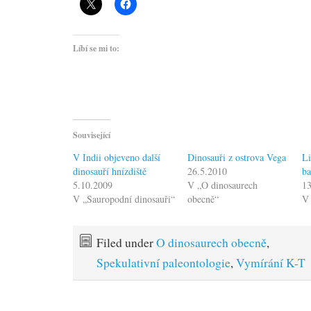
Líbí se mi to:
Související
V Indii objeveno další
Dinosauři z ostrova Vega
Li
dinosauří hnízdiště
26.5.2010
b
5.10.2009
V „O dinosaurech
13
V „Sauropodní dinosauři“
obecně“
V 
Filed under
O dinosaurech obecně
,
Spekulativní paleontologie
,
Vymírání K-T