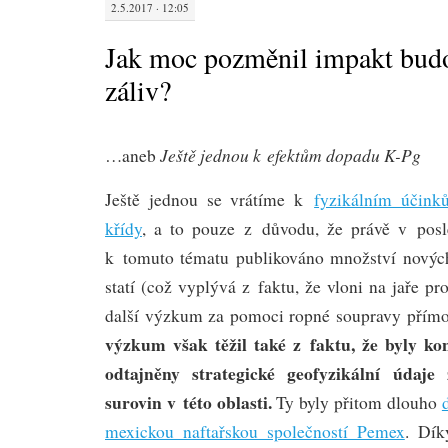
2.5.2017 · 12:05
Jak moc pozměnil impakt bud
záliv?
Ještě jednou k efektům dopadu K-Pg
…aneb
Ještě jednou se vrátíme k
fyzikálním účink
křídy
, a to pouze z důvodu, že právě v posl
k tomuto tématu publikováno množství novýc
statí (což vyplývá z faktu, že vloni na jaře p
další výzkum za pomoci ropné soupravy přímo
výzkum však těžil také z faktu, že byly kon
odtajněny strategické geofyzikální údaje
surovin v této oblasti.
Ty byly přitom dlouho
mexickou naftařskou společností Pemex
. Dí