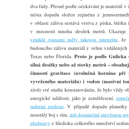
dva řády. Přesně podle očekávání je materiál v 
místa dopadu složen zejména z jemnozrnnéh
v oblasti zálivu sestává vrstva z písku, štěrku
v mocnosti mnoha desítek metrů. Ukazuje
vzniklé tsunami měly takovou intenzitu
, že 
budoucího zálivu materiál z velmi vzdálených o
Proto je podle Gulicka
Texas nebo Florida.
silná desítky nebo až stovky metrů – obsahu
činností gravitace (uvolněná hornina při 
vyvrženého materiálu) i vodou (masivní ts
závěr své studie konstatováním, že bylo vždy ob
energické události, jako je zemětřesení,
sopeč
jaderná exploze
. V případě dopadu planetky 
neustálý boj s tím,
mít dostatečně otevřenou mys
představy
z hlediska celkového množství sedime