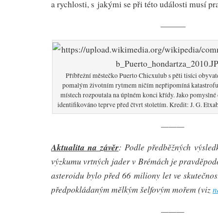
a rychlosti, s jakými se při této události musí pr
———
Příbřežní městečko Puerto Chicxulub s pěti tisíci obyva
pomalým životním rytmem ničím nepřipomíná katastrofu, 
místech rozpoutala na úplném konci křídy. Jako pomyslné
identifikováno teprve před čtvrt stoletím. Kredit: J. G. Etxa
———
Aktualita na závěr
: Podle předběžných výsledk
výzkumu vrtných jader v Brémách je pravděpod
asteroidu bylo před 66 miliony let ve skutečnos
předpokládaným mělkým šelfovým mořem (viz
n
———