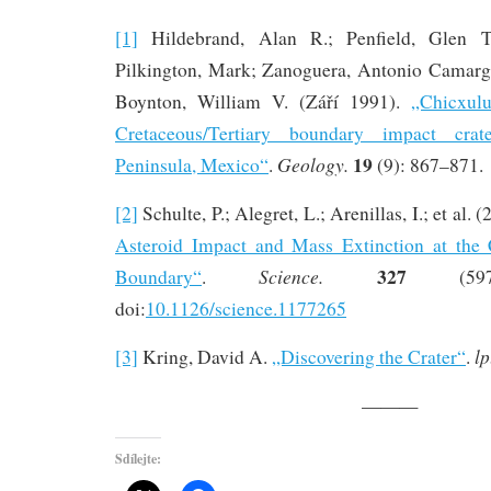
[1]
Hildebrand, Alan R.; Penfield, Glen T
Pilkington, Mark; Zanoguera, Antonio Camargo
Boynton, William V. (Září 1991).
„Chicxulu
Cretaceous/Tertiary boundary impact cra
19
Geology.
Peninsula, Mexico“
.
(9): 867–871.
[2]
Schulte, P.; Alegret, L.; Arenillas, I.; et al. 
Asteroid Impact and Mass Extinction at the 
327
Science.
Boundary“
.
(5970
doi:
10.1126/science.1177265
lp
[3]
Kring, David A.
„Discovering the Crater“
.
———
Sdílejte: