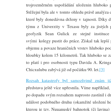
trojrozměrném uspořádání uloženin hluboko 
Stěžejní byla ale v tomto ohledu právě analýza 
které byly donedávna drženy v tajnosti. Díky
týmu z Univerzity v Texasu byly za jistých
geofyzik Sean Gulick ze stejné instituc
svými kolegy pustit do práce. Získal tak lepší
objemu a povaze hraničních vrstev hluboko pod
hloubky kolem 15 kilometrů. Tak hluboko se za
to platí i pro osobnosti typu Davida A. Krin
Chicxulubu zabývá již od počátku 90. let.
[3]
Rozsah katastrofy byl samozřejmě znám ji
představa ještě více upřesnila. Víme například,
po dopadu svým rozsahem naprosto zastínil i d
událost podobného druhu (okamžité uložení ho
kterou je tzv. Nuuanuský bahnotok (či lavina) 