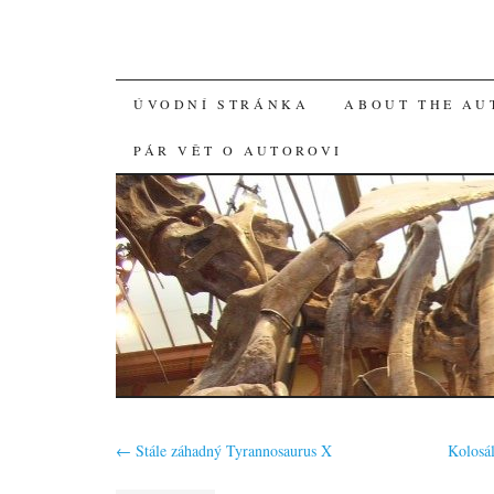
SKIP
ÚVODNÍ STRÁNKA
ABOUT THE AU
TO
PÁR VĚT O AUTOROVI
CONTENT
←
Stále záhadný Tyrannosaurus X
Kolosá