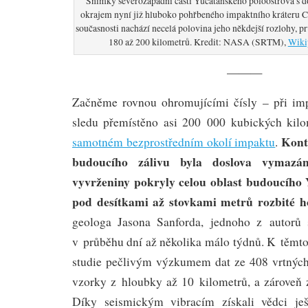
Snímky severozápadní části Yucatánského poloostrova s
okrajem nyní již hluboko pohřbeného impaktního kráteru C
současnosti nachází necelá polovina jeho někdejší rozlohy, pr
180 až 200 kilometrů. Kredit: NASA (SRTM),
Wiki
———
Začněme rovnou ohromujícími čísly – při im
sledu přemístěno asi 200 000 kubických kil
Kont
samotném bezprostředním okolí impaktu
.
budoucího zálivu byla doslova vymazán
vyvrženiny pokryly celou oblast budoucího
pod desítkami až stovkami metrů rozbité h
geologa Jasona Sanforda, jednoho z autorů s
v průběhu dní až několika málo týdnů. K těmto 
studie pečlivým výzkumem dat ze 408 vrtných 
vzorky z hloubky až 10 kilometrů, a zároveň 
Díky seismickým vibracím získali vědci ješ