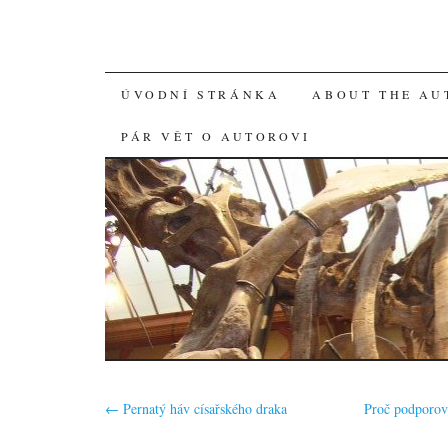
SKIP
ÚVODNÍ STRÁNKA
ABOUT THE AU
TO
PÁR VĚT O AUTOROVI
CONTENT
←
Pernatý háv císařského draka
Proč podporov