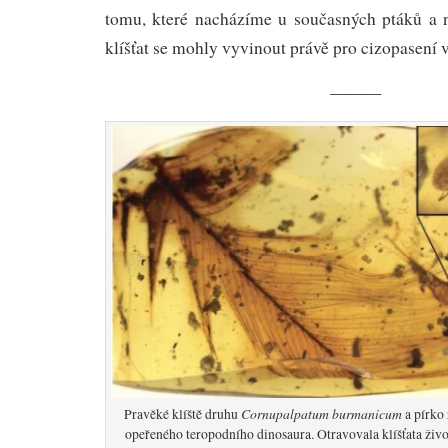
tomu, které nacházíme u současných ptáků a n
klíšťat se mohly vyvinout právě pro cizopasení 
———
Cornupalpatum burmanicum
Pravěké klíště druhu
a pírko
opeřeného teropodního dinosaura. Otravovala klíšťata ži