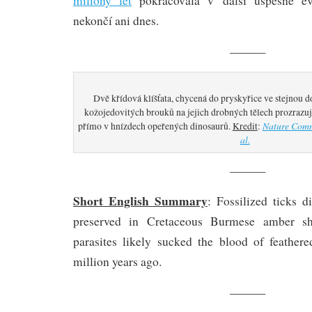
miliony let
pokračovala v další úspěšné evo
nekončí ani dnes.
———
Dvě křídová klíšťata, chycená do pryskyřice ve stejnou 
kožojedovitých brouků na jejich drobných tělech prozrazuj
Nature Comm
přímo v hnízdech opeřených dinosaurů.
Kredit
:
al.
———
Short English Summary
: Fossilized ticks d
preserved in Cretaceous Burmese amber sh
parasites likely sucked the blood of feather
million years ago.
———