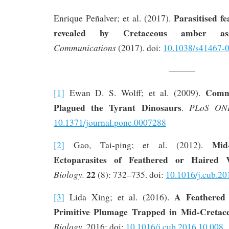
Parasitised f
Enrique Peñalver; et al. (2017).
revealed by Cretaceous amber ass
Communications
(2017). doi:
10.1038/s41467-
———
Comm
[1]
Ewan D. S. Wolff; et al. (2009).
Plagued the Tyrant Dinosaurs
PLoS ON
.
10.1371/journal.pone.0007288
Mid
[2]
Gao, Tai-ping; et al. (2012).
Ectoparasites of Feathered or Haired V
22
Biology.
(8): 732–735. doi:
10.1016/j.cub.20
A Feathered 
[3]
Lida Xing; et al. (2016).
Primitive Plumage Trapped in Mid-Creta
Biology
, 2016; doi:
10.1016/j.cub.2016.10.008