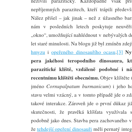
neživili paraziticky. Každopádně však p
nepříjemných parazitech, kteří trápili předev
Nález přišel – jak jinak – než z úžasného bar
nám v posledních letech poskytuje neuvěřit
„okno“, umožňující nahlédnout v nebývalých de
let staré minulosti. Na blogu již byl zmíněn zdej
Ny
hmyzu
i
opeřeného dinosauřího ocasu
.
[3]
pera jakéhosi teropodního dinosaura, kt
parazitické klíště, vzdáleně podobné i
recentnímu klíštěti obecnému.
Objev klíštěte 
Cornupalpatum burmanicum
jméno
) i jeho h
stavu velmi vzácný, a v tomto případě jde o zda
takové interakce. Zároveň jde o první důkaz j
skutečnosti, že pravěká klíšťata využívala s
podobně jako dnes. Stavba pera zachovaného v 
že
tehdejší opeření dinosauři
měli pernatý inte