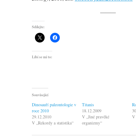
———
Sdílejte:
Líbí se mi to:
Související
Dinosauří paleontologie v
Titanis
Ro
roce 2010
18.12.2009
30
29.12.2010
V „Jiné pravěké
V 
V „Rekordy a statistika“
organizmy“