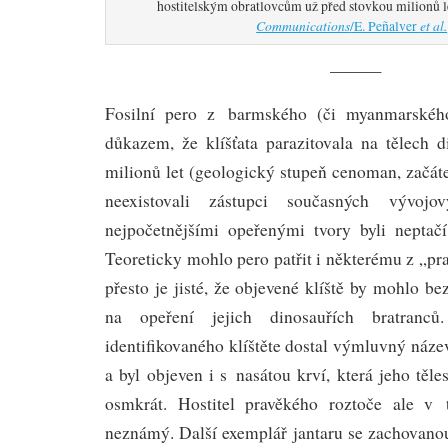
hostitelským obratlovcům už před stovkou milionů 
Communications
et al.
/E. Peñalver
———
Fosilní pero z barmského (či myanmarského
důkazem, že klíšťata parazitovala na tělech d
milionů let (geologický stupeň cenoman, začáte
neexistovali zástupci současných vývojo
nejpočetnějšími opeřenými tvory byli neptačí
Teoreticky mohlo pero patřit i některému z „pra
přesto je jisté, že objevené klíště by mohlo be
na opeření jejich dinosauřích bratranc
identifikovaného klíštěte dostal výmluvný náz
a byl objeven i s nasátou krví, která jeho těle
osmkrát. Hostitel pravěkého roztoče ale v 
neznámý. Další exemplář jantaru se zachovanou 