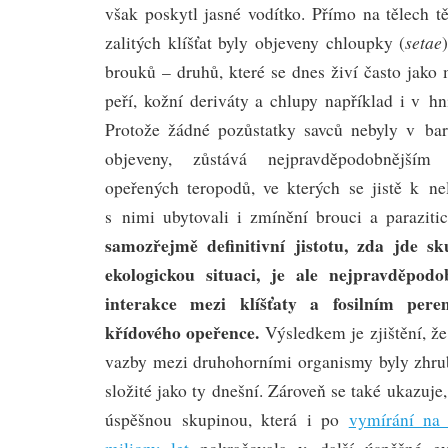
však poskytl jasné vodítko. Přímo na tělech t
setae
zalitých klíšťat byly objeveny chloupky (
brouků – druhů, které se dnes živí často jako 
peří, kožní deriváty a chlupy například i v h
Protože žádné pozůstatky savců nebyly v ba
objeveny, zůstává nejpravděpodobnějším
opeřených teropodů, ve kterých se jistě k nel
s nimi ubytovali i zmínění brouci a parazitic
samozřejmě definitivní jistotu, zda jde s
ekologickou situaci, je ale nejpravděpodo
interakce mezi klíšťaty a fosilním pe
křídového opeřence.
Výsledkem je zjištění, ž
vazby mezi druhohorními organismy byly zhru
složité jako ty dnešní. Zároveň se také ukazuje,
úspěšnou skupinou, která i po
vymírání na