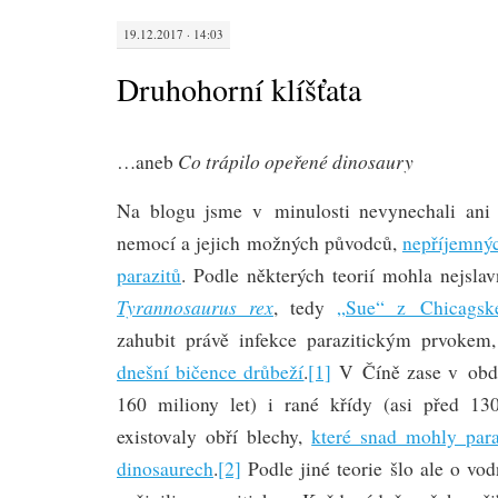
19.12.2017 · 14:03
Druhohorní klíšťata
Co trápilo opeřené dinosaury
…aneb
Na blogu jsme v minulosti nevynechali ani 
nemocí a jejich možných původců,
nepříjemnýc
parazitů
. Podle některých teorií mohla nejslav
Tyrannosaurus rex
, tedy
„Sue“ z Chicagsk
zahubit právě infekce parazitickým prvokem
dnešní bičence drůbeží
.
[1]
V Číně zase v obdo
160 miliony let) i rané křídy (asi před 13
existovaly obří blechy,
které snad mohly para
dinosaurech
.
[2]
Podle jiné teorie šlo ale o vodn