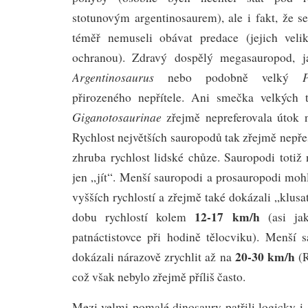
stotunovým argentinosaurem), ale i fakt, že 
téměř nemuseli obávat predace (jejich velik
ochranou). Zdravý dospělý megasauropod, 
Argentinosaurus
Pu
nebo podobně velký
přirozeného nepřítele. Ani smečka velkých 
Giganotosaurinae
zřejmě nepreferovala útok n
Rychlost největších sauropodů tak zřejmě nepř
zhruba rychlost lidské chůze. Sauropodi totiž 
jen „jít“. Menší sauropodi a prosauropodi mohl
vyšších rychlostí a zřejmě také dokázali „klusa
12-17 km/h
dobu rychlostí kolem
(asi jak
patnáctistovce při hodině tělocviku). Menší
20-30 km/h
dokázali nárazově zrychlit až na
(R
což však nebylo zřejmě příliš často.
Mezi velmi pomalé dinosaury patřili logicky i