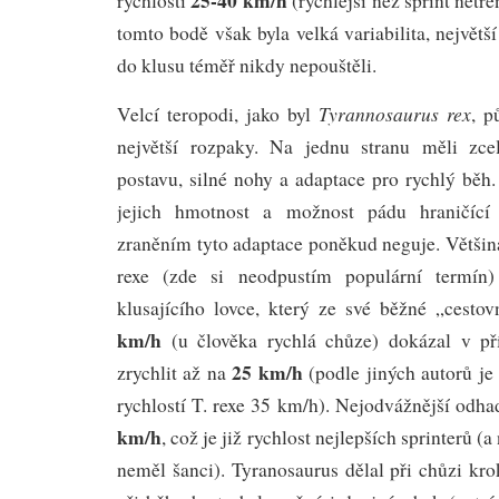
rychlosti
(rychlejší než sprint netr
tomto bodě však byla velká variabilita, největš
do klusu téměř nikdy nepouštěli.
Tyrannosaurus rex
Velcí teropodi, jako byl
, 
největší rozpaky. Na jednu stranu měli zcel
postavu, silné nohy a adaptace pro rychlý běh
jejich hmotnost a možnost pádu hraničící
zraněním tyto adaptace poněkud neguje. Většina
rexe (zde si neodpustím populární termín) 
klusajícího lovce, který ze své běžné „cesto
km/h
(u člověka rychlá chůze) dokázal v př
25 km/h
zrychlit až na
(podle jiných autorů je
rychlostí T. rexe 35 km/h). Nejodvážnější odha
km/h
, což je již rychlost nejlepších sprinterů (
neměl šanci). Tyranosaurus dělal při chůzi kr