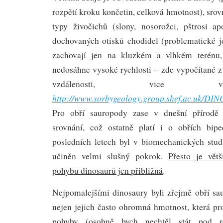
rozpětí kroku končetin, celková hmotnost), sr
typy živočichů (slony, nosorožci, pštrosi a
dochovaných otisků chodidel (problematické je
zachovají jen na kluzkém a vlhkém terénu,
nedosáhne vysoké rychlosti – zde vypočítané z v
vzdálenosti, vice 
http://www.sorbygeology.group.shef.ac.uk/DIN
Pro obří sauropody zase v dnešní přírodě n
srovnání, což ostatně platí i o obřích bip
posledních letech byl v biomechanických stud
učiněn velmi slušný pokrok.
Přesto je vět
pohybu dinosaurů jen přibližná
.
Nejpomalejšími dinosaury byli zřejmě obří sau
nejen jejich často ohromná hmotnost, která pr
pohyby (osobně bych nechtěl stát pod ro