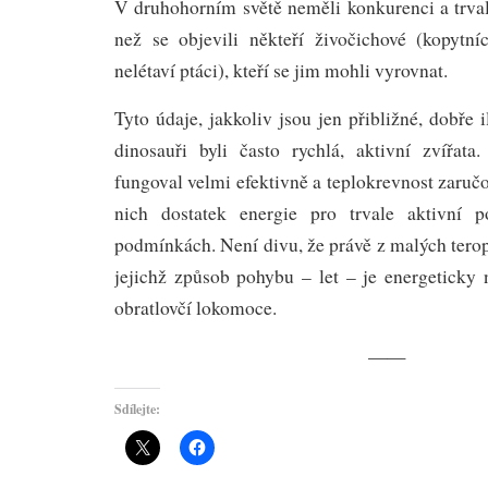
V druhohorním světě neměli konkurenci a trval
než se objevili někteří živočichové (kopytní
nelétaví ptáci), kteří se jim mohli vyrovnat.
Tyto údaje, jakkoliv jsou jen přibližné, dobře i
dinosauři byli často rychlá, aktivní zvířata
fungoval velmi efektivně a teplokrevnost zaručo
nich dostatek energie pro trvale aktivní 
podmínkách. Není divu, že právě z malých terop
jejichž způsob pohybu – let – je energeticky
obratlovčí lokomoce.
——
Sdílejte: