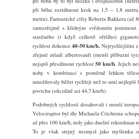
při běhu by to byl možná i dvojnásobek (netr
při běhu roztáhnout krok na 1,5 – 1,8 metru
metru). Fantastické cifry Roberta Bakkera (až
samozřejmě s klidným svědomím pominout. 
stavěného (i když celkově většího) gigano
40-50
km/h.
rychlost dokonce
Nejrychlejšími z
zřejmě mladí albertosauři (menší příbuzní tyr
50 km/h
nejspíš přesáhnout rychlost
. Jejich n
nohy v kombinaci s poměrně lehkou těles
umožňovaly běžet rychleji než to umí nejlepší l
povrchu (oficiálně asi 44,7 km/h).
Podobných rychlostí dosahovali i menší teropo
Velociraptor byl dle Michaela Crichtona schop
až přes 100 km/h, tedy jako dnešní rekordman m
To je však stejný nesmysl jako myšlenka ot