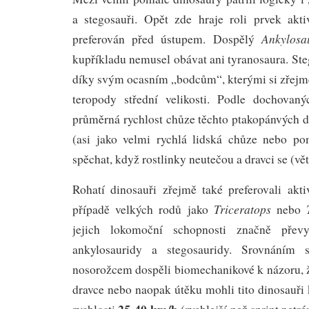
a stegosauři. Opět zde hraje roli prvek akti
Ankylosa
preferován před ústupem. Dospělý
kupříkladu nemusel obávat ani tyranosaura. St
díky svým ocasním „bodcům“, kterými si zřejmě
teropody střední velikosti. Podle dochovan
průměrná rychlost chůze těchto ptakopánvých 
(asi jako velmi rychlá lidská chůze nebo p
spěchat, když rostlinky neutečou a dravci se (vět
Rohatí dinosauři zřejmě také preferovali akti
Triceratops
případě velkých rodů jako
nebo
jejich lokomoční schopnosti značně přev
ankylosauridy a stegosauridy. Srovnáním
nosorožcem dospěli biomechanikové k názoru, ž
dravce nebo naopak útěku mohli tito dinosauři
25-40 km/h