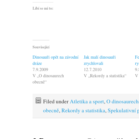
Líbí se mi to:
Související
Dinosauři opět na závodní
Jak malí dinosauři
F
dráze
zrychlovali
ry
7.9.2009
12.7.2010
9.
V „O dinosaurech
V „Rekordy a statistika“
V 
obecně“
Filed under
Atletika a sport
,
O dinosaurech
obecně
,
Rekordy a statistika
,
Spekulativní 