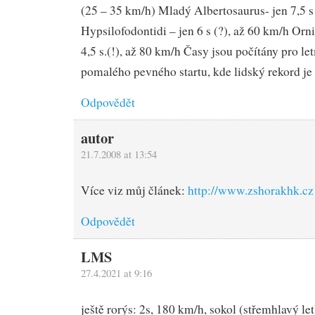
(25 – 35 km/h) Mladý Albertosaurus- jen 7,5 s
Hypsilofodontidi – jen 6 s (?), až 60 km/h Orn
4,5 s.(!), až 80 km/h Časy jsou počítány pro l
pomalého pevného startu, kde lidský rekord je 8
Odpovědět
autor
21.7.2008 at 13:54
Více viz můj článek:
http://www.zshorakhk.cz
Odpovědět
LMS
27.4.2021 at 9:16
ještě rorýs: 2s, 180 km/h, sokol (střemhlavý le