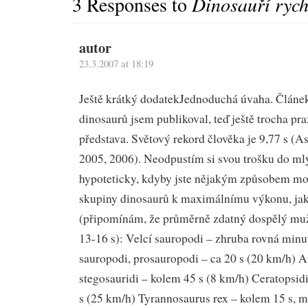
3 Responses to
Dinosauří rych
autor
23.3.2007 at 18:19
Ještě krátký dodatek
Jednoduchá úvaha. Článek
dinosaurů jsem publikoval, teď ještě trocha pra
představa. Světový rekord člověka je 9,77 s (
2005, 2006). Neodpustím si svou trošku do ml
hypoteticky, kdyby jste nějakým způsobem mot
skupiny dinosaurů k maximálnímu výkonu, jaký
(připomínám, že průměrně zdatný dospělý muž
13-16 s): Velcí sauropodi – zhruba rovná min
sauropodi, prosauropodi – ca 20 s (20 km/h) A
stegosauridi – kolem 45 s (8 km/h) Ceratopsidi
s (25 km/h) Tyrannosaurus rex – kolem 15 s, m