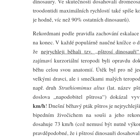
dinosaury. Ve skutečnosti dosahovali dromeosau
troodontidi maximálních rychlostí také spíše 
je hodně, víc než 90% ostatních dinosaurů).
Rekordmani podle pravidla zachování eskalace 
na konec. V každé populárně naučné knížce o d
že
nejrychleji běhali tzv. „pštrosí dinosauři
zajímaví kurzoriální teropodi byli opravdu do
běhu celou svou anatomií. Útěk byl pro ně j
velkými dravci, ale i smečkami malých teropod
Struthiomimus altus
např. druh
(lat. název pšt
doslova „napodobitel pštrosa“) dokázal vy
km/h
! Dnešní běhavý pták pštros je nejrychlej
bipedním živočichem na souši a jeho rekor
dosahuje 73 km/h (což nemusí být nutně výko
pravděpodobné, že i pštrosí dinosauři dosahoval