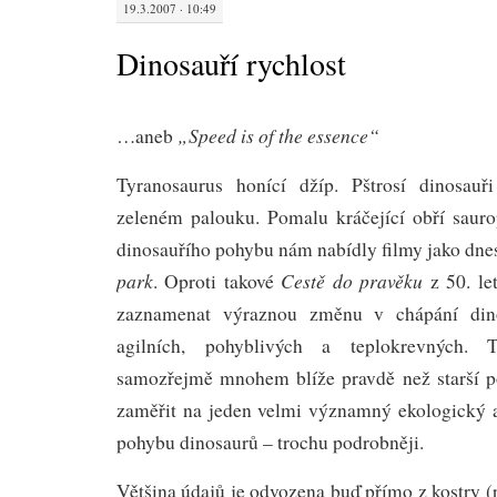
19.3.2007 · 10:49
Dinosauří rychlost
„Speed is of the essence“
…aneb
Tyranosaurus honící džíp. Pštrosí dinosauř
zeleném palouku. Pomalu kráčející obří saur
dinosauřího pohybu nám nabídly filmy jako dnes
park
Cestě do pravěku
. Oproti takové
z 50. le
zaznamenat výraznou změnu v chápání dino
agilních, pohyblivých a teplokrevných. 
samozřejmě mnohem blíže pravdě než starší po
zaměřit na jeden velmi významný ekologický as
pohybu dinosaurů – trochu podrobněji.
Většina údajů je odvozena buď přímo z kostry (