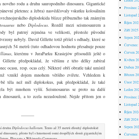
la nového rodu a druhu sauropodního dinosaura. Gigantické
Prosinec 
 pánevní pletenec a žebra) nasvědčovaly vskutku kolosálním
Listopad 
svrchnojurského diplodokida blízce příbuzného tak známým
Říjen 202
tosaurus
nebo
Diplodocus
. Rozdíl mezi seismosaurem a
Září 2025
ody byl patrný zejména ve velikosti, přestože původní
Srpen 20
rzeny nebyly. David Gillette totiž přišel s odhady, které se
Červenec
žasných 54 metrů (tuto odhadovou hodnotu přesahuje pouze
Červen 2
llimus
, kterému v JuraParku Krasiejów přisoudili ještě o
Květen 2
 Gillette předpokládal, že většinu z této délky zabíral
Duben 20
ec ocasu, resp. ocas celý. Některé obří obratle také umístil
čímž vznikl dojem mnohem většího zvířete. Vzhledem k
Březen 2
avbě těla než měl diplokokus, pak předpokládal, že také
Únor 202
ela být mnohem vyšší. Seismosaurus se proto na další
Leden 20
ch dinosaurů, a to zcela nezaslouženě. Nejde přitom jen o
Prosinec 
Listopad 
Říjen 202
———
Září 2024
Srpen 20
ní druhu
Diplodocus hallorum
. Tento až 35 metrů dlouhý diplodokid
mé dinosaury, přesto byl s hmotností osmi dospělých slonů gigantickým
Červenec
ířetem. Převzato z Wikimedia Commons.