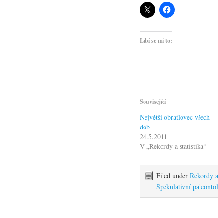
Líbí se mi to:
Související
Největší obratlovec všech
dob
24.5.2011
V „Rekordy a statistika“
Filed under
Rekordy a 
Spekulativní paleonto