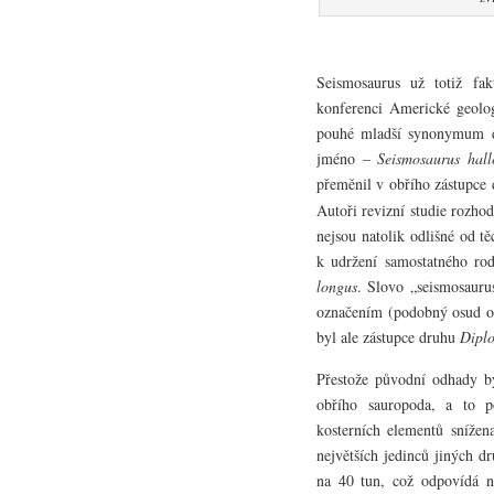
Seismosaurus už totiž fa
konferenci Americké geolo
pouhé mladší synonymum di
jméno –
Seismosaurus hal
přeměnil v obřího zástupce
Autoři revizní studie rozho
nejsou natolik odlišné od t
k udržení samostatného ro
longus
. Slovo „seismosauru
označením (podobný osud os
byl ale zástupce druhu
Dipl
Přestože původní odhady b
obřího sauropoda, a to p
kosterních elementů snížen
největších jedinců jiných d
na 40 tun, což odpovídá na