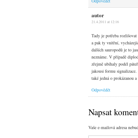
Odpovědět
autor
21.4.2011 at 12:16
Tady je potřeba rozlišovat 
a pak ty vnitřní, vycházej
dalších sauropodů je to ja
neznáme. V případě diplod
zřejmě ubíhaly podél páteře
jakousi formu signalizace.
také jedná o prokázanou a
Odpovědět
Napsat komen
Vaše e-mailová adresa nebud