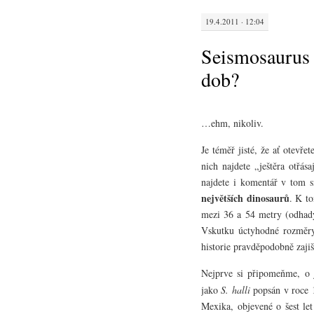
19.4.2011 · 12:04
Seismosaurus 
dob?
…ehm, nikoliv.
Je téměř jisté, že ať otevře
nich najdete „ještěra otřás
najdete i komentář v tom 
největších dinosaurů
. K t
mezi 36 a 54 metry (odhad
Vskutku úctyhodné rozměry,
historie pravděpodobně zajiš
Nejprve si připomeňme, o 
jako
S. halli
popsán v roce 
Mexika, objevené o šest let