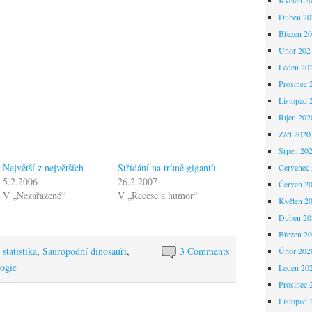
Duben 20
Březen 2
Únor 202
Leden 20
Prosinec 
Listopad 
Říjen 202
Září 2020
Srpen 20
Největší z největších
Střídání na trůně gigantů
Červenec
5.2.2006
26.2.2007
Červen 2
V „Nezařazené“
V „Recese a humor“
Květen 2
Duben 20
Březen 2
statistika
,
Sauropodní dinosauři
,
3 Comments
Únor 202
logie
Leden 20
Prosinec 
Listopad 