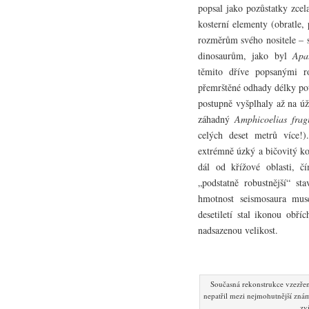
popsal jako pozůstatky zce
kosterní elementy (obratle,
rozměrům svého nositele – 
dinosaurům, jako byl
Apa
těmito dříve popsanými r
přemrštěné odhady délky potv
postupně vyšplhaly až na ú
záhadný
Amphicoelias fragi
celých deset metrů více!).
extrémně úzký a bičovitý kon
dál od křížové oblasti, 
„podstatně robustnější“ st
hmotnost seismosaura mus
desetiletí stal ikonou obří
nadsazenou velikost.
Současná rekonstrukce vzezře
nepatřil mezi nejmohutnější zná
zv