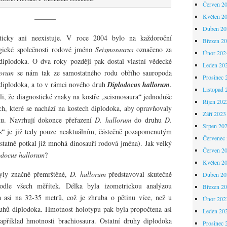
Červen 2
Květen 2
———
Duben 20
kticky ani neexistuje. V roce 2004 bylo na každoroční
Březen 2
gické společnosti rodové jméno
Seismosaurus
označeno za
Únor 202
plodoka. O dva roky později pak dostal vlastní vědecké
Leden 20
lorum
se nám tak ze samostatného rodu obřího sauropoda
Prosinec 
 diplodoka, a to v rámci nového druh
Diplodocus hallorum
.
Listopad 
dli, že diagnostické znaky na kostře „seismosaura“ jednoduše
Říjen 202
ěch, které se nachází na kostech diplodoka, aby opravňovaly
Září 2023
du. Navrhují dokonce přeřazení
D. hallorum
do druhu
D.
Srpen 20
s“ je již tedy pouze neaktuálním, částečně pozapomenutým
Červenec
tatně potkal již mnohá dinosauří rodová jména). Jak velký
Červen 2
odocus hallorum
?
Květen 2
yly značně přemrštěné,
D. hallorum
představoval skutečně
Duben 20
odle všech měřítek. Délka byla izometrickou analýzou
Březen 2
a asi na 32-35 metrů, což je zhruba o pětinu více, než u
Únor 202
ruhů diplodoka. Hmotnost holotypu pak byla propočtena asi
Leden 20
příklad hmotnosti brachiosaura. Ostatní druhy diplodoka
Prosinec 