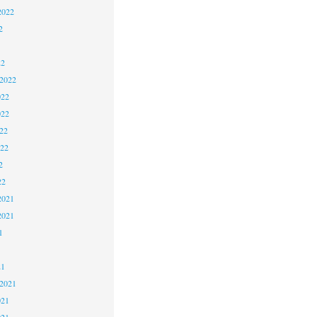
2022
2
22
 2022
022
022
22
022
2
22
2021
2021
1
21
 2021
021
021