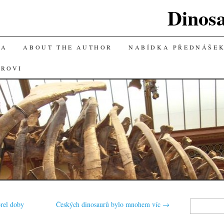
Dinos
KA
ABOUT THE AUTHOR
NABÍDKA PŘEDNÁŠE
OROVI
Vyhledávání
rel doby
Českých dinosaurů bylo mnohem víc
→