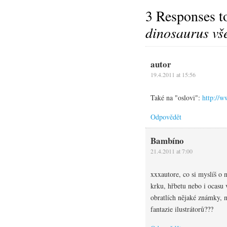
3 Responses 
dinosaurus vš
autor
19.4.2011 at 15:56
Také na "oslovi":
http://w
Odpovědět
Bambíno
21.4.2011 at 7:00
xxx
autore, co si myslíš o 
krku, hřbetu nebo i ocasu 
obratlích nějaké známky, n
fantazie ilustrátorů???