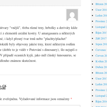
Březen 2
Únor 201
Leden 20
Prosinec 
Listopad 
útvary "vnější", třeba různé trny, hrbolky a deriváty kůže
Říjen 201
ící z elementů axiální kostry. U amargasaura a některých
sné, i když přesný tvar trnů nebo "plachty/plachet"
Září 2017
okidů byly objeveny jakési trny, které některým rodům
Srpen 20
 (dobře to je vidět v Putování s dinosaury), šlo nejspíš o
Červenec
 V případě ocasních kyjů, jako měl čínský šunosaurus, se
Červen 2
 dlouho známou skutečnost.
Květen 2
Duben 20
Březen 2
Únor 201
Leden 20
tář
Prosinec 
Listopad 
e zveřejněna.
Vyžadované informace jsou označeny
*
Říjen 201
Září 2016