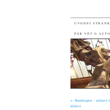
SKIP
ÚVODNÍ STRÁN
TO
PÁR VĚT O AUT
CONTENT
←
Bambiraptor – nelétavý o
křídové