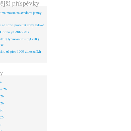
ější příspěvky
y má možná na svědomí jemný
 se dožili poslední doby ledové
Obřího ještěřího šéfa
líhlý tyranosaurus byl velký
vec
áno už přes 1600 dinosauřích
y
26
 2026
026
026
26
026
6
26