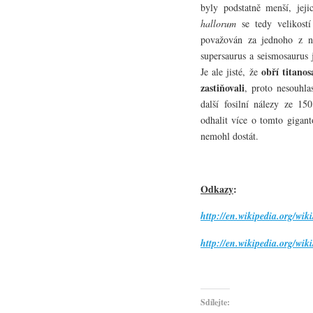
byly podstatně menší, jej
hallorum
se tedy velikost
považován za jednoho z n
supersaurus a seismosaurus
obří titano
Je ale jisté, že
zastiňovali
, proto nesouhla
další fosilní nálezy ze 1
odhalit více o tomto giga
nemohl dostát.
Odkazy
:
http://en.wikipedia.org/wik
http://en.wikipedia.org/wiki
Sdílejte: