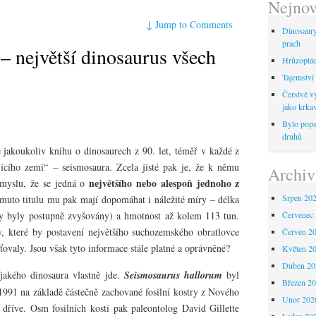
Nejnov
↓
Jump to Comments
Dinosaur
prach
– největší dinosaurus všech
Hrůzoptáci
Tajemství 
Čerstvě vy
jako krka
Bylo pops
druhů
te jakoukoliv knihu o dinosaurech z 90. let, téměř v každé z
ajícího zemí“ – seismosaura. Zcela jisté pak je, že k němu
Archiv
největšího nebo alespoň jednoho z
smyslu, že se jedná o
Srpen 20
omuto titulu mu pak mají dopomáhat i náležité míry – délka
y byly postupně zvyšovány) a hmotnost až kolem 113 tun.
Červenec
 které by postavení největšího suchozemského obratlovce
Červen 2
ťovaly. Jsou však tyto informace stále platné a oprávněné?
Květen 2
Duben 20
jakého dinosaura vlastně jde.
Seismosaurus hallorum
byl
Březen 2
1991 na základě částečně zachované fosilní kostry z Nového
Únor 202
 dříve. Osm fosilních kostí pak paleontolog David Gillette
Leden 20