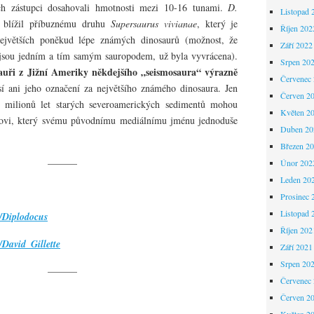
ich zástupci dosahovali hmotnosti mezi 10-16 tunami.
D.
Listopad 
í blížil příbuznému druhu
Supersaurus vivianae
, který je
Říjen 202
ejvětších poněkud lépe známých dinosaurů (možnost, že
Září 2022
 jsou jedním a tím samým sauropodem, už byla vyvrácena).
Srpen 20
sauři z Jižní Ameriky někdejšího „seismosaura“ výrazně
Červenec
sí ani jeho označení za největšího známého dinosaura. Jen
Červen 2
50 milionů let starých severoamerických sedimentů mohou
Květen 2
ntovi, který svému původnímu mediálnímu jménu jednoduše
Duben 20
Březen 2
———
Únor 202
Leden 20
Prosinec 
Listopad 
i/Diplodocus
Říjen 202
/David_Gillette
Září 2021
Srpen 20
———
Červenec
Červen 2
Květen 2