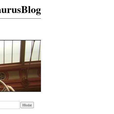
aurusBlog
K