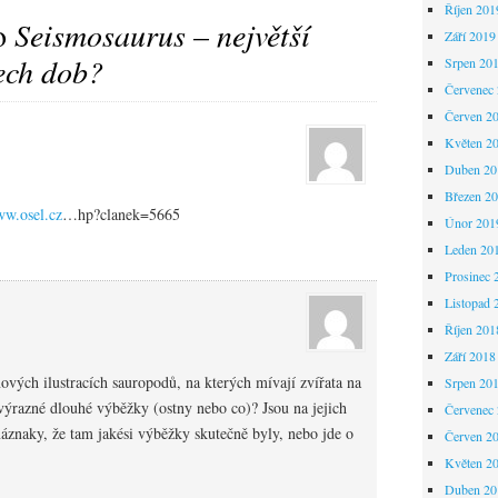
Říjen 201
to
Seismosaurus – největší
Září 2019
ech dob?
Srpen 20
Červenec
Červen 2
Květen 2
Duben 20
Březen 2
ww.osel.cz
…hp?clanek=5665
Únor 201
Leden 20
Prosinec 
Listopad 
Říjen 201
Září 2018
nových ilustracích sauropodů, na kterých mívají zvířata na
Srpen 20
výrazné dlouhé výběžky (ostny nebo co)? Jsou na jejich
Červenec
áznaky, že tam jakési výběžky skutečně byly, nebo jde o
Červen 2
Květen 2
Duben 20