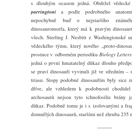
s dlouhým ocasem jedná. Obdržel vědeck
parringtoni
a podle podrobného anatomi
nepochybně buď o nejstaršího známé
dinosauromorfa, který má k pravým dinosaur
všech. Sterling J. Nesbitt z Washingtonské u
vědeckého týmu, který nového „proto-dinosa
Biology Letters
prosince v odborném periodiku
jedná o první hmatatelný důkaz dlouho předp
se praví dinosauři vyvinuli již ve středním –
triasu. Stopy podobné dinosauřím byly sice 
dříve, ale vzhledem k podobnosti chodidel
archosaurů nejsou tyto ichnofosilie brány j
důkaz. Podobně tomu je i s izolovanými a fra
domnělých dinosaurů, staršími než zhruba 235 m
———