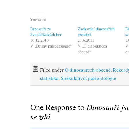
Související
Dinosauři ze
Zachování dinosauřích
Di
Svatokřížských hor
proteinů
se
10.12.2010
21.6.2011
13
V „Dějiny paleontologie“
V „O dinosaurech
V 
obecně“
o
Filed under
O dinosaurech obecně
,
Rekord
statistika
,
Spekulativní paleontologie
One Response to
Dinosauři jso
se zdá