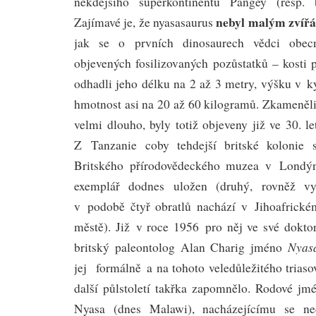
někdejšího superkontinentu Pangey (resp.
nebyl malým zvířá
Zajímavé je, že nyasasaurus
jak se o prvních dinosaurech vědci obec
objevených fosilizovaných pozůstatků – kosti p
odhadli jeho délku na 2 až 3 metry, výšku v k
hmotnost asi na 20 až 60 kilogramů. Zkameněl
velmi dlouho, byly totiž objeveny již ve 30. le
Z Tanzanie coby tehdejší britské kolonie s
Britského přírodovědeckého muzea v Londýn
exemplář dodnes uložen (druhý, rovněž vyu
v podobě čtyř obratlů nachází v Jihoafric
městě). Již v roce 1956 pro něj ve své doktor
Nyas
britský paleontolog Alan Charig jméno
jej formálně a na tohoto veledůležitého trias
další půlstoletí takřka zapomnělo. Rodové jm
Nyasa (dnes Malawi), nacházejícímu se ne