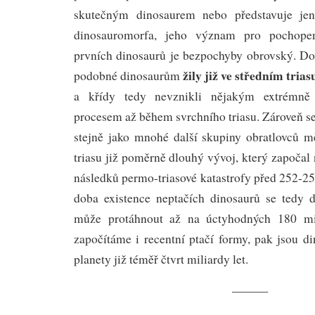
skutečným dinosaurem nebo představuje jen
dinosauromorfa, jeho význam pro pochopen
prvních dinosaurů je bezpochyby obrovský. Dok
žily již ve středním trias
podobné dinosaurům
a křídy tedy nevznikli nějakým extrémně
procesem až během svrchního triasu. Zároveň se
stejně jako mnohé další skupiny obratlovců m
triasu již poměrně dlouhý vývoj, který započa
následků permo-triasové katastrofy před 252-25
doba existence neptačích dinosaurů se tedy
může protáhnout až na úctyhodných 180 mil
započítáme i recentní ptačí formy, pak jsou di
planety již téměř čtvrt miliardy let.
———