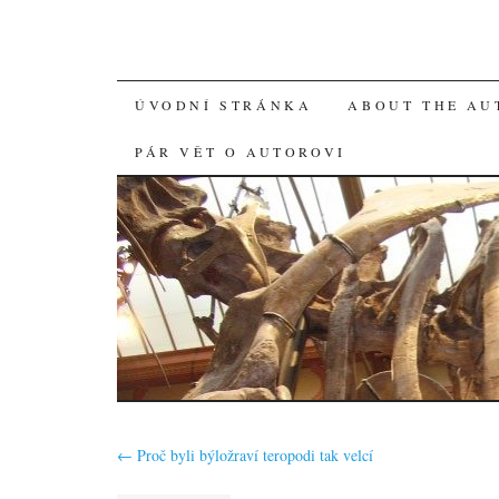
SKIP
ÚVODNÍ STRÁNKA
ABOUT THE AU
TO
PÁR VĚT O AUTOROVI
CONTENT
←
Proč byli býložraví teropodi tak velcí