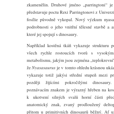
zkamenělin. Druhové jméno „parringtoni“ j
představuje poctu Rexi Parringtonovi z Univerz
fosílie původně vykopal. Nový výzkum nyasas
podrobnosti o jeho vnitřní tělesné stavbě a 
které jej spojují s dinosaury.
Například kostěná tkáň vykazuje strukturu p
všech rychle rostoucích tvorů s vysokým
metabolismu, jakým jsou zejména „teplokrevní“ 
Nyasasaurus
že
je v tomto ohledu krásnou uká
vykazuje totiž jakýsi střední stupeň mezi pr
později žijícími pokročilými dinosaury
poznávacím znakem je výrazný hřeben na kosti
k ukotvení silných svalů horní části před
anatomický znak, zvaný prodloužený deltop
přitom u primitivních dinosaurů běžný. Ať 