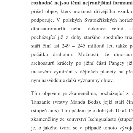
rozhodně nejsou těmi nejranějšími formami
přišel objev, který možnost dřívějšího vzni
podporuje. V polských Svatokřížských horách
dinosauromorfů nebo dokonce velmi sta
pocházející již z doby staršího spodního tria
stáří činí asi 249 – 245 milionů let, takže
počátku druhohor. Možnosti, že dinosa
archosaurů kráčely po jižní části Pangey ji
masovém vymírání v dějinách planety na pře
nyní nasvědčuje další významný objev.
Tím objevem je zkamenělina, pocházející z 
Tanzanie (vrstvy Manda Beds), jejíž stáří čin
(stupeň anis). Tím pádem je o dobrých 10 až 15 
zkameněliny ze souvrství Ischigualasto (stupe
je, o jakého tvora se v případě tohoto vývoj