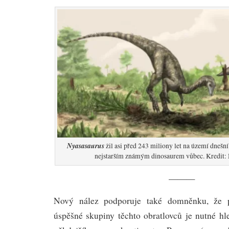
Nyasasaurus
žil asi před 243 miliony let na území dnešn
nejstarším známým dinosaurem vůbec. Kredit:
———
Nový nález podporuje také domněnku, že 
úspěšné skupiny těchto obratlovců je nutné hl