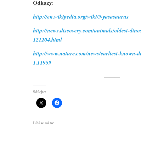
Odkazy
:
http://en.wikipedia.org/wiki/Nyasasaurus
http://news.discovery.com/animals/oldest-din
121204.html
http://www.nature.com/news/earliest-known-di
1.11959
———
Sdílejte:
Líbí se mi to: