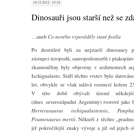
10.12.2012 · 15:18
Dinosauři jsou starší než se zd
Co nového vypověděly staré fosílie
…aneb
Po desetiletí byli za nejstarší dinosaury p
zástupci teropodů, sauropodomorfů i ptakopánv
zkameněliny byly objeveny v sedimentech arg
Ischigualasto. Stáří těchto vrstev bylo datován
let, obvykle se však udává rozmezí kolem 23
V této době obývali území někdejší
(dnes severozápadní Argentiny) tvorové jako 
Herrerasaurus ischigualastensis
Panph
,
Pisanosaurus mertii
. Někteří z těchto „pradin
již pokročilejší znaky vývoje a již od jejich o