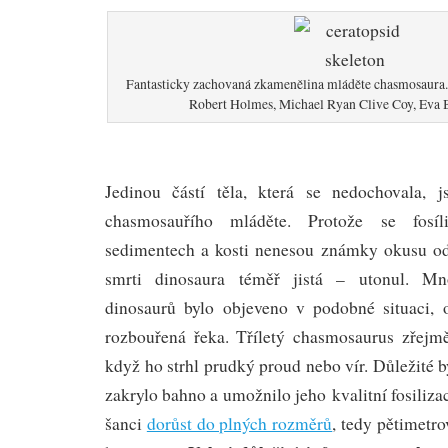
Fantasticky zachovaná zkamenělina mláděte chasmosaura. K
Robert Holmes, Michael Ryan Clive Coy, Eva 
Jedinou částí těla, která se nedochovala, j
chasmosauřího mláděte. Protože se fosíl
sedimentech a kosti nenesou známky okusu od 
smrti dinosaura téměř jistá – utonul. Mn
dinosaurů bylo objeveno v podobné situaci, 
rozbouřená řeka. Tříletý chasmosaurus zřejmě
když ho strhl prudký proud nebo vír. Důležité b
zakrylo bahno a umožnilo jeho kvalitní fosiliza
šanci
dorůst do plných rozměrů
, tedy pětimetr