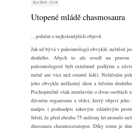
26.4.2014 · 12:18
Utopené mládě chasmosaura
…jedním z nejkrásnějších objevů
Jak už bývá v paleontologii obvyklé, neštěstí j
druhého. Abych to ale uvedl na pravou
paleontologové byli extrémně podlými a závis
méně ani více než ostatní lidé). Neštěstím je
jeho obvykle nešťastný skon a štěstím druhého
Pochopitelně však nemluvím o dvou osobách ze
dávném organismu a vědci, který objeví jeho 
nadpis i podnadpis takovým zdánlivým prot
štěstí, že před zhruba 75 miliony let utonulo n
dinosaura chasmoceratopse. Díky tomu je dne