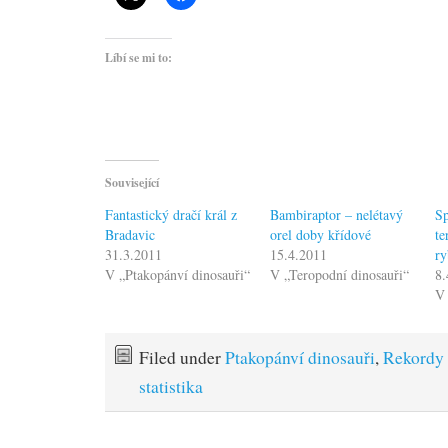
Líbí se mi to:
Související
Fantastický dračí král z
Bambiraptor – nelétavý
Sp
Bradavic
orel doby křídové
te
31.3.2011
15.4.2011
ry
V „Ptakopánví dinosauři“
V „Teropodní dinosauři“
8.
V 
Filed under
Ptakopánví dinosauři
,
Rekordy 
statistika