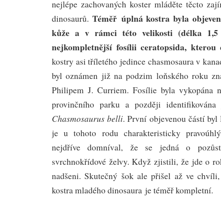
nejlépe zachovaných koster mláděte těcto za
Téměř úplná kostra byla objeven
dinosaurů.
kůže a v rámci této velikosti (délka 1,
nejkompletnější fosílii ceratopsida, ktero
kostry asi tříletého jedince chasmosaura v kana
byl oznámen již na podzim loňského roku z
Philipem J. Curriem. Fosílie byla vykopána 
provinčního parku a později identifikována
Chasmosaurus belli
. První objevenou částí byl
je u tohoto rodu charakteristicky pravoúhl
nejdříve domníval, že se jedná o pozůst
svrchnokřídové želvy. Když zjistili, že jde o r
nadšeni. Skutečný šok ale přišel až ve chvíli
kostra mladého dinosaura je téměř kompletní.