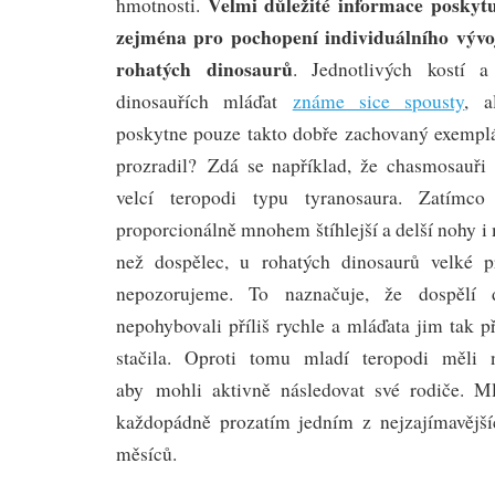
Velmi důležité informace poskyt
hmotnosti.
zejména pro pochopení individuálního vývo
rohatých dinosaurů
. Jednotlivých kostí a
dinosauřích mláďat
známe sice spousty
, a
poskytne pouze takto dobře zachovaný exemplá
prozradil? Zdá se například, že chasmosauři r
velcí teropodi typu tyranosaura. Zatímc
proporcionálně mnohem štíhlejší a delší nohy 
než dospělec, u rohatých dinosaurů velké p
nepozorujeme. To naznačuje, že dospělí 
nepohybovali příliš rychle a mláďata jim tak 
stačila. Oproti tomu mladí teropodi měli n
aby mohli aktivně následovat své rodiče. 
každopádně prozatím jedním z nejzajímavější
měsíců.