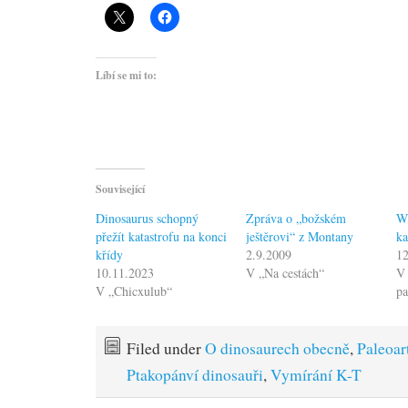
Líbí se mi to:
Související
Dinosaurus schopný
Zpráva o „božském
Wi
přežít katastrofu na konci
ještěrovi“ z Montany
k
křídy
2.9.2009
12
10.11.2023
V „Na cestách“
V 
V „Chicxulub“
pa
Filed under
O dinosaurech obecně
,
Paleoar
Ptakopánví dinosauři
,
Vymírání K-T