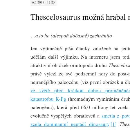
6.5.2019 · 12:23
Thescelosaurus možná hrabal 
a to ho (alespoň dočasně) zachránilo
…
Jen výjimečně píšu články založené na jedin
udělám další výjimku. Na internetu jsem tot
Thescelos
atraktivní obrázek ornitopoda druhu
právě vylezl ze své podzemní nory do post-a
nejranějšího paleocénu (viz první obrázek u čl
ve světě před krátkou dobou proměněné
katastrofou K-Pg
(hromadným vymíráním druhů
paleogénu), která před 66,0 miliony let zcel
evolučně vyspělých obratlovců a
smetla z po
Thes
zcela dominantní neptačí dinosaury
.
[1]