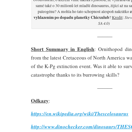
samé také o 30 milionů let mladší dinosaurus, žijící až na 
z
paleogénu? A mohla ho tato schopnost alespoň nakrátko
vyhlazením po dopadu planetky Chicxulub
Stev
?
Kredit
:
SA 4.0)
———
Short Summary in English
: Ornithopod di
from the latest Cretaceous of North America wa
of the K-Pg extinction event. Was it able to survi
catastrophe thanks to its burrowing skills?
———
Odkazy
:
https://en.wikipedia.org/wiki/Thescelosaurus
http://www.dinochecker.com/dinosaurs/T