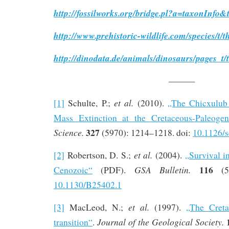
http://fossilworks.org/bridge.pl?a=taxonInf
http://www.prehistoric-wildlife.com/species/t/
http://dinodata.de/animals/dinosaurs/pages_t/
———
et al.
[1]
Schulte, P.;
(2010).
„The Chicxulub
Mass Extinction at the Cretaceous-Paleoge
327
Science.
(5970): 1214–1218. doi:
10.1126/
et al.
[2]
Robertson, D. S.;
(2004).
„Survival in
116
GSA Bulletin.
Cenozoic“
(PDF).
(5–
10.1130/B25402.1
et al.
[3]
MacLeod, N.;
(1997).
„The Creta
Journal of the Geological Society.
transition“
.