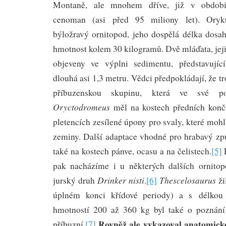
Montaně, ale mnohem dříve, již v období
cenoman (asi před 95 miliony let). Oryk
býložravý ornitopod, jeho dospělá délka dosah
hmotnost kolem 30 kilogramů. Dvě mláďata, jejic
objeveny ve výplni sedimentu, představujíc
dlouhá asi 1,3 metru. Vědci předpokládají, že tr
příbuzenskou skupinu, která ve své po
Oryctodromeus
měl na kostech předních konče
pletencích zesílené úpony pro svaly, které moh
zeminy. Další adaptace vhodné pro hrabavý zp
také na kostech pánve, ocasu a na čelistech.
[5]
P
pak nacházíme i u některých dalších ornitop
Drinker nisti
Thescelosaurus
jurský druh
.
[6]
ži
úplném konci křídové periody) a s délkou
hmotností 200 až 360 kg byl také o poznání 
Rovněž ale vykazoval anatomické
příbuzní.
[7]