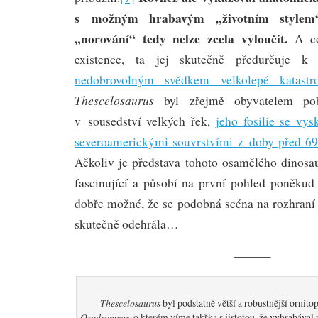
s možným hrabavým „životním stylem“,
„norování“ tedy nelze zcela vyloučit.
A co
existence, ta jej skutečně předurčuje 
nedobrovolným svědkem velkolepé katast
Thescelosaurus
byl zřejmě obyvatelem po
v sousedství velkých řek,
jeho fosilie se vys
severoamerickými souvrstvími z doby před 69 
Ačkoliv je představa tohoto osamělého dinosa
fascinující a působí na první pohled poněkud 
dobře možné, že se podobná scéna na rozhraní 
skutečně odehrála…
———
Thescelosaurus
byl podstatně větší a robustnější ornit
Orodromeus
, o kterém víme takřka s jistotou, že vyhrabáva