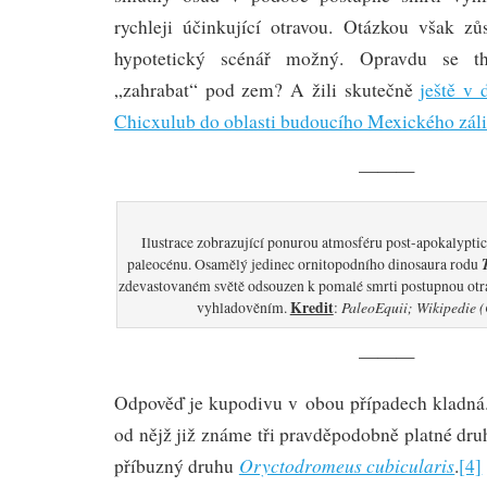
rychleji účinkující otravou. Otázkou však zů
hypotetický scénář možný. Opravdu se the
„zahrabat“ pod zem? A žili skutečně
ještě v
Chicxulub do oblasti budoucího Mexického zál
———
Ilustrace zobrazující ponurou atmosféru post-apokalyptic
paleocénu. Osamělý jedinec ornitopodního dinosaura rodu
zdevastovaném světě odsouzen k pomalé smrti postupnou ot
Kredit
PaleoEquii; Wikipedie 
vyhladověním.
:
———
Odpověď je kupodivu v obou případech kladná
od nějž již známe tři pravděpodobně platné dru
Oryctodromeus cubicularis
příbuzný druhu
.
[4]