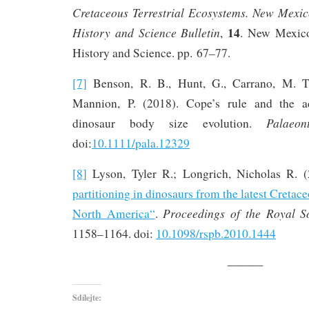
Cretaceous Terrestrial Ecosystems. New Mexi
14
History and Science Bulletin
,
. New Mexic
History and Science. pp. 67–77.
[7]
Benson, R. B., Hunt, G., Carrano, M. T
Mannion, P. (2018). Cope’s rule and the a
Palaeon
dinosaur body size evolution.
doi:
10.1111/pala.12329
[8]
Lyson, Tyler R.; Longrich, Nicholas R. 
partitioning in dinosaurs from the latest Cretac
Proceedings of the Royal So
North America“
.
1158–1164. doi:
10.1098/rspb.2010.1444
———
Sdílejte: