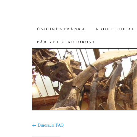
SKIP
ÚVODNÍ STRÁNKA
ABOUT THE AU
TO
PÁR VĚT O AUTOROVI
CONTENT
←
Dinosauří FAQ