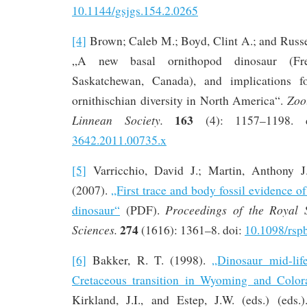
10.1144/gsjgs.154.2.0265
[4]
Brown; Caleb M.; Boyd, Clint A.; and Russe
„A new basal ornithopod dinosaur (Fre
Saskatchewan, Canada), and implications fo
Zoo
ornithischian diversity in North America“.
163
Linnean Society.
(4): 1157–1198.
3642.2011.00735.x
[5]
Varricchio, David J.; Martin, Anthony J.
(2007).
„First trace and body fossil evidence o
Proceedings of the Royal S
dinosaur“
(PDF).
274
Sciences.
(1616): 1361–8. doi:
10.1098/rsp
[6]
Bakker, R. T. (1998).
„Dinosaur mid-life
Cretaceous transition in Wyoming and Color
Kirkland, J.I., and Estep, J.W. (eds.) (eds.