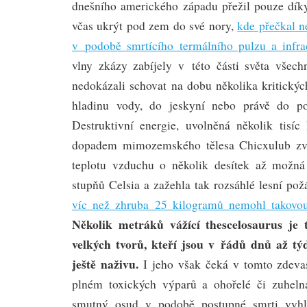
dnešního amerického západu přežil pouze dík
včas ukrýt pod zem do své nory,
kde přečkal n
v podobě smrtícího termálního pulzu a infra
vlny zkázy zabíjely v této části světa všechn
nedokázali schovat na dobu několika kritický
hladinu vody, do jeskyní nebo právě do p
Destruktivní energie, uvolněná několik tisí
dopadem mimozemského tělesa Chicxulub zvýš
teplotu vzduchu o několik desítek až možná
stupňů Celsia a zažehla tak rozsáhlé lesní pož
víc než zhruba 25 kilogramů nemohl takovou 
Několik metráků vážící thescelosaurus je
velkých tvorů, kteří jsou v řádů dnů až t
ještě naživu.
I jeho však čeká v tomto zdev
plném toxických výparů a ohořelé či zuhelna
smutný osud v podobě postupné smrti vyhl