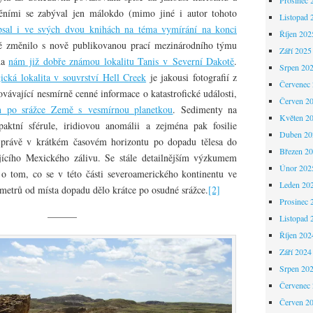
těními se zabýval jen málokdo (mimo jiné i autor tohoto
Listopad 
psal i ve svých dvou knihách na téma vymírání na konci
Říjen 202
vně změnilo s nově publikovanou prací mezinárodního týmu
Září 2025
 na
nám již dobře známou lokalitu Tanis v Severní Dakotě
.
Srpen 20
ická lokalita v souvrství Hell Creek
je jakousi fotografií z
Červenec
vávající nesmírně cenné informace o katastrofické události,
Červen 2
n po srážce Země s vesmírnou planetkou
. Sedimenty na
Květen 2
paktní sférule, iridiovou anomálii a zejména pak fosilie
Duben 20
 právě v krátkém časovém horizontu po dopadu tělesa do
Březen 2
tujícího Mexického zálivu. Se stále detailnějším výzkumem
Únor 202
o tom, co se v této části severoamerického kontinentu ve
Leden 20
metrů od místa dopadu dělo krátce po osudné srážce.
[2]
Prosinec 
———
Listopad 
Říjen 202
Září 2024
Srpen 20
Červenec
Červen 2