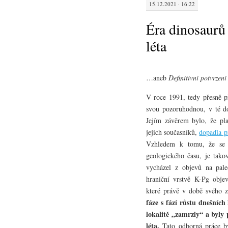
15.12.2021 · 16:22
Éra dinosaurů 
léta
…aneb
Definitivní potvrzení
V roce 1991, tedy přesně př
svou pozoruhodnou, v té d
Jejím závěrem bylo, že pl
jejich současníků,
dopadla p
Vzhledem k tomu, že se j
geologického času, je tako
vycházel z objevů na pal
hraniční vrstvě K-Pg objev
které právě v době svého 
fáze s fází růstu dnešních
lokalitě „zamrzly“ a byl
léta.
Tato odborná práce b