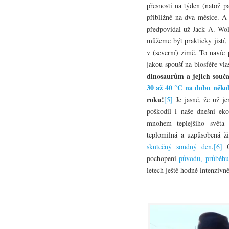
přesností na týden (natož pa
přibližně na dva měsíce. A
předpovídal už Jack A. Wolf
můžeme být prakticky jistí,
v (severní) zimě. To navíc 
jakou spoušť na biosféře vla
dinosaurům a jejich sou
30 až 40 °C na dobu někol
roku!
[5]
Je jasné, že už je
poškodil i naše dnešní ek
mnohem teplejšího světa 
teplomilná a uzpůsobená 
skutečný soudný den
.
[6]
O
pochopení
původu, průběhu
letech ještě hodně intenziv