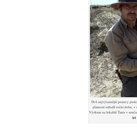
Dvě nejvýraznější postavy pod
platností odhalil roční dobu, 
Výzkum na lokalitě Tanis v součas
let