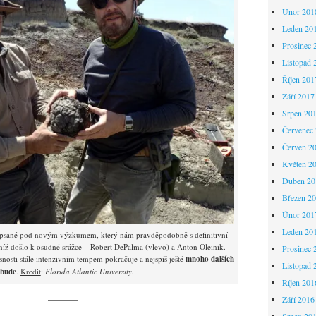
Únor 201
Leden 20
Prosinec 
Listopad 
Říjen 201
Září 2017
Srpen 20
Červenec
Červen 2
Květen 2
Duben 20
Březen 2
Únor 201
Leden 20
epsané pod novým výzkumem, který nám pravděpodobně s definitivní
v níž došlo k osudné srážce – Robert DePalma (vlevo) a Anton Oleinik.
Prosinec 
nosti stále intenzivním tempem pokračuje a nejspíš ještě
mnoho dalších
Listopad 
 bude
.
Kredit
:
Florida Atlantic University.
Říjen 201
———
Září 2016
Srpen 20