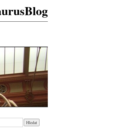
aurusBlog
K