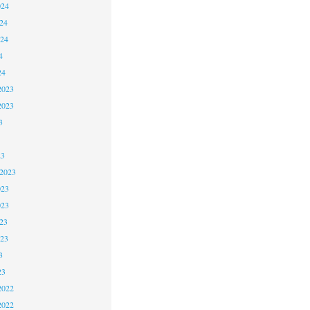
024
24
024
4
24
2023
2023
3
23
 2023
023
023
23
023
3
23
2022
2022