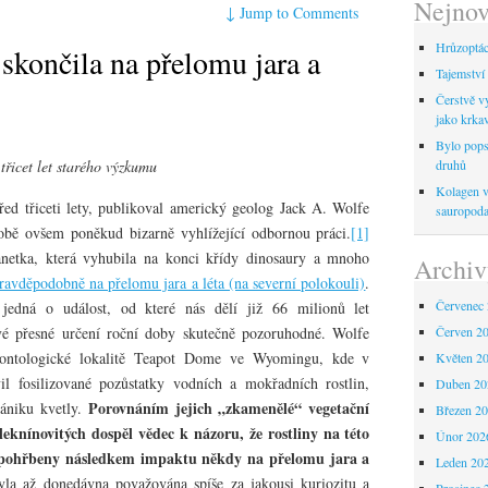
Nejnov
↓
Jump to Comments
Hrůzoptáci
skončila na přelomu jara a
Tajemství 
Čerstvě vy
jako krka
Bylo pops
 třicet let starého výzkumu
druhů
Kolagen ve
ed třiceti lety, publikoval americký geolog Jack A. Wolfe
sauropod
obě ovšem poněkud bizarně vyhlížející odbornou práci.
[1]
anetka, která vyhubila na konci křídy dinosaury a mnoho
Archiv
ravděpodobně na přelomu jara a léta (na severní polokouli)
.
Červenec
edná o událost, od které nás dělí již 66 milionů let
vé přesné určení roční doby skutečně pozoruhodné. Wolfe
Červen 2
eontologické lokalitě Teapot Dome ve Wyomingu, kde v
Květen 2
il fosilizované pozůstatky vodních a mokřadních rostlin,
Duben 20
Porovnáním jejich „zkamenělé“ vegetační
zániku kvetly.
Březen 2
 leknínovitých dospěl vědec k názoru, že rostliny na této
Únor 202
y pohřbeny následkem impaktu někdy na přelomu jara a
Leden 20
yla až donedávna považována spíše za jakousi kuriozitu a
Prosinec 