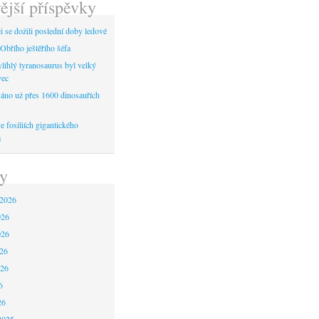
ější příspěvky
 se dožili poslední doby ledové
Obřího ještěřího šéfa
líhlý tyranosaurus byl velký
vec
áno už přes 1600 dinosauřích
 fosiliích gigantického
a
y
 2026
026
026
26
026
6
26
2025