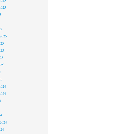
2025
5
25
 2025
025
025
25
025
5
25
2024
2024
4
24
 2024
024