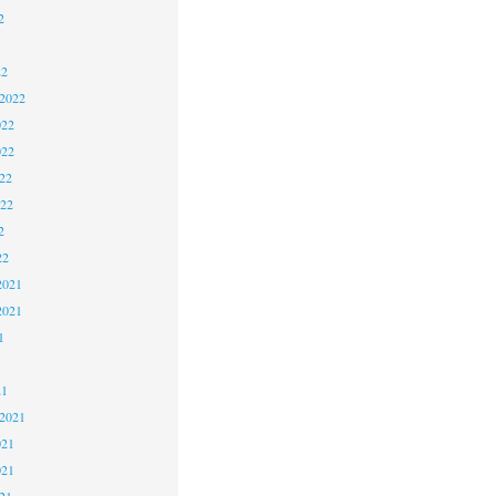
2
22
 2022
022
022
22
022
2
22
2021
2021
1
21
 2021
021
021
21