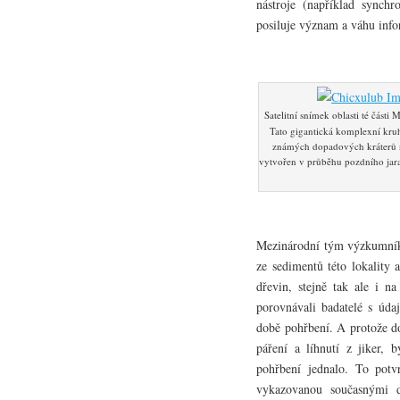
nástroje (například synch
posiluje význam a váhu info
Satelitní snímek oblasti té část
Tato gigantická komplexní kruh
známých dopadových kráterů na
vytvořen v průběhu pozdního jar
Mezinárodní tým výzkumníků
ze sedimentů této lokality 
dřevin, stejně tak ale i n
porovnávali badatelé s údaj
době pohřbení. A protože d
páření a líhnutí z jiker, 
pohřbení jednalo. To potvr
vykazovanou současnými 