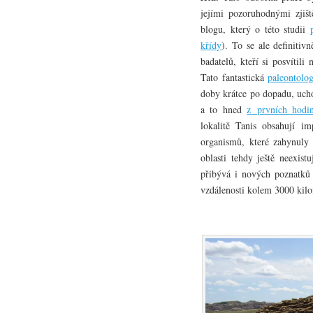
jejími pozoruhodnými zjiš
blogu, který o této studii
křídy
). To se ale definiti
badatelů, kteří si posvítili
Tato fantastická
paleontolog
doby krátce po dopadu, ucho
a to hned
z prvních hodi
lokalitě Tanis obsahují im
organismů, které zahynuly
oblasti tehdy ještě neexis
přibývá i nových poznatků 
vzdálenosti kolem 3000 kilo