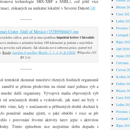
rotronová technologie SRS-XRF a SSRL), což ještě více
Březen 2
rmací, získaných na unikátní lokalitě v Severní Dakotě.
[4]
Únor 202
———
Leden 20
Prosinec 
Listopad 
i Mexického zálivu, pod níž je dnes pohřben
impaktní kráter Chicxulub
.
Říjen 202
ová struktura o průměru kolem 180 kilometrů je jedním z největších
 povrchu naší planety. Jak ukázala nová odborná práce, patrně byl
Září 2020
a.
Kredit
:
Landsat 8 satellite (Bands: 2, 3, 4, 8) & USGS
; Wikipedia (CC
Srpen 20
BY 2.0)
Červenec
———
Červen 2
Květen 2
 tentokrát zkoumal množství různých fosilních organismů
Duben 20
a zaměřil se přitom především na různě staré jedince ryb a
Březen 2
a mnohé další organismy. Vývojová stadia objevených ryb
Únor 202
i od současných druhů a vysledovali, jak staré asi byly v
Leden 20
obře víme, kdy v současnosti u příbuzných druhů dochází k
Prosinec 
bylo poměrně snadné zjistit, o jaké období v roce se při
Listopad 
dilo i porovnání životní aktivity larev jepic s aktivitou
Říjen 201
druhy. Tímto způsobem sice nezjistíme dobu dopadu s