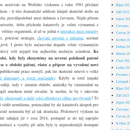
om nezávisle na Wolfeho výzkumu z roku 1991 přichází
Říjen 202
kem – k této dramatické události údajně skutečně došlo na
Září 2022
 léta, pravděpodobně mezi dubnem a červnem. Nejde přitom
Srpen 20
riozitu, doba příchodu katastrofy je velmi významná z
Červenec
 většiny organismů, ať už se jedná o
interakce mezi parazity
Červen 2
i, potravní strategie,
chování spojené s pářením
, sezónní
Květen 2
 jevů. I proto bylo načasování dopadu velmi významným
Duben 20
Ke
ídový svět nejspíš tím nejhorším možným scénářem.
Březen 2
době, kdy byly ekosystémy na severní polokouli patrně
Únor 202
o se o období páření, růstu a příprav na vyvedení nové
Leden 20
ublikované práce nemýlí, pak lze skutečně mluvit o velké
Prosinec 
é dinosaury a jejich současníky
. Kdyby se totiž impakt
Listopad 
ozději, tedy v zimním období, následky by (minimálně na
Říjen 202
ejspíš mnohem méně závažné. Je možné, že by v takovém
Září 2021
ěři, plesiosauři a další velcí obratlovci vůbec nevyhynuli
? To
Srpen 20
ni vědět nemůžeme, potenciálně by ale katastrofa alespoň pro
Červenec
tečně nemusela být až tak drastická. Přelomový výzkum na
Červen 2
dně zahájen již v roce 2014, postupně se do něj zapojilo
Květen 2
nstitucí a využity při něm byly ty nejmodernější dostupné
Duben 20