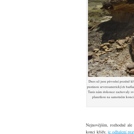
Dnes už jsou původní pozdně k
pustinou severoamerických badland
Tanis nám dokonce zachovaly svě
planetkou na samotném konci
Nejnovějším, rozhodně ale
konci křídy,
je odhalení pr