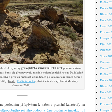
Květen 2
Duben 20
Březen 2
Únor 202
Leden 20
Prosinec 
Listopad 
Říjen 202
Září 2023
Srpen 20
Červenec
řídové ekosystémy
geologického souvrství Hell Creek
pouhou mrtvou
Červen 2
s, kdysi ale představovaly rozsáhlé oblasti kypící životem. Na lokalitě
Květen 2
dectví o prvních minutách až hodinách po katastrofické srážce Země s
Duben 20
 křídy.
Kredit
:
Vladimír Socha
(vlastní snímek z východní Montany,
červenec 2009).
Březen 2
Únor 202
———
Leden 20
 ne posledním příspěvkem k našemu poznání katastrofy na
Prosinec 
avděpodobného ročního období v čase osudného impaktu
.
[3]
Listopad 