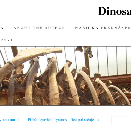
Dinos
KA
ABOUT THE AUTHOR
NABÍDKA PŘEDNÁŠE
OROVI
Vyhledávání
yranosaurida
Příběh gravidní tyranosauřice pokračuje
→