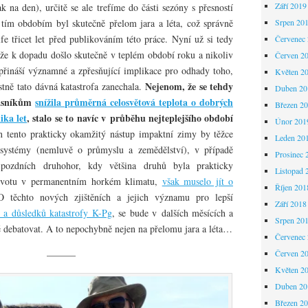
Září 2019
k na den), určitě se ale trefíme do části sezóny s přesností
 tím obdobím byl skutečně přelom jara a léta, což správně
Srpen 20
e třicet let před publikováním této práce. Nyní už si tedy
Červenec
 že k dopadu došlo skutečně v teplém období roku a nikoliv
Červen 2
přináší významné a zpřesňující implikace pro odhady toho,
Květen 2
Nejenom, že se tehdy
stně tato dávná katastrofa zanechala.
Duben 20
časníkům
snížila průměrná celosvětová teplota o dobrých
Březen 2
ika let
, stalo se to navíc v průběhu nejteplejšího období
Únor 201
n tento prakticky okamžitý nástup impaktní zimy by těžce
Leden 20
osystémy (nemluvě o průmyslu a zemědělství), v případě
Prosinec 
pozdních druhohor, kdy většina druhů byla prakticky
Listopad 
životu v permanentním horkém klimatu,
však muselo jít o
Říjen 201
 těchto nových zjištěních a jejich významu pro lepší
Září 2018
 a důsledků katastrofy K-Pg
, se bude v dalších měsících a
Srpen 20
ně debatovat. A to nepochybně nejen na přelomu jara a léta…
Červenec
Červen 2
———
Květen 2
Duben 20
Březen 2