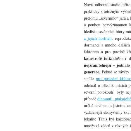
Nová odborná studie přit
prakticky s totožným výsled
přelomu „severního“ jara a
o pouhou bezvýznamnou ku
hlediska sezónních biorytmů
a jejich hostiteli
, reprodukc
dormanci a mnoho dalších
faktorem a pro pozdně kř
katastrofě totiž došlo v 
nejzranitelnější – jednal
generace.
Pokud se závěry p
smůle
pro poslední křídov
odehrál o několik měsíců p
severní polokouli) byly n
případě
dinosauři, ptakoješt
určitě nevíme a s jistotou a
vzdálenější ekosystémy sku
lokalitě Tanis byl každopá
množství vědců z různých i