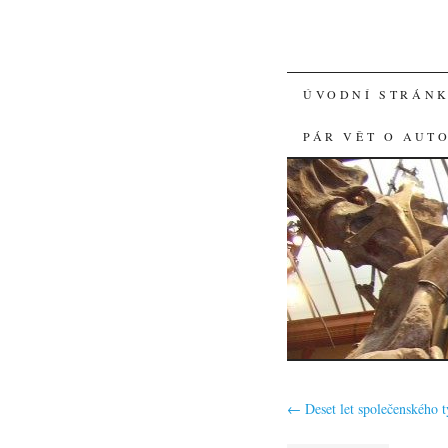
SKIP
ÚVODNÍ STRÁN
TO
PÁR VĚT O AUT
CONTENT
←
Deset let společenského t