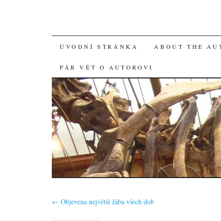
SKIP
ÚVODNÍ STRÁNKA
ABOUT THE AU
TO
PÁR VĚT O AUTOROVI
CONTENT
←
Objevena největší žába všech dob