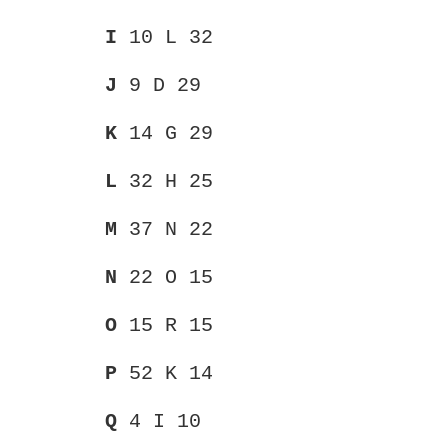
I
10 L 32
J
9 D 29
K
14 G 29
L
32 H 25
M
37 N 22
N
22 O 15
O
15 R 15
P
52 K 14
Q
4 I 10