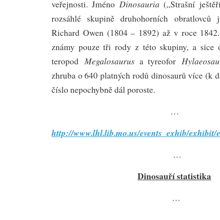
Dinosauria
veřejnosti. Jméno
(„Strašní ještěř
rozsáhlé skupině druhohorních obratlovců j
Richard Owen (1804 – 1892) až v roce 1842.
známy pouze tři rody z této skupiny, a sice
Megalosaurus
Hylaeosau
teropod
a tyreofor
zhruba o 640 platných rodů dinosaurů více (k da
číslo nepochybně dál poroste.
…
http://www.lhl.lib.mo.us/events_exhib/exhibit
…
Dinosauří statistika
…