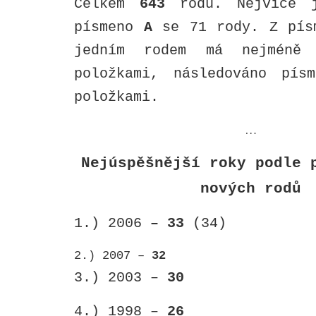
Celkem
643
rodů. Nejvíce j
písmeno
A
se 71 rody. Z pís
jedním rodem má nejmén
položkami, následováno pí
položkami.
…
Nejúspěšnější roky podle 
nových rodů
1.) 2006
– 33
(34)
2.) 2007 –
32
3.) 2003 –
30
4.) 1998 –
26