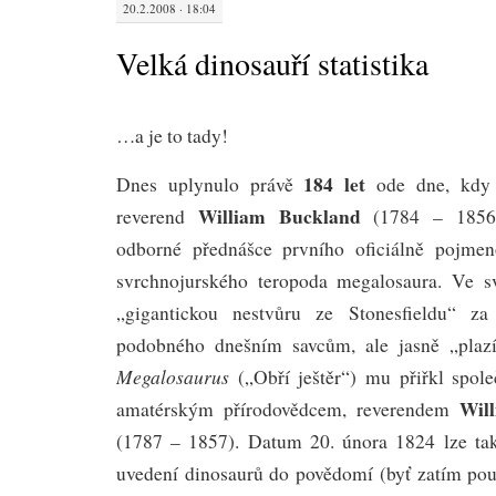
20.2.2008 · 18:04
Velká dinosauří statistika
…a je to tady!
184 let
Dnes uplynulo právě
ode dne, kdy b
William Buckland
reverend
(1784 – 1856)
odborné přednášce prvního oficiálně pojme
svrchnojurského teropoda megalosaura. Ve s
„gigantickou nestvůru ze Stonesfieldu“ za
podobného dnešním savcům, ale jasně „plaz
Megalosaurus
(„Obří ještěr“) mu přiřkl spole
Wil
amatérským přírodovědcem, reverendem
(1787 – 1857). Datum 20. února 1824 lze ta
uvedení dinosaurů do povědomí (byť zatím pou