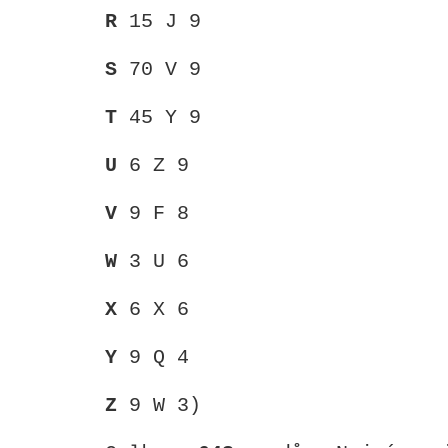
R
15 J 9
S
70 V 9
T
45 Y 9
U
6 Z 9
V
9 F 8
W
3 U 6
X
6 X 6
Y
9 Q 4
Z
9 W 3)