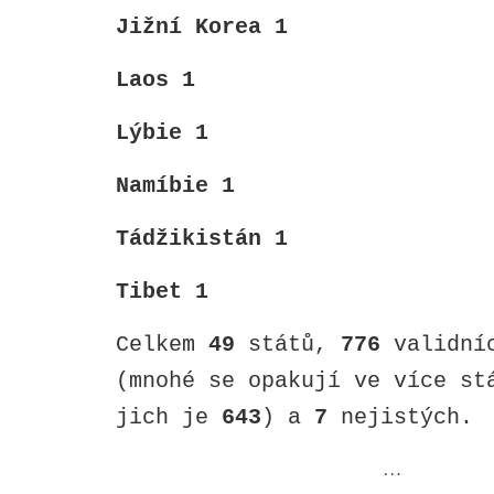
Jižní Korea 1
Laos 1
Lýbie 1
Namíbie 1
Tádžikistán 1
Tibet 1
Celkem
49
států,
776
validníc
(mnohé se opakují ve více st
jich je
643
) a
7
nejistých.
…