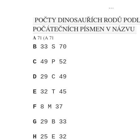
…
POČTY DINOSAUŘÍCH RODŮ POD
POČÁTEČNÍCH PÍSMEN V NÁZVU
A
71 (A 71
B
33 S 70
C
49 P 52
D
29 C 49
E
32 T 45
F
8 M 37
G
29 B 33
H
25 E 32