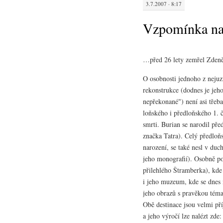
3.7.2007 · 8:17
Vzpomínka na
…před 26 lety zemřel Zden
O osobnosti jednoho z nejuz
rekonstrukce (dodnes je jeh
nepřekonané") není asi třeba
loňského i předloňského 1. č
smrti. Burian se narodil pře
značka Tatra). Celý předloň
narození, se také nesl v duc
jeho monografií). Osobně po
přilehlého Štramberka), kde 
i jeho muzeum, kde se dnes 
jeho obrazů s pravěkou tém
Obě destinace jsou velmi př
a jeho výročí lze nalézt zde: