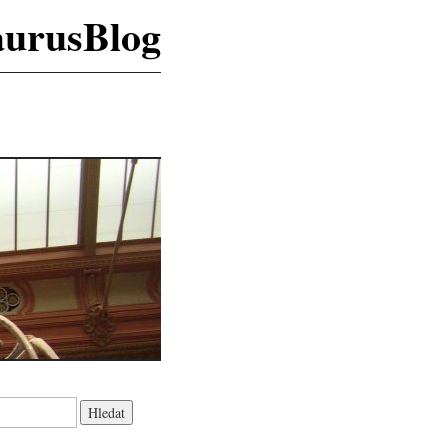
aurusBlog
K