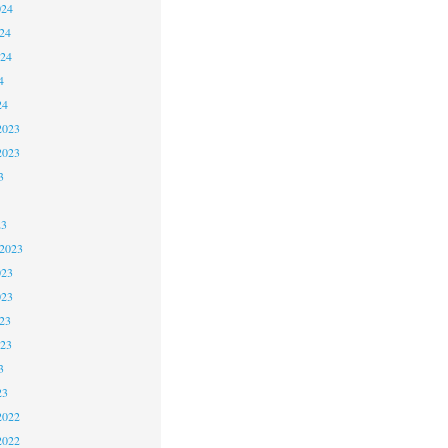
024
24
024
4
24
2023
2023
3
23
 2023
023
023
23
023
3
23
2022
2022