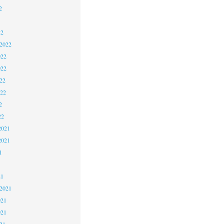
2
22
 2022
022
022
22
022
2
22
2021
2021
1
21
 2021
021
021
21