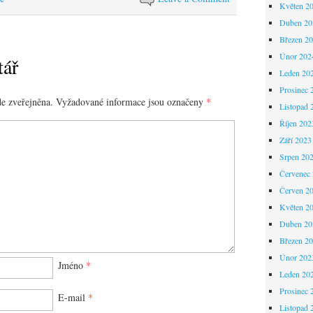
Květen 2
Duben 20
Březen 2
Únor 202
tář
Leden 20
Prosinec 
e zveřejněna.
Vyžadované informace jsou označeny
*
Listopad 
Říjen 202
Září 2023
Srpen 20
Červenec
Červen 2
Květen 2
Duben 20
Březen 2
Únor 202
Jméno
*
Leden 20
Prosinec 
E-mail
*
Listopad 