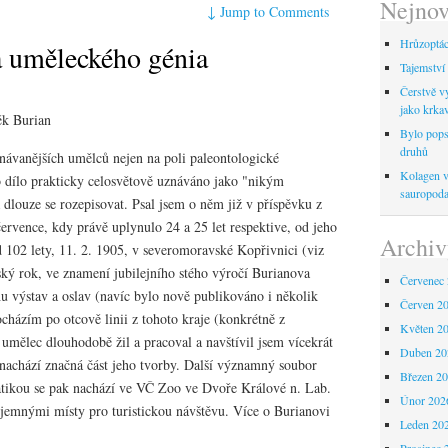
Nejnov
↓
Jump to Comments
Hrůzoptáci
 uměleckého génia
Tajemství 
Čerstvě vy
jako krka
ěk Burian
Bylo pops
druhů
návanějších umělců nejen na poli paleontologické
Kolagen ve
o dílo prakticky celosvětově uznáváno jako "nikým
sauropod
 dlouze se rozepisovat. Psal jsem o něm již v příspěvku z
ervence, kdy právě uplynulo 24 a 25 let respektive, od jeho
Archiv
d 102 lety, 11. 2. 1905, v severomoravské Kopřivnici (viz
ský rok, ve znamení jubilejního stého výročí Burianova
Červenec
hu výstav a oslav (navíc bylo nově publikováno i několik
Červen 2
cházím po otcově linii z tohoto kraje (konkrétně z
Květen 2
umělec dlouhodobě žil a pracoval a navštívil jsem vícekrát
Duben 20
nachází značná část jeho tvorby. Další významný soubor
Březen 2
atikou se pak nachází ve VČ Zoo ve Dvoře Králové n. Lab.
Únor 202
íjemnými místy pro turistickou návštěvu. Více o Burianovi
Leden 20
Prosinec 