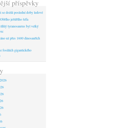
ější příspěvky
 se dožili poslední doby ledové
Obřího ještěřího šéfa
líhlý tyranosaurus byl velký
vec
áno už přes 1600 dinosauřích
 fosiliích gigantického
a
y
 2026
026
026
26
026
6
26
2025