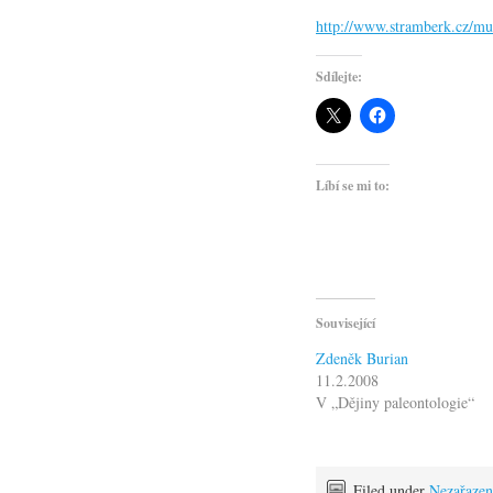
http://www.stramberk.cz/m
Sdílejte:
Líbí se mi to:
Související
Zdeněk Burian
11.2.2008
V „Dějiny paleontologie“
Filed under
Nezařazen