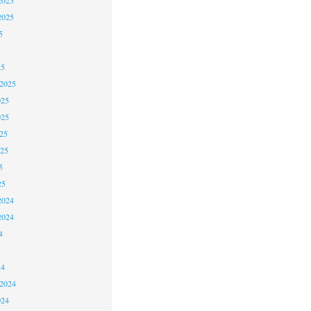
2025
5
25
 2025
025
025
25
025
5
25
2024
2024
4
24
 2024
024