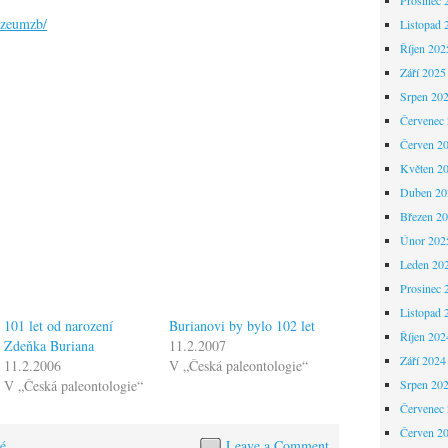
uzeumzb/
Listopad 
Říjen 202
Září 2025
Srpen 20
Červenec
Červen 2
Květen 2
Duben 20
Březen 2
Únor 202
Leden 20
Prosinec 
Listopad 
101 let od narození
Burianovi by bylo 102 let
Říjen 202
Zdeňka Buriana
11.2.2007
Září 2024
11.2.2006
V „Česká paleontologie“
V „Česká paleontologie“
Srpen 20
Červenec
Červen 2
é
Leave a Comment