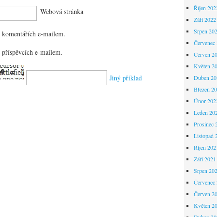
Říjen 202
Webová stránka
Září 2022
Srpen 20
 komentářích e-mailem.
Červenec
 příspěvcích e-mailem.
Červen 2
Květen 2
Jiný příklad
Duben 20
Březen 2
Únor 202
Leden 20
Prosinec 
Listopad 
Říjen 202
Září 2021
Srpen 20
Červenec
Červen 2
Květen 2
Duben 20