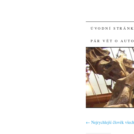
SKIP
ÚVODNÍ STRÁN
TO
PÁR VĚT O AUT
CONTENT
←
Nejrychlejší člověk všec