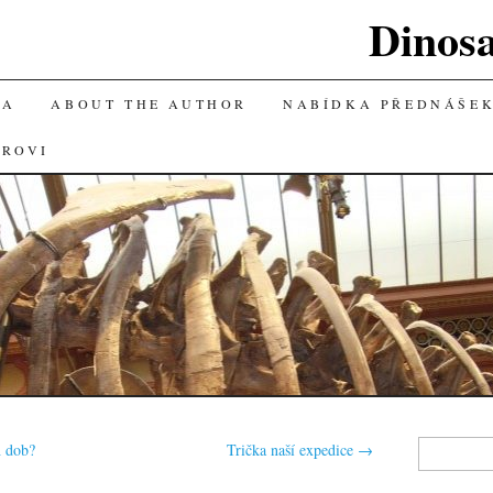
Dinos
KA
ABOUT THE AUTHOR
NABÍDKA PŘEDNÁŠE
OROVI
Vyhledávání
h dob?
Trička naší expedice
→