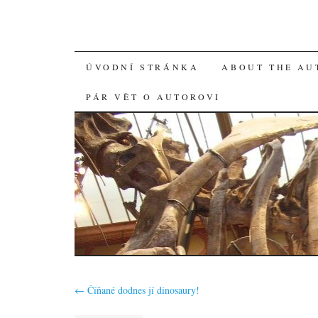
SKIP
ÚVODNÍ STRÁNKA
ABOUT THE AU
TO
PÁR VĚT O AUTOROVI
CONTENT
←
Číňané dodnes jí dinosaury!