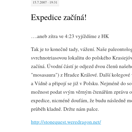
15.7.2007 · 19:31
Expedice začíná!
….aneb zítra ve 4:23 vyjíždíme z HK
Tak je to konečně tady, vážení. Naše paleontolo
svrchnotriasovou lokalitu do polského Krasiejów
začíná. Úvodní částí je odjezd dvou členů naše
"mosasaura") z Hradce Králové. Další kolegové v
a Vídně a připojí se již v Polsku. Nejméně do s
možnost podat svým věrným čtenářům zprávu o
expedice, nicméně doufám, že budu následně moc
průběh kladně. Držte nám palce.
http://stonequest.weredragon.net/