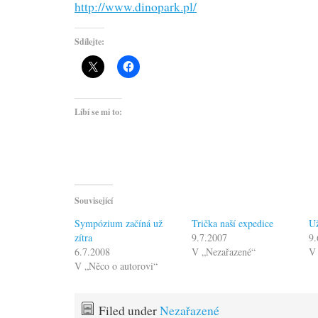
http://www.dinopark.pl/
Sdílejte:
Líbí se mi to:
Související
Sympózium začíná už
Trička naší expedice
Už
zítra
9.7.2007
9.
6.7.2008
V „Nezařazené“
V
V „Něco o autorovi“
Filed under
Nezařazené