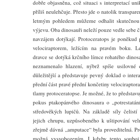
dobře objasněna, což situaci s interpretací un
příliš neulehčuje. Přesto jde o natolik transpa
letmým pohledem můžeme odhalit skutečnou
výjevu. Oba dinosauři neleží pouze vedle sebe č
navzájem dotýkají. Protoceratops je poněkud 
velociraptorem, ležícím na pravém boku. L
dravce se dotýká krčního límce rohatého dinos
neznamenalo hlazení, nýbrž spíše usilovné 
důležitější a představuje pevný doklad o inte
přední část pravé přední končetiny velociraptor
tlamy protoceratopse. Je možné, že to předsta
pokus ptakopánvého dinosaura o „potrestatán
středověkých lupičů. Na základě síly čelistí
jejich chrupu, uzpůsobeného k uštipování vel
zřejmě dávná „amputace“ byla proveditelná. Pr
možná vysvobozením. I kdyby tento souboj 