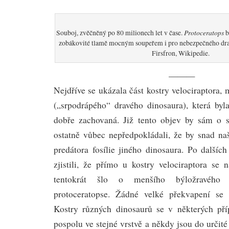
Protoceratops
Souboj, zvěčněný po 80 milionech let v čase.
b
zobákovité tlamě mocným soupeřem i pro nebezpečného drav
Firsfron, Wikipedie.
———
Nejdříve se ukázala část kostry velociraptora
(„srpodrápého“ dravého dinosaura), která by
dobře zachovaná. Již tento objev by sám o s
ostatně vůbec nepředpokládali, že by snad naš
predátora fosílie jiného dinosaura. Po dalšíc
zjistili, že přímo u kostry velociraptora se 
tentokrát šlo o menšího býložravého r
protoceratopse. Žádné velké překvapení se 
Kostry různých dinosaurů se v některých pří
pospolu ve stejné vrstvě a někdy jsou do určit