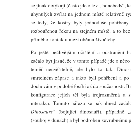
se jinak dotýkají (často jde o tzv. „bonebeds“, k
uhynulých zvířat na jednom místě relativně ry
se tedy, že kostry byly jednoduše pohřbeny
rozbouřenou řekou na stejném místě, a to bez
přímého kontaktu mezi oběma živočichy.
Po ještě pečlivějším očištění a odstranění 
začalo být jasné, že v tomto případě jde o něco
téměř neuvěřitelně, ale bylo to tak. Dinos
smrtelném zápase a takto byli pohřbeni a po 
dochováni v podobě fosílií až do současnosti. Br
konfigurace jejich těl byla trojrozměrná a 
interakci. Tomuto nálezu se pak ihned začal
Dinosaurs
“ (bojující dinosauři), případně „
(souboj v dunách) a byl podroben zevrubnému 