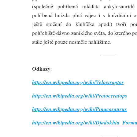
(společně pohřbená mláďata ankylosauri
pohřbená hnízda plná vajec i s hnízdícími ovi
ještě stočení do klubíčka apod.) tvoří po
pohřebiště dávno zaniklého světa, do kterého po
stále ještě pouze nesměle nahlížíme.
———
Odkazy
:
http://en.wikipedia.org/wiki/Velociraptor
http://en.wikipedia.org/wiki/Protoceratops
http://en.wikipedia.org/wiki/Pinacosaurus
http://en.wikipedia.org/wiki/Djadokhta_Forma
———