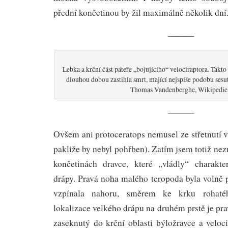
přední končetinou by žil maximálně několik dní
———
Lebka a krční část páteře „bojujícího“ velociraptora. Takto
dlouhou dobou zastihla smrt, mající nejspíše podobu sesut
Thomas Vandenberghe, Wikipedie
———
Ovšem ani protoceratops nemusel ze střetnutí 
pakliže by nebyl pohřben). Zatím jsem totiž nez
končetinách dravce, které „vládly“ charakte
drápy. Pravá noha malého teropoda byla volně 
vzpínala nahoru, směrem ke krku rohatéh
lokalizace velkého drápu na druhém prstě je pra
zaseknutý do krční oblasti býložravce a veloci