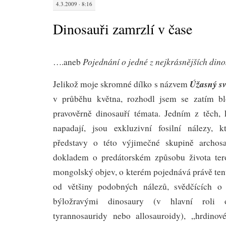
4.3.2009 · 8:16
Dinosauři zamrzlí v čase
Pojednání o jedné z nejkrásnějších dinos
….aneb
Úžasný sv
Jelikož moje skromné dílko s názvem
v průběhu května, rozhodl jsem se zatím b
pravověrně dinosauří témata. Jedním z těch,
napadají, jsou exkluzivní fosilní nálezy, 
představy o této výjimečné skupině archos
dokladem o predátorském způsobu života tero
mongolský objev, o kterém pojednává právě ten
od většiny podobných nálezů, svědčících o 
býložravými dinosaury (v hlavní roli 
tyrannosauridy nebo allosauroidy), „hrdinov