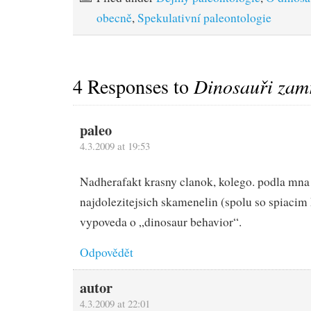
obecně
,
Spekulativní paleontologie
4 Responses to
Dinosauři zamr
paleo
4.3.2009 at 19:53
Nadhera
fakt krasny clanok, kolego. podla mna 
najdolezitejsich skamenelin (spolu so spiacim
vypoveda o „dinosaur behavior“.
Odpovědět
autor
4.3.2009 at 22:01