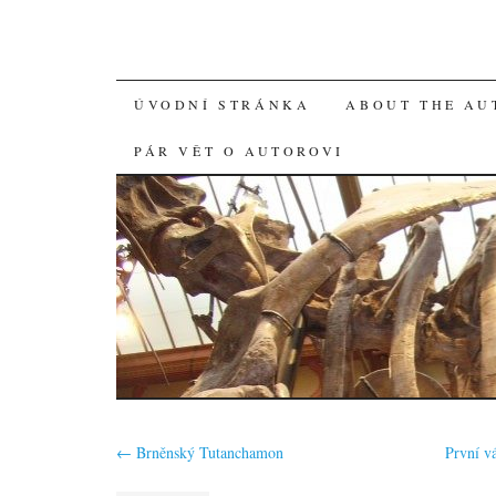
SKIP
ÚVODNÍ STRÁNKA
ABOUT THE AU
TO
PÁR VĚT O AUTOROVI
CONTENT
←
Brněnský Tutanchamon
První v