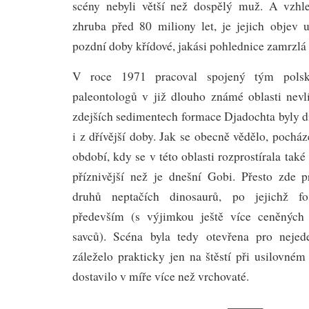
scény nebyli větší než dospělý muž. A vzhl
zhruba před 80 miliony let, je jejich objev u
pozdní doby křídové, jakási pohlednice zamrzlá 
V roce 1971 pracoval spojený tým pols
paleontologů v již dlouho známé oblasti nev
zdejších sedimentech formace Djadochta byly d
i z dřívější doby. Jak se obecně vědělo, pochá
období, kdy se v této oblasti rozprostírala tak
příznivější než je dnešní Gobi. Přesto zde 
druhů neptačích dinosaurů, po jejichž fos
především (s výjimkou ještě více ceněných
savců). Scéna byla tedy otevřena pro neje
záleželo prakticky jen na štěstí při usilovném
dostavilo v míře více než vrchovaté.
———