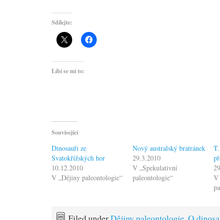
Sdílejte:
Líbí se mi to:
Související
Dinosauři ze
Nový australský bratránek
T.
Svatokřížských hor
29.3.2010
př
10.12.2010
V „Spekulativní
2
V „Dějiny paleontologie“
paleontologie“
V 
pa
Filed under
Dějiny paleontologie
,
O dinosa