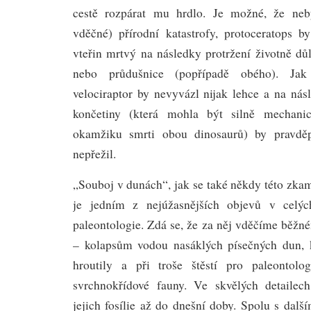
cestě rozpárat mu hrdlo. Je možné, že neb
vděčné) přírodní katastrofy, protoceratops 
vteřin mrtvý na následky protržení životně dů
nebo průdušnice (popřípadě obého). Jak
velociraptor by nevyvázl nijak lehce a na nás
končetiny (která mohla být silně mechani
okamžiku smrti obou dinosaurů) by pravdě
nepřežil.
„Souboj v dunách“, jak se také někdy této zka
je jedním z nejúžasnějších objevů v celýc
paleontologie. Zdá se, že za něj vděčíme běžné
– kolapsům vodou nasáklých písečných dun, k
hroutily a při troše štěstí pro paleontolo
svrchnokřídové fauny. Ve skvělých detailec
jejich fosílie až do dnešní doby. Spolu s dal