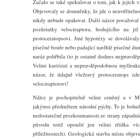
Začalo se také spekulovat o tom, jak k jejich v
Objevovaly se domněnky, že jde o neuvěřitelno
nikdy nebude opakovat. Další názor považova
pozůstatky velociraptora, hodujícího na j
protoceratopsovi. Jiné hypotézy se dovolával
písečné bouře nebo padající navlhlé písečné dun
naráz pohřbila (to je ostatně dodnes nejpravděp
Velmi kuriózní a nepravděpodobnou myšlenku
názor, že údajně všežravý protoceratops z
velociraptorovi!
Nález je pochopitelně velmi ceněný a v M
jakýmsi předmětem národní pýchy. To je bohu
nedostatečné prozkoumanosti ze strany západní
původu totiž opouští jen velmi zřídka ví
příležitostech). Geologická stavba místa objev