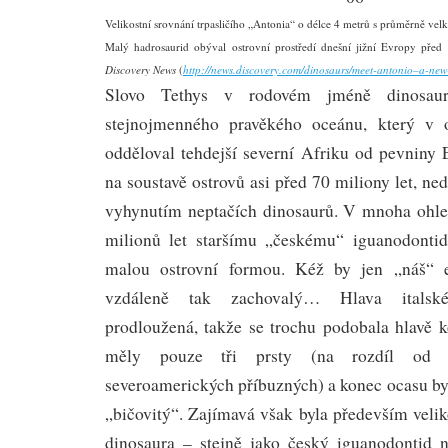
Velikostní srovnání trpasličího „Antonia“ o délce 4 metrů s průměrně 
Malý hadrosaurid obýval ostrovní prostředí dnešní jižní Evropy před
Discovery News
(
http://news.discovery.com/dinosaurs/meet-antonio–a-new-
Slovo Tethys v rodovém jméně dinosau
stejnojmenného pravěkého oceánu, který v 
odděloval tehdejší severní Afriku od pevniny 
na soustavě ostrovů asi před 70 miliony let, 
vyhynutím neptačích dinosaurů. V mnoha ohle
milionů let staršímu „českému“ iguanodontid
malou ostrovní formou. Kéž by jen „náš“ e
vzdáleně tak zachovalý… Hlava italské
prodloužená, takže se trochu podobala hlavě k
měly pouze tři prsty (na rozdíl od čt
severoamerických příbuzných) a konec ocasu by
„bičovitý“. Zajímavá však byla především velik
dinosaura – stejně jako český iguanodontid n