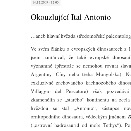
14.12.2009 · 12:05
Okouzlující Ital Antonio
…aneb hlavní hvězda středomořské paleontolog
Ve svém článku o evropských dinosaurech z 1
jsem zmiňoval, že také evropské dinosauří
významné (přestože se nemohou rovnat sla
Argentiny, Číny nebo třeba Mongolska). No
exkluzivně zachovaného kachnozobého dinosau
Villaggio del Pescatore) však pozvedává 
zkamenělin ze „starého“ kontinentu na zcela
hvězdou se stal „Antonio“, zástupce n
T
ornitopodního dinosaura, vědeckým jménem
(„ostrovní hadrosaurid od moře Tethys“). Po