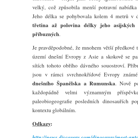
velký, což způsobila menší potravní nabídka 
Jeho délka se pohybovala kolem 4 metrů v d
třetina až polovina délky jeho asijských
příbuzných
.
Je pravděpodobné, že mnohem větší předkové te
území dnešní Evropy z Asie a skokově se pak
sítích tohoto obřího dávného souostroví. Pří
jsou v rámci svrchnokřídové Evropy znám
dnešního Španělska a Rumunska
. Nově p
každopádně velmi významným příspěv
paleobiogeografie posledních dinosauřích p
kontextu globálním.
Odkazy
:
http://news.discovery.com/dinosaurs/meet-ant