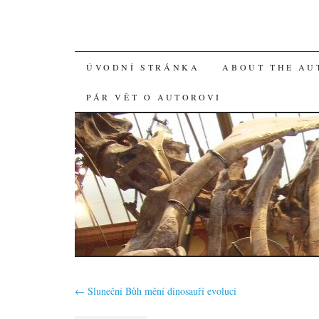
SKIP
ÚVODNÍ STRÁNKA
ABOUT THE AU
TO
PÁR VĚT O AUTOROVI
CONTENT
←
Sluneční Bůh mění dinosauří evoluci