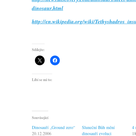
dinosaur.html
http://en.wikipedia.org/wiki/Tethyshadros_insu
Sdílejte:
Líbí se mi to:
Související
Dinosauří „Ground zero“
Sluneční Bůh mění
4 
20.12.2006
dinosauří evoluci
1