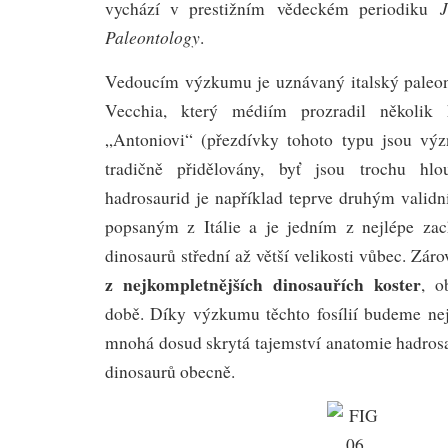
J
vychází v prestižním vědeckém periodiku
Paleontology
.
Vedoucím výzkumu je uznávaný italský paleon
Vecchia, který médiím prozradil několik
„Antoniovi“ (přezdívky tohoto typu jsou v
tradičně přidělovány, byť jsou trochu hl
hadrosaurid je například teprve druhým valid
popsaným z Itálie a je jedním z nejlépe za
dinosaurů střední až větší velikosti vůbec. Zár
z nejkompletnějších dinosauřích koster
, o
době. Díky výzkumu těchto fosílií budeme nejs
mnohá dosud skrytá tajemství anatomie hadros
dinosaurů obecně.