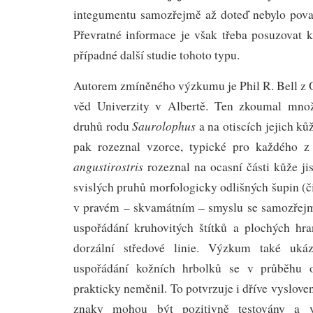
integumentu samozřejmě až doteď nebylo pova
Převratné informace je však třeba posuzovat k
případné další studie tohoto typu.
Autorem zmíněného výzkumu je Phil R. Bell z 
věd Univerzity v Albertě. Ten zkoumal mno
Saurolophus
druhů rodu
a na otiscích jejich kůž
pak rozeznal vzorce, typické pro každého z
angustirostris
rozeznal na ocasní části kůže ji
svislých pruhů morfologicky odlišných šupin (či
v pravém – skvamátním – smyslu se samozřejm
uspořádání kruhovitých štítků a plochých hr
dorzální středové linie. Výzkum také ukáz
uspořádání kožních hrbolků se v průběhu o
prakticky neměnil. To potvrzuje i dříve vyslov
znaky mohou být pozitivně testovány a v