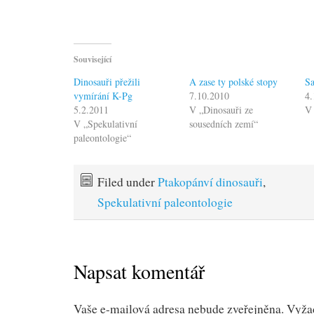
Související
Dinosauři přežili
A zase ty polské stopy
Sa
vymírání K-Pg
7.10.2010
4.
5.2.2011
V „Dinosauři ze
V 
V „Spekulativní
sousedních zemí“
paleontologie“
Filed under
Ptakopánví dinosauři
,
Spekulativní paleontologie
Napsat komentář
Vaše e-mailová adresa nebude zveřejněna.
Vyža