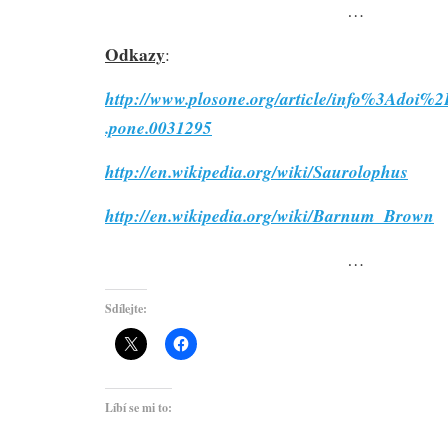
…
Odkazy
:
http://www.plosone.org/article/info%3Adoi
.pone.0031295
http://en.wikipedia.org/wiki/Saurolophus
http://en.wikipedia.org/wiki/Barnum_Brown
…
Sdílejte:
Líbí se mi to: