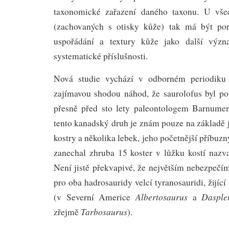
taxonomické zařazení daného taxonu. U vše
(zachovaných s otisky kůže) tak má být po
uspořádání a textury kůže jako další význ
systematické příslušnosti.
Nová studie vychází v odborném periodik
zajímavou shodou náhod, že saurolofus byl p
přesně před sto lety paleontologem Barnum
tento kanadský druh je znám pouze na základě 
kostry a několika lebek, jeho početnější příbuz
zanechal zhruba 15 koster v lůžku kostí naz
Není jistě překvapivé, že největším nebezpečím
pro oba hadrosauridy velcí tyranosauridi, žijíc
Albertosaurus
Dasple
(v Severní Americe
a
Tarbosaurus
zřejmě
).