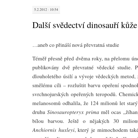
5.2.2012 · 10:54
Další svědectví dinosauří kůže
…aneb co přináší nová převratná studie
Téměř přesně před dvěma roky, na přelomu úno
publikovány dvě převratné vědecké studie. P
dlouholetého úsilí a vývoje vědeckých metod,
smělému cíli – rozluštit barvu opeření spodno
svrchnojurských opeřených teropodů. Chemick
melanosomů odhalila, že 124 milionů let starý
Sinosauropteryx prima
druhu
měl ocas „žíhan
bílou barvou. Ještě o nějakých 30 milionů
Anchiornis huxleyi
, který je mimochodem ta