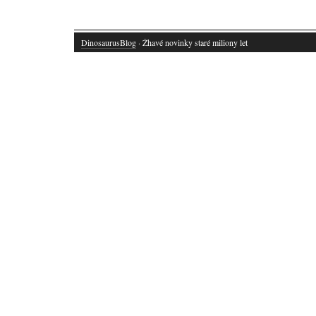
DinosaurusBlog
· Žhavé novinky staré miliony let