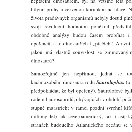
neptačím dinosaurem, byl na většině těla p
bílými pruhy a červenou korunkou na hlavě. Ne
života pradávných organismů nebyly dosud plně
svojí revoluční hodnotou poněkud předstih
obdobné analýzy budou časem probíhat i 
opeřenců, a to dinosauřích i „ptačích“. A nyní 
jakou má vlastně souvislost se zmiňovaný
dinosaurů?
Samozřejmě jen nepřímou, jedná se tot
Saurolophus
kachnozobého dinosaura rodu
(o
předpokládat, že byl opeřený). Saurolofové by
rodem hadrosauridů, obývajících v období počí
stupně maastricht v rámci pozdní svrchní kříd
miliony let) jak severoamerický, tak i asijs
stranách budoucího Atlantického oceánu se 