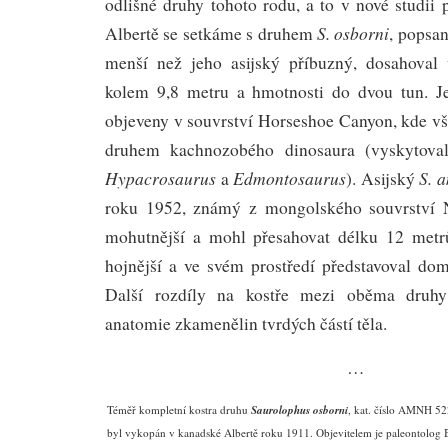
odlišné druhy tohoto rodu, a to v nové studii
S. osborni
Albertě se setkáme s druhem
, popsa
menší než jeho asijský příbuzný, dosahoval
kolem 9,8 metru a hmotnosti do dvou tun. J
objeveny v souvrství Horseshoe Canyon, kde vš
druhem kachnozobého dinosaura (vyskytova
Hypacrosaurus
Edmontosaurus
S. a
a
). Asijský
roku 1952, známý z mongolského souvrství 
mohutnější a mohl přesahovat délku 12 metrů
hojnější a ve svém prostředí představoval dom
Další rozdíly na kostře mezi oběma druhy 
anatomie zkamenělin tvrdých částí těla.
…
Téměř kompletní kostra druhu
Saurolophus osborni
, kat. číslo AMNH 5
byl vykopán v kanadské Albertě roku 1911. Objevitelem je paleontolog